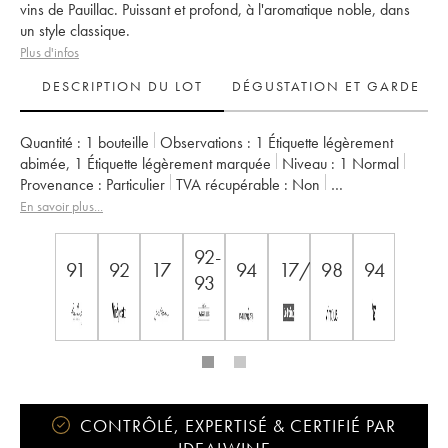
vins de Pauillac. Puissant et profond, à l'aromatique noble, dans
un style classique.
Plus d'infos
DESCRIPTION DU LOT
DÉGUSTATION ET GARDE
Quantité :
1 bouteille
Observations :
1 Étiquette légèrement
abimée
,
1 Étiquette légèrement marquée
Niveau :
1
Normal
Provenance :
particulier
TVA récupérable :
non
Région :
Bordeaux
Appellation :
Pauillac
En savoir plus...
Classement :
2ème Grand Cru Classé
Propriétaire :
Château Pichon Baron
92-
91
92
17
94
17/20
98
94
93
CONTRÔLÉ, EXPERTISÉ & CERTIFIÉ PAR