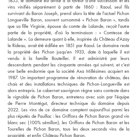
1855, le domaine est divisé à la faveur d'une succession et les 
vins vinifiés séparément à partir de 1860 : Raoul, seul fils 
survivant du Baron Joseph, prend alors la tête de l'actuel Pichon 
Longueville Baron, souvent surnommé « Pichon Baron », tandis 
que sa fille Virginie, épouse du comte de Lalande, reçoit l'autre 
partie de la propriété, d'où la terminaison : « Comtesse de 
Lalande ». La demeure quant à elle, inspirée du Château d'Azay 
le Rideau, avait été édifiée en 1851 par Raoul. Le domaine reste 
la propriété des Pichon jusqu'en 1933, date à laquelle il est 
vendu à la famille Bouteiller. Il est administré par leurs 
descendants pendant les cinquante années qui suivent, et c'est 
une belle endormie que la société Axa Millésimes acquiert en 
1987. Un important programme de rénovation du château, des 
chais et des installations techniques de Pichon-Longueville est 
alors entrepris. Le cabernet sauvignon règne sans conteste dans 
le vignoble de Pichon Baron, entretenu avec soin par l'équipe 
de Pierre Montégut, directeur technique du domaine depuis 
2022. Les vins de ce domaine comptent aujourd'hui parmi les 
plus réputés de Pauillac : les Griffons de Pichon Baron grand vin 
blanc sec (100% sémillon), les Griffons de Pichon Baron et les 
Tourelles de Pichon Baron, tous les deux seconds vins de la 
propriété, et enfin Château Pichon Baron. 