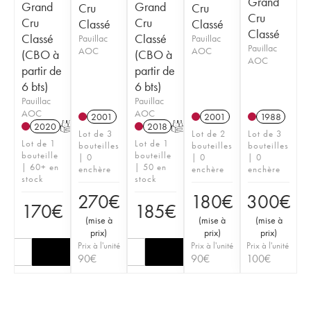
Grand
Grand
Grand
Cru
Cru
Cru
Cru
Cru
Classé
Classé
Classé
Classé
Classé
Pauillac
Pauillac
Pauillac
AOC
AOC
(CBO à
(CBO à
AOC
partir de
partir de
6 bts)
6 bts)
Pauillac
Pauillac
AOC
AOC
2001
2001
1988
2020
T
2018
T
Lot de 3
Lot de 2
Lot de 3
Lot de 1
Lot de 1
bouteilles
bouteilles
bouteilles
bouteille
bouteille
| 0
| 0
| 0
| 60+ en
| 50 en
enchère
enchère
enchère
stock
stock
270
€
180
€
300
€
170
€
185
€
(
mise à
(
mise à
(
mise à
prix
)
prix
)
prix
)
Prix à l'unité
Prix à l'unité
Prix à l'unité
90
€
90
€
100
€