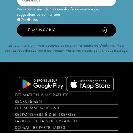
J'accepte le suivi de mes emails afin de recevoir des
suggestions personnalisées
Oui
Non
JE M'INSCRIS
En vous inscrivant, vous acceptez de recevoir les emails de iDealwine. Vous
pouvez vous désabonner à tout moment via le lien présent dans chaque message.
ESTIMATION VIN GRATUITE
RECRUTEMENT
QUI SOMMES-NOUS ?
RESPONSABILITÉ D'ENTREPRISE
TARIFS ET DÉLAIS DE LIVRAISON
DOMAINES PARTENAIRES