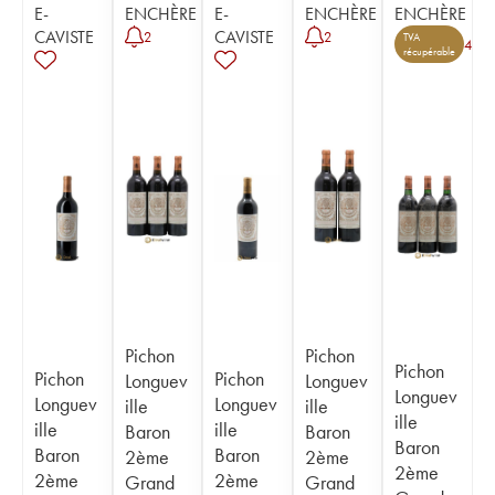
E-
ENCHÈRE
E-
ENCHÈRE
ENCHÈRE
CAVISTE
CAVISTE
2
2
TVA
4
récupérable
Pichon
Pichon
Pichon
Pichon
Pichon
Longuev
Longuev
Longuev
Longuev
Longuev
ille
ille
ille
ille
ille
Baron
Baron
Baron
Baron
Baron
2ème
2ème
2ème
2ème
2ème
Grand
Grand