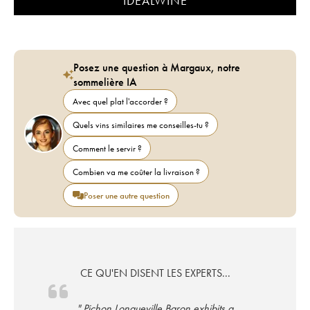
IDEALWINE
Posez une question à Margaux, notre
sommelière IA
Avec quel plat l'accorder ?
Quels vins similaires me conseilles-tu ?
Comment le servir ?
Combien va me coûter la livraison ?
Poser une autre question
CE QU'EN DISENT LES EXPERTS...
" Pichon Longueville Baron exhibits a