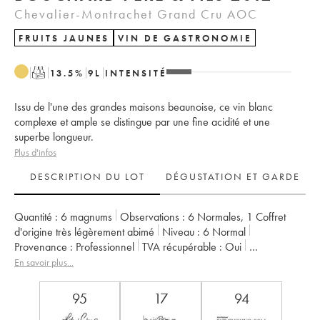
Chevalier-Montrachet Grand Cru AOC
FRUITS JAUNES
VIN DE GASTRONOMIE
T
13.5
%
9
L
INTENSITÉ
Issu de l'une des grandes maisons beaunoise, ce vin blanc
complexe et ample se distingue par une fine acidité et une
superbe longueur.
Plus d'infos
DESCRIPTION DU LOT
DÉGUSTATION ET GARDE
Quantité :
6 magnums
Observations :
6 Normales
,
1 Coffret
d'origine très légèrement abimé
Niveau :
6
Normal
Provenance :
professionnel
TVA récupérable :
oui
Région :
Bourgogne
Appellation :
Chevalier-Montrachet
En savoir plus...
Classement :
Grand Cru
Propriétaire :
Bouchard Père & Fils
95
17
94