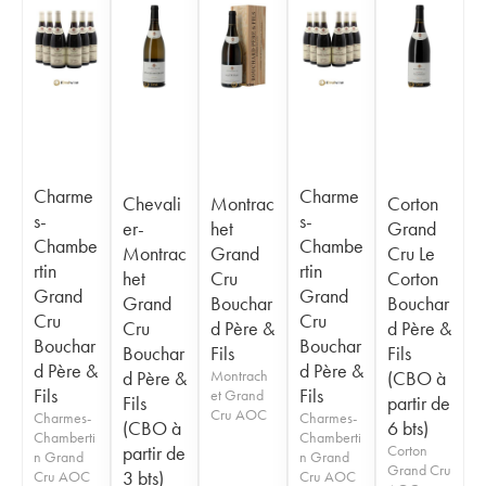
Charme
Charme
Chevali
Montrac
Corton
s-
s-
er-
het
Grand
Chambe
Chambe
Montrac
Grand
Cru Le
rtin
rtin
het
Cru
Corton
Grand
Grand
Grand
Bouchar
Bouchar
Cru
Cru
Cru
d Père &
d Père &
Bouchar
Bouchar
Bouchar
Fils
Fils
d Père &
d Père &
d Père &
Montrach
(CBO à
Fils
Fils
et Grand
Fils
partir de
Cru AOC
Charmes-
Charmes-
(CBO à
6 bts)
Chamberti
Chamberti
partir de
Corton
n Grand
n Grand
Grand Cru
3 bts)
Cru AOC
Cru AOC