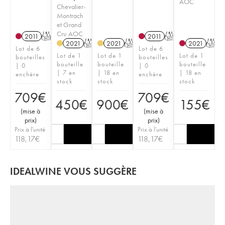
AOC
Chevalier-
Montrach
et Grand
Cru AOC
2011
T
2011
T
2021
T
2021
T
2021
T
Lot de 6
Lot de 6
Lot de 1
Lot de 1
Lot de 1
bouteilles
bouteilles
bouteille
bouteille
bouteille
| 0
| 0
| 7 en
| 18 en
| 18 en
enchère
enchère
stock
stock
stock
709
€
709
€
450
€
900
€
155
€
(
mise à
(
mise à
prix
)
prix
)
Prix à l'unité
Prix à l'unité
118,17
€
118,17
€
IDEALWINE VOUS SUGGÈRE