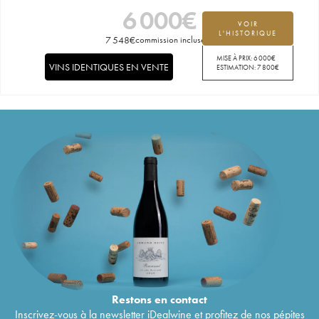
6 000
€
VOIR
L'HISTORIQUE
7 548
€
commission incluse
MISE À PRIX:
6 000
€
VINS IDENTIQUES EN VENTE
ESTIMATION:
7 800
€
Restons en
contact
Inscrivez-vous à la newsletter iDealwine et profitez de nos pépites