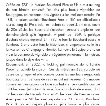
Créée en 1731, la Maison Bouchard Père et Fils a tout au long 
de son histoire constitué l'un des plus beaux vignobles de 
Bourgogne, en rachetant des vignes sur les meilleurs terroirs. En 
1811, la raison sociale "Bouchard Père et Fils" est officialisée ; 
tout au long du 19e siècle, les rachats se poursuivent et au cours 
du 20e siècle, les Bouchard s'attachent surtout à exploiter leur 
domaine plutôt qu'à l'agrandir. À partir de 1969, la politique 
d'achats choisis reprend. En 1995, la famille Bouchard passe le 
flambeau à une autre famille historique, champenoise celle-là : 
la Maison de Champagne Henriot. La nouvelle équipe prend en 
main la destinée du vignoble et régénère entièrement la maison, 
jusque dans le style des vins. 
Récemment, en 2022, la holding patrimoniale de la Famille 
Pinault a racheté la maison. Ces dernières années, sa cote ne 
cesse de grimper et elle compte parmi les meilleurs négociants 
bourguignons ; certains de ses vins ont même réussi à s'imposer 
comme les plus grands de toute son histoire. Le vignoble compte 
130 hectares (et autant de superficie en achats de raisins) dont 
12 hectares de Grands Crus et 74 hectares de Premiers crus. 
Avec près de 50 hectares répartis sur 23 climats, Bouchard 
Père & Fils est depuis plusieurs générations le plus grand 