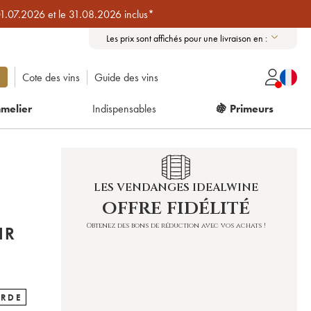
01.07.2026 et le 31.08.2026 inclus*
Les prix sont affichés pour une livraison en :
Cote des vins
Guide des vins
melier
Indispensables
🍇 Primeurs
LES VENDANGES IDEALWINE
offre fidélité
Obtenez des bons de réduction avec vos achats !
IR
ARDE