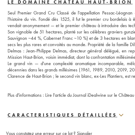
LE DOMAINE CHÂTEAU HAUT-BRION
Seul Premier Grand Cru Classé de l'appellation Pessac-Léognan
l'histoire du vin. Fondé dès 1525, il fut le premier cru bordelais
vendait anonymement — et le premier château à introduire des techn
Son vignoble de 51 hectares, planté sur les célèbres graviers gun
Sauvignon ~44 %, Cabernet Franc ~10 %) et de 3 hectares en blanc 
secs les plus rares et convoités au monde. Propriété de la famille Di
Delmas : Jean-Philippe Delmas, directeur général délégué, en repr
Mission Haut-Brion, voisin immédiat, dont la confrontation millésimé
Le grand vin — d'une complexité aromatique incomparable, mêlant t
décennies dans les grands millésimes (1961, 1989, 2010, 2019, 20
Plus d'informations : 
Lire l'article du Journal iDealwine sur le Châtea
CARACTERISTIQUES DÉTAILLÉES
Vous constatez une erreur sur ce lot ?
Signaler