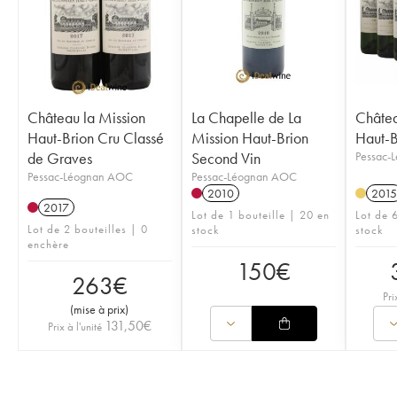
Château la Mission
La Chapelle de La
Châtea
Haut-Brion Cru Classé
Mission Haut-Brion
Haut-B
de Graves
Second Vin
Pessac-
Pessac-Léognan AOC
Pessac-Léognan AOC
2010
2015
2017
Lot de 1 bouteille | 20 en
Lot de 6
Lot de 2 bouteilles | 0
stock
stock
enchère
150
€
263
€
Pri
(
mise à prix
)
131,50
€
Prix à l'unité