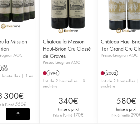
u la Mission
Château la Mission
Château Haut Bri
rion
Haut-Brion Cru Classé
1er Grand Cru Cl
Léognan AOC
de Graves
Pessac-Léognan AOC
Pessac-Léognan AOC
T
1994
2002
 bouteilles | 1 en
Lot de 2 bouteilles | 0
Lot de 2 bouteilles |
enchère
enchère
3 300
€
340
€
580
€
550
€
x à l'unité
(
mise à prix
)
(
mise à prix
)
170
€
290
Prix à l'unité
Prix à l'unité