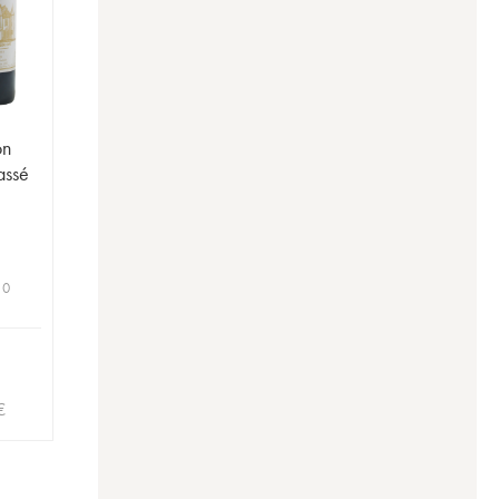
on
assé
 0
€