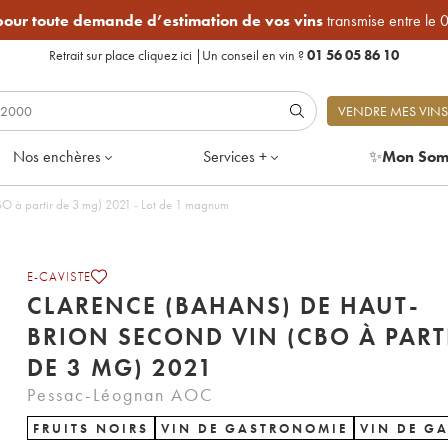
 pour toute demande d’estimation de vos vins
transmise entre le 
Retrait sur place
cliquez ici
|
Un conseil en vin ?
01 56 05 86 10
VENDRE MES VINS
Nos enchères
Services +
✨
Mon Som
O à partir de 3 mg) 2021 - Lot de 1 magnum
E-CAVISTE
CLARENCE (BAHANS) DE HAUT-
BRION SECOND VIN (CBO À PART
DE 3 MG) 2021
Pessac-Léognan AOC
FRUITS NOIRS
VIN DE GASTRONOMIE
VIN DE G