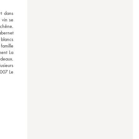
t dans 
vin se 
chêne. 
bernet 
blancs 
famille 
ent La 
rdeaux. 
sieurs 
007 Le 