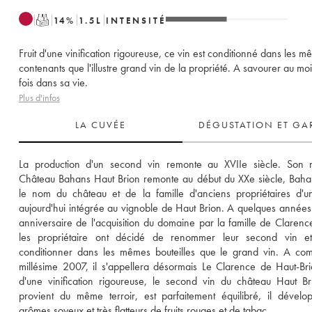
T
14
%
1.5
L
INTENSITÉ
Fruit d'une vinification rigoureuse, ce vin est conditionné dans les 
contenants que l'illustre grand vin de la propriété. A savourer au mo
fois dans sa vie.
Plus d'infos
LA CUVÉE
DÉGUSTATION ET GA
La production d'un second vin remonte au XVIIe siècle. Son 
Château Bahans Haut Brion remonte au début du XXe siècle, Bahan
le nom du château et de la famille d'anciens propriétaires d'un
aujourd'hui intégrée au vignoble de Haut Brion. A quelques années
anniversaire de l'acquisition du domaine par la famille de Clarence 
les propriétaire ont décidé de renommer leur second vin et
conditionner dans les mêmes bouteilles que le grand vin. A com
millésime 2007, il s'appellera désormais Le Clarence de Haut-Brio
d'une vinification rigoureuse, le second vin du château Haut Bri
provient du même terroir, est parfaitement équilibré, il dévelo
arômes soyeux et très flatteurs de fruits rouges et de tabac.