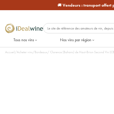
🚚
Vendeurs :
transport offert
Tous nos vins
Nos vins par région
Accueil
/
Acheter vins
/
Bordeaux
/
Clarence (Bahans) de Haut-Brion Second Vin (CB