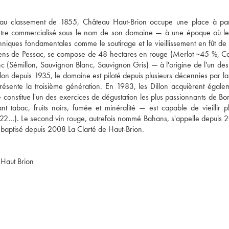
 au classement de 1855, Château Haut-Brion occupe une place à par
 à être commercialisé sous le nom de son domaine — à une époque où le 
iques fondamentales comme le soutirage et le vieillissement en fût de 
ziens de Pessac, se compose de 48 hectares en rouge (Merlot ~45 %, Ca
(Sémillon, Sauvignon Blanc, Sauvignon Gris) — à l'origine de l'un des 
llon depuis 1935, le domaine est piloté depuis plusieurs décennies par la 
ésente la troisième génération. En 1983, les Dillon acquièrent égalem
e constitue l'un des exercices de dégustation les plus passionnants de Bo
abac, fruits noirs, fumée et minéralité — est capable de vieillir plu
22…). Le second vin rouge, autrefois nommé Bahans, s'appelle depuis 2
u Haut Brion