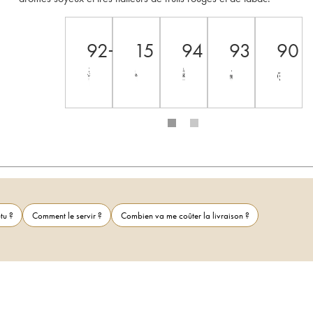
92+
15
94
93
90
tu ?
Comment le servir ?
Combien va me coûter la livraison ?