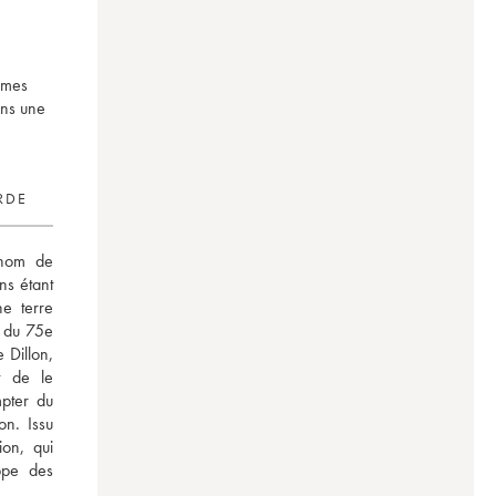
mêmes
ins une
RDE
nom de 
s étant 
e terre 
 du 75e 
Dillon, 
 de le 
pter du 
n. Issu 
on, qui 
ppe des 