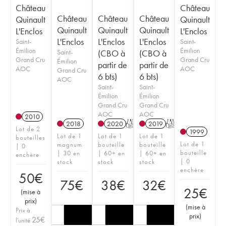
Château
Château
Château
Château
Château
Quinault
Quinault
Quinault
Quinault
Quinault
L'Enclos
L'Enclos
L'Enclos
L'Enclos
L'Enclos
Saint-
Saint-
Émilion
Émilion
Saint-
(CBO à
(CBO à
Grand Cru
Grand Cru
Émilion
partir de
partir de
AOC
AOC
Grand Cru
6 bts)
6 bts)
AOC
Saint-
Saint-
Émilion
Émilion
Grand Cru
Grand Cru
AOC
AOC
2010
2018
2020
T
2019
T
Lot de 2
1999
Lot de 1
Lot de 1
Lot de 1
bouteilles
Lot de 1
magnum
bouteille
bouteille
| 0
bouteille
| 30 en
| 60+ en
| 60+ en
enchère
| 0
stock
stock
stock
enchère
50
€
75
€
38
€
32
€
25
€
(
mise à
prix
)
(
mise à
Prix à
prix
)
25
€
l'unité