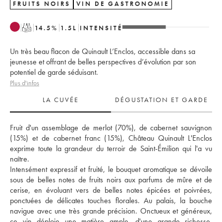
FRUITS NOIRS
VIN DE GASTRONOMIE
T
14.5
%
1.5
L
INTENSITÉ
Un très beau flacon de Quinault L’Enclos, accessible dans sa
jeunesse et offrant de belles perspectives d’évolution par son
potentiel de garde séduisant.
Plus d'infos
LA CUVÉE
DÉGUSTATION ET GARDE
Fruit d'un assemblage de merlot (70%), de cabernet sauvignon 
(15%) et de cabernet franc (15%), Château Quinault L'Enclos 
exprime toute la grandeur du terroir de Saint-Émilion qui l'a vu 
naître. 
Intensément expressif et fruité, le bouquet aromatique se dévoile 
sous de belles notes de fruits noirs aux parfums de mûre et de 
cerise, en évoluant vers de belles notes épicées et poivrées, 
ponctuées de délicates touches florales. Au palais, la bouche 
navigue avec une très grande précision. Onctueux et généreux, 
ce vin déploie une matière ample, d'une grande richesse, 