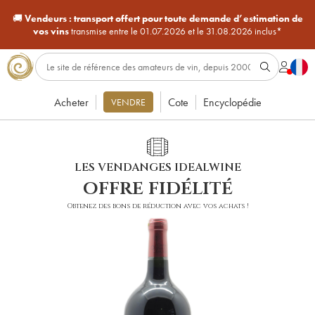
🚚
Vendeurs :
transport offert pour toute demande d’estimation de
vos vins
transmise entre le 01.07.2026 et le 31.08.2026 inclus*
Acheter
Cote
Encyclopédie
VENDRE
LES VENDANGES IDEALWINE
offre fidélité
Obtenez des bons de réduction avec vos achats !