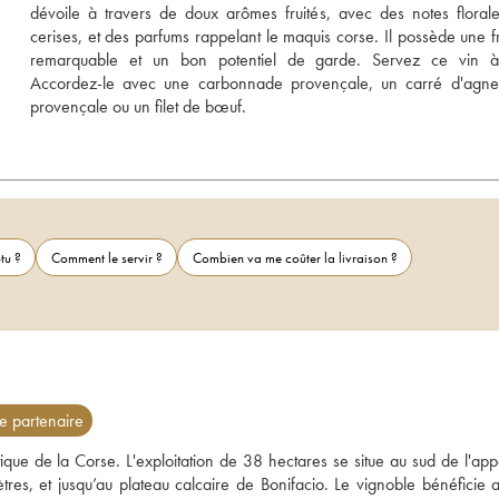
dévoile à travers de doux arômes fruités, avec des notes florale
cerises, et des parfums rappelant le maquis corse. Il possède une fr
remarquable et un bon potentiel de garde. Servez ce vin à
Accordez-le avec une carbonnade provençale, un carré d'agnea
provençale ou un filet de bœuf.
tu ?
Comment le servir ?
Combien va me coûter la livraison ?
 partenaire
que de la Corse. L'exploitation de 38 hectares se situe au sud de l'appel
es, et jusqu’au plateau calcaire de Bonifacio. Le vignoble bénéficie ai