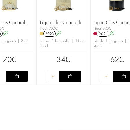
Clos Canarelli
Figari Clos Canarelli
Figari Clos Canare
AOC
Figari AOC
Figari AOC
0
A
2023
A
2021
A
1 magnum | 2 en
Lot de 1 bouteille | 14 en
Lot de 1 magnum | 1
stock
stock
70
€
34
€
62
€