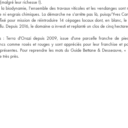
(malgré leur richesse !).
la biodynamie, l’ensemble des travaux viticoles et les vendanges sont ré
ni engrais chimiques. La démarche ne s'arrête pas là, puisqu’Yves Canar
fixé pour mission de réintroduire 14 cépages locaux dont, en blanc, le 
llu. Depuis 2016, le domaine a investi et replanté un clos de cinq hectares
 : Terra d'Orazi depuis 2009, issue d'une parcelle franche de pied,
cs comme rosés et rouges y sont appréciés pour leur franchise et pou
 présentes. Pour reprendre les mots du Guide Bettane & Desseauve, « p
e très près.