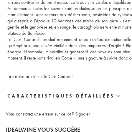
terroirs contrastés donnant naissance à des vins ciselés et équilibrés 
Au domaine, toutes les cuvées sont produites selon les principes de 
manuellement, sans recours aux désherbants, pesticides de synthèse 
qui a repris à l’époque 10 hectares des mains de son père - s'est 
gentile et le genovèse et, en rouge, le carcaghjolu neru et le minuste
plateau de Bonifacio.
Le Clos Canarelli produit notamment deux cuvées exceptionnelles
qu'Amphora, une cuvée vinifiée dans des amphores d'argile ! Blan
énergie. Harmonie, minéralité et générosité des saveurs sont bien
moment, il reste sans rival en Corse », une signature à suivre donc d
Lire notre article sur le Clos Canarelli
CARACTERISTIQUES DÉTAILLÉES
Vous constatez une erreur sur ce lot ?
Signaler
IDEALWINE VOUS SUGGÈRE