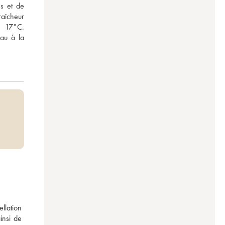
s et de 
aîcheur 
 17°C. 
u à la 
lation 
nsi de 