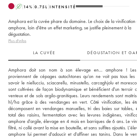
A
14
%
0.75
L
INTENSITÉ
Amphora est la cuvée phare du domaine. Le choix de la vinification
amphore, loin d'être un effet marketing, se justifie pleinement à la
dégustation.
Plus d'infos
LA CUVÉE
DÉGUSTATION ET GA
Amphora doit son nom à son élevage en… amphore ! Les 
proviennent de cépages autochtones qu’on ne voit pas tous les j
savoir le niellucciu, sciacarellu, minustello, carcaghjolu et moresco
sont cultivées de façon biodynamique et bénéficient d'un terroir c
venteux et de sols argilo-granitiques. Leurs rendements sont maîtris
hl/ha grâce à des vendanges en vert. Côté vinification, les ét
décomposent en vendanges manuelles, tri des baies sur tables, é
total des raisins, fermentation avec les levures indigènes, vinifica
amphore d'argile, élevage en 4 mois en barriques de 6 ans. Le vin n
filtré, ni collé avant la mise en bouteille, et sans sulfites ajoutés. L'él
amphore lui permet d'adoucir et d'affiner ses tanins. Dans le verre