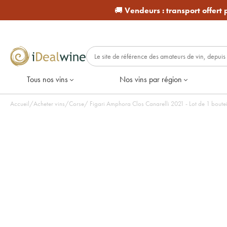
🚚
Vendeurs :
transport offert
Tous nos vins
Nos vins par région
Accueil
/
Acheter vins
/
Corse
/
Figari Amphora Clos Canarelli 2021 - Lot de 1 bou