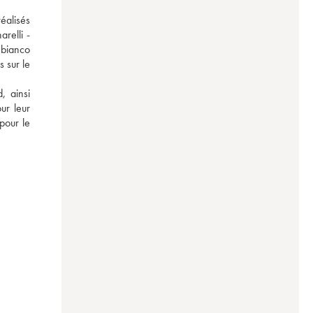
alisés 
elli - 
bianco 
 sur le 
 ainsi 
r leur 
our le 