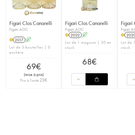
Figari Clos Canarelli
Figari Clos Canarelli
Figari 
Figari AOC
Figari AOC
Figari 
2022
A
202
2017
A
Lot de 1 magnum | 30 en
Lot de 
Lot de 3 bouteilles | 0
stock
stock
enchère
68
€
69
€
(
mise à prix
)
23
€
Prix à l'unité