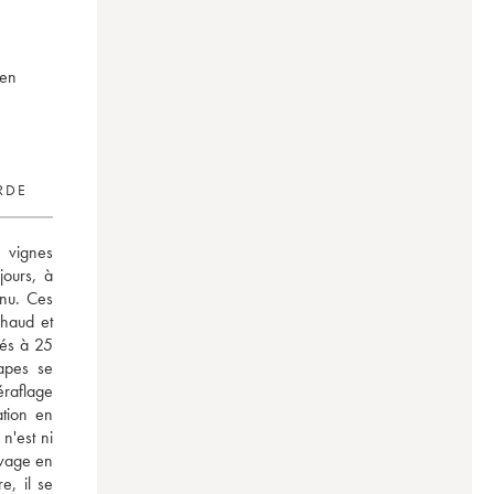
 en
RDE
vignes 
ours, à 
nu. Ces 
haud et 
és à 25 
apes se 
raflage 
tion en 
'est ni 
evage en 
, il se 