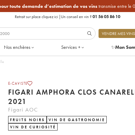
 pour toute demande d’estimation de vos vins
transmise entre le 
Retrait sur place
cliquez ici
|
Un conseil en vin ?
01 56 05 86 10
VENDRE MES VINS
Nos enchères
Services +
✨
Mon Som
teille
E-CAVISTE
FIGARI AMPHORA CLOS CANAREL
2021
Figari AOC
FRUITS NOIRS
VIN DE GASTRONOMIE
VIN DE CURIOSITÉ