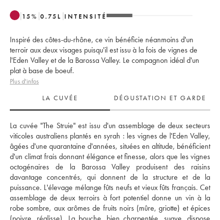
15
%
0.75
L
INTENSITÉ
Inspiré des côtes-du-rhône, ce vin bénéficie néanmoins d'un
terroir aux deux visages puisqu'il est issu à la fois de vignes de
l'Eden Valley et de la Barossa Valley. Le compagnon idéal d'un
plat à base de boeuf.
Plus d'infos
LA CUVÉE
DÉGUSTATION ET GARDE
La cuvée "The Struie" est issu d'un assemblage de deux secteurs 
viticoles australiens plantés en syrah : les vignes de l'Eden Valley, 
âgées d'une quarantaine d'années, situées en altitude, bénéficient 
d'un climat frais donnant élégance et finesse, alors que les vignes 
octogénaires de la Barossa Valley produisent des raisins 
davantage concentrés, qui donnent de la structure et de la 
puissance. L'élevage mélange fûts neufs et vieux fûts français. Cet 
assemblage de deux terroirs à fort potentiel donne un vin à la 
robe sombre, aux arômes de fruits noirs (mûre, griotte) et épices 
(poivre, réglisse). La bouche, bien charpentée, suave, dispose 