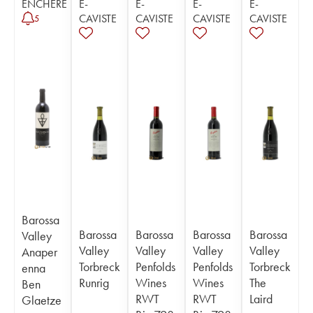
ENCHÈRE
E-
E-
E-
E-
CAVISTE
CAVISTE
CAVISTE
CAVISTE
5
Barossa
Barossa
Barossa
Barossa
Barossa
Valley
Valley
Valley
Valley
Valley
Anaper
Torbreck
Penfolds
Penfolds
Torbreck
enna
Runrig
Wines
Wines
The
Ben
RWT
RWT
Laird
Glaetze