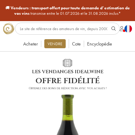
🚚
Vendeurs :
transport offert pour toute demande d’estimation de
vos vins
transmise entre le 01.07.2026 et le 31.08.2026 inclus*
Acheter
Cote
Encyclopédie
VENDRE
LES VENDANGES IDEALWINE
offre fidélité
Obtenez des bons de réduction avec vos achats !