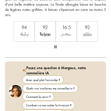
d'une belle matière soyeuse. La finale allongée laisse en bouche 
de légères notes grillées. A laisser s'épanouir en cave au moins 5 
ans.
94
92
16.5
92
Posez une question à Margaux, notre
sommelière IA
Avec quel plat l'accorder ?
Quels vins similaires me conseilles-tu ?
Comment le servir ?
Combien va me coûter la livraison ?