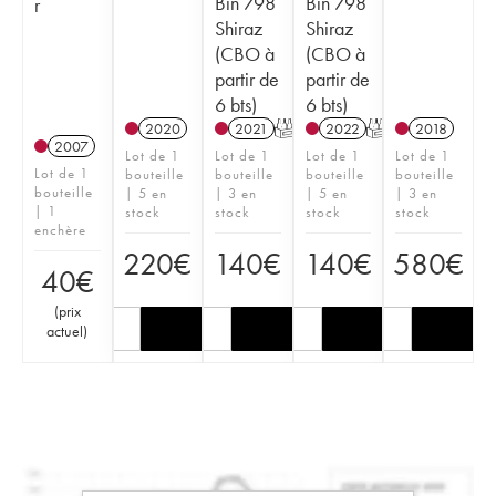
Bin 798
Bin 798
r
Shiraz
Shiraz
(CBO à
(CBO à
partir de
partir de
6 bts)
6 bts)
2020
2021
T
2022
T
2018
2007
Lot de 1
Lot de 1
Lot de 1
Lot de 1
Lot de 1
bouteille
bouteille
bouteille
bouteille
bouteille
| 5 en
| 3 en
| 5 en
| 3 en
| 1
stock
stock
stock
stock
enchère
220
€
140
€
140
€
580
€
40
€
(
prix
actuel
)