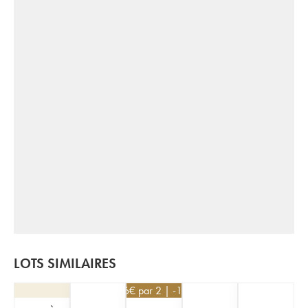
LOTS SIMILAIRES
126
€
par 2 | -10%