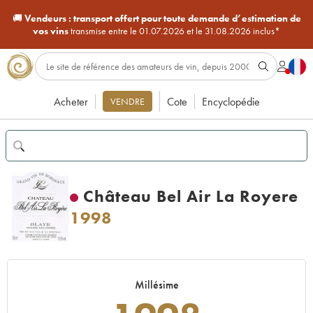
🚚
Vendeurs :
transport offert pour toute demande d’estimation de
vos vins
transmise entre le 01.07.2026 et le 31.08.2026 inclus*
Acheter
Cote
Encyclopédie
VENDRE
Château Bel Air La Royere
1998
Millésime