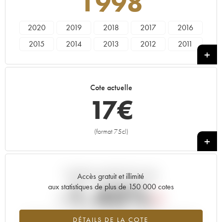
1998
2020
2019
2018
2017
2016
2015
2014
2013
2012
2011
2010
2009
2008
2007
2006
2005
2004
2003
2002
2000
Cote actuelle
1998
17
€
(format 75cl)
+
Tendance actuelle de la cote
Accès gratuit et illimité
-1.43%
aux statistiques de plus de 150 000 cotes
Tendance à la baisse du millésime 1998 en 2026 par rapport à
DÉTAILS DE LA COTE