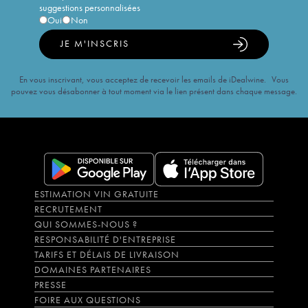
suggestions personnalisées
Oui
Non
JE M'INSCRIS
En vous inscrivant, vous acceptez de recevoir les emails de iDealwine. Vous
pouvez vous désabonner à tout moment via le lien présent dans chaque message.
ESTIMATION VIN GRATUITE
RECRUTEMENT
QUI SOMMES-NOUS ?
RESPONSABILITÉ D'ENTREPRISE
TARIFS ET DÉLAIS DE LIVRAISON
DOMAINES PARTENAIRES
PRESSE
FOIRE AUX QUESTIONS