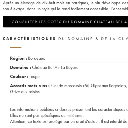
Après un élevage de dix-huit mois en barriques, le vin développe des a
son élevage, dans un style qui le rend facilement accessible. L'ensembl
CONSULTER LES COTES DU DOMAINE CHÂTEAU BEL AI
CARACTÉRISTIQUES
DU DOMAINE & DE LA CU
Région :
Bordeaux
Domaine :
Château Bel Air La Royere
Couleur :
rouge
Accords mets-vins :
Filet de marcassin rôti
,
Gigot aux flageolets
,
Grive aux raisins
Les informations publiées ci-dessus présentent les caractéristiques 
Elles ne sont pas spécifiques au millésime.
Attention, ce texte est protégé par un droit d'auteur. Il est interdi