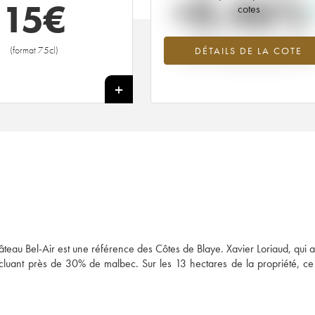
+0.46%
15
€
cotes
Tendance à la hausse du millésime
(format 75cl)
DÉTAILS DE LA COTE
2017 en 2026 par rapport à 2025
+
teau Bel-Air est une référence des Côtes de Blaye. Xavier Loriaud, qui a 
ncluant près de 30% de malbec. Sur les 13 hectares de la propriété, c