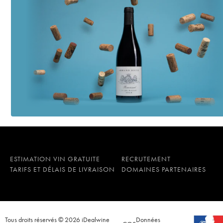
ESTIMATION VIN GRATUITE
RECRUTEMENT
TARIFS ET DÉLAIS DE LIVRAISON
DOMAINES PARTENAIRES
Tous droits réservés © 2026 iDealwine
Données