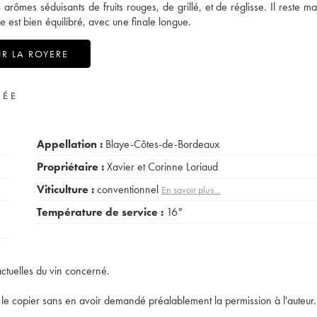
rômes séduisants de fruits rouges, de grillé, et de réglisse. Il reste m
e est bien équilibré, avec une finale longue.
R LA ROYERE
VÉE
Appellation :
Blaye-Côtes-de-Bordeaux
Propriétaire :
Xavier et Corinne Loriaud
Viticulture :
conventionnel
En savoir plus...
Température de service :
16°
actuelles du vin concerné.
t de le copier sans en avoir demandé préalablement la permission à l'auteur.