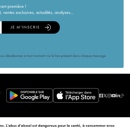
vant-première !
ventes exclusives, actualités, analyses...
JE M'INSCRIS
vous désabonner à tout moment via le lien présent dans chaque message.
E
ans. L'abus d'alcool est dangereux pour la santé, à consommer avec