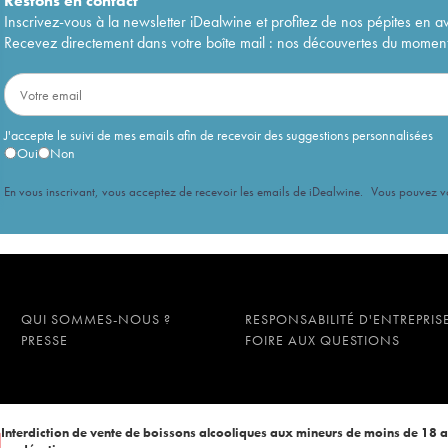
Restons en
contact
Inscrivez-vous à la newsletter iDealwine et profitez de nos pépites en a
Recevez directement dans votre boîte mail : nos découvertes du moment, 
J'accepte le suivi de mes emails afin de recevoir des suggestions personnalisées
Oui
Non
En vous inscrivant, vous acceptez de recevoir les emails de iDealwine. Vous pouvez 
QUI SOMMES-NOUS ?
RESPONSABILITÉ D'ENTREPRIS
PRESSE
FOIRE AUX QUESTIONS
Interdiction de vente de boissons alcooliques aux mineurs de moins de 18 