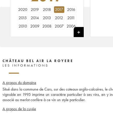
2020
2019
2018
2017
2016
2015
2014
2013
2012
2011
2010
2009
2008
2007
2006
2005
2004
2003
2002
2000
1998
CHÂTEAU BEL AIR LA ROYERE
LES INFORMATIONS
A propos du domaine
Situé dans la commune de Cars, sur des coteaux argilo-calcaires, le châ
vignoble en 1995 imprime un caractère particulier à ses vins, en y i
associé au merlot confère à ce vin un style particulier.
A propos de la cuvée