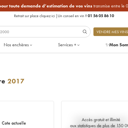
 pour toute demande d’estimation de vos vins
transmise entre le 
Retrait sur place
cliquez ici
|
Un conseil en vin ?
01 56 05 86 10
VENDRE MES VINS
Nos enchères
Services +
✨
Mon Som
re
2017
Accès gratuit et illimité
Tendance actuelle de la cote
Cote actuelle
aux statistiques de plus de 150 