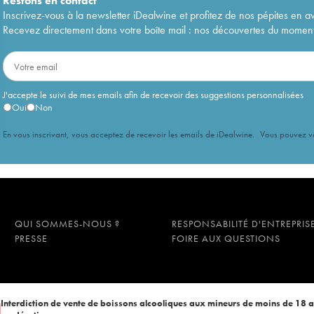
Restons en
contact
Inscrivez-vous à la newsletter iDealwine et profitez de nos pépites en a
Recevez directement dans votre boîte mail : nos découvertes du moment, 
J'accepte le suivi de mes emails afin de recevoir des suggestions personnalisées
Oui
Non
En vous inscrivant, vous acceptez de recevoir les emails de iDealwine. Vous pouvez 
QUI SOMMES-NOUS ?
RESPONSABILITÉ D'ENTREPRIS
PRESSE
FOIRE AUX QUESTIONS
Interdiction de vente de boissons alcooliques aux mineurs de moins de 18 