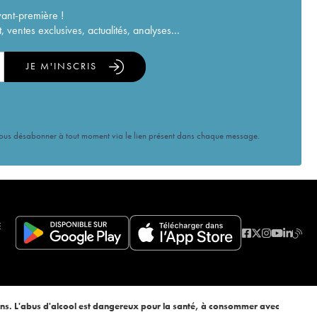
vant-première !
ventes exclusives, actualités, analyses...
JE M'INSCRIS
vous désabonner à tout moment via le lien présent dans chaque message.
E
ans. L'abus d'alcool est dangereux pour la santé, à consommer avec