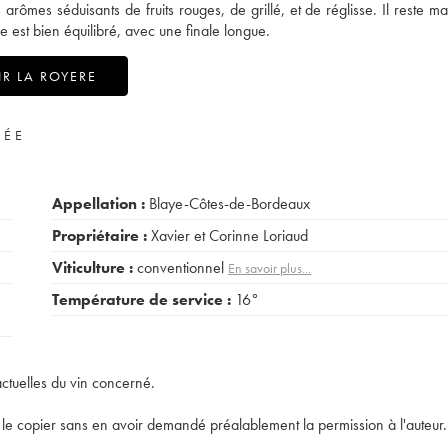
rômes séduisants de fruits rouges, de grillé, et de réglisse. Il reste m
e est bien équilibré, avec une finale longue.
R LA ROYERE
VÉE
Appellation :
Blaye-Côtes-de-Bordeaux
Propriétaire :
Xavier et Corinne Loriaud
Viticulture :
conventionnel
En savoir plus...
Température de service :
16°
actuelles du vin concerné.
t de le copier sans en avoir demandé préalablement la permission à l'auteur.