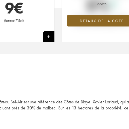
0%
9
€
cotes
Tendance à la hausse du millésime
(format 75cl)
DÉTAILS DE LA COTE
2000 en 2026 par rapport à 202
+
teau Bel-Air est une référence des Côtes de Blaye. Xavier Loriaud, qui a 
ncluant près de 30% de malbec. Sur les 13 hectares de la propriété, c