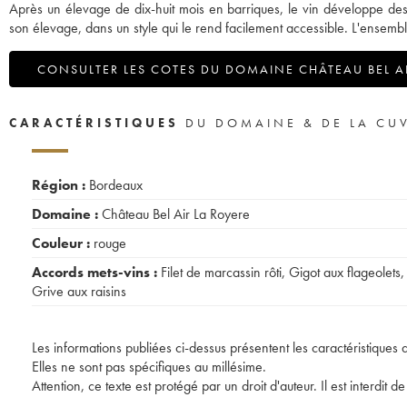
Après un élevage de dix-huit mois en barriques, le vin développe des a
son élevage, dans un style qui le rend facilement accessible. L'ensembl
CONSULTER LES COTES DU DOMAINE CHÂTEAU BEL AI
CARACTÉRISTIQUES
DU DOMAINE & DE LA CU
Région :
Bordeaux
Domaine :
Château Bel Air La Royere
Couleur :
rouge
Accords mets-vins :
Filet de marcassin rôti
,
Gigot aux flageolets
,
Grive aux raisins
Les informations publiées ci-dessus présentent les caractéristiques 
Elles ne sont pas spécifiques au millésime.
Attention, ce texte est protégé par un droit d'auteur. Il est interdi