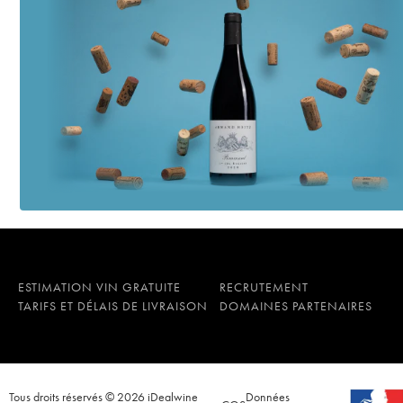
ESTIMATION VIN GRATUITE
RECRUTEMENT
TARIFS ET DÉLAIS DE LIVRAISON
DOMAINES PARTENAIRES
Tous droits réservés © 2026 iDealwine
Données