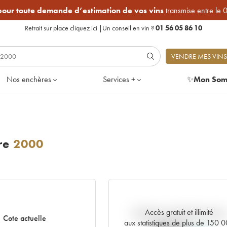
 pour toute demande d’estimation de vos vins
transmise entre le 
Retrait sur place
cliquez ici
|
Un conseil en vin ?
01 56 05 86 10
VENDRE MES VINS
Nos enchères
Services +
✨
Mon Som
re
2000
Accès gratuit et illimité
Tendance actuelle de la cote
Cote actuelle
aux statistiques de plus de 150 