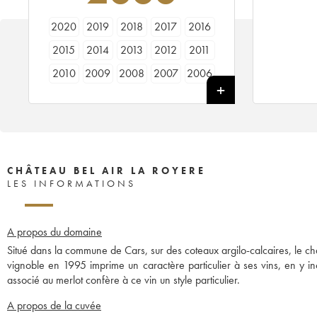
2020
2019
2018
2017
2016
2015
2014
2013
2012
2011
2010
2009
2008
2007
2006
2005
2004
2003
2002
2000
1998
CHÂTEAU BEL AIR LA ROYERE
LES INFORMATIONS
A propos du domaine
Situé dans la commune de Cars, sur des coteaux argilo-calcaires, le châ
vignoble en 1995 imprime un caractère particulier à ses vins, en y i
associé au merlot confère à ce vin un style particulier.
A propos de la cuvée