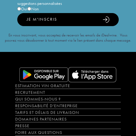
suggestions personnalisées
Oui
Non
JE M'INSCRIS
En vous inscrivant, vous acceptez de recevoir les emails de iDealwine. Vous
pouvez vous désabonner à tout moment via le lien présent dans chaque message.
ESTIMATION VIN GRATUITE
RECRUTEMENT
QUI SOMMES-NOUS ?
RESPONSABILITÉ D'ENTREPRISE
TARIFS ET DÉLAIS DE LIVRAISON
DOMAINES PARTENAIRES
PRESSE
FOIRE AUX QUESTIONS