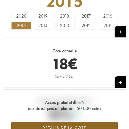
2015
2020
2019
2018
2017
2016
2015
2014
2013
2012
2011
2010
2009
2008
2007
2006
2005
2004
2003
2002
2000
Cote actuelle
1998
18
€
(format 75cl)
+
Tendance actuelle de la cote
Accès gratuit et illimité
0%
aux statistiques de plus de 150 000 cotes
Tendance à la hausse du millésime 2015 en 2026 par rapport à
DÉTAILS DE LA COTE