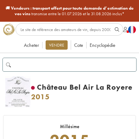
🚚
Vendeurs :
transport offert pour toute demande d’estimation de
vos vins
transmise entre le 01.07.2026 et le 31.08.2026 inclus*
Acheter
Cote
Encyclopédie
VENDRE
Château Bel Air La Royere
2015
Millésime