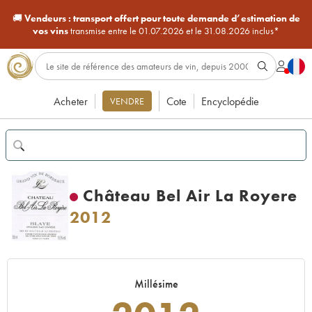
🚚
Vendeurs :
transport offert pour toute demande d’estimation de
vos vins
transmise entre le 01.07.2026 et le 31.08.2026 inclus*
Acheter
Cote
Encyclopédie
VENDRE
Château Bel Air La Royere
2012
Millésime