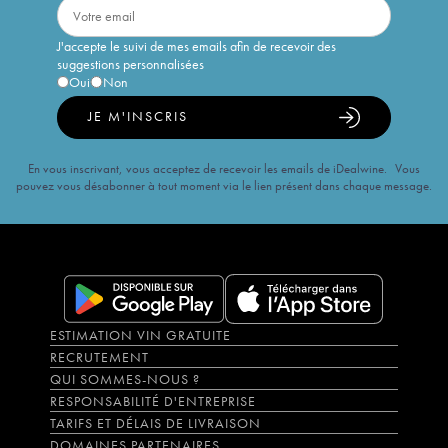
J'accepte le suivi de mes emails afin de recevoir des
suggestions personnalisées
Oui
Non
JE M'INSCRIS
En vous inscrivant, vous acceptez de recevoir les emails de iDealwine. Vous
pouvez vous désabonner à tout moment via le lien présent dans chaque message.
ESTIMATION VIN GRATUITE
RECRUTEMENT
QUI SOMMES-NOUS ?
RESPONSABILITÉ D'ENTREPRISE
TARIFS ET DÉLAIS DE LIVRAISON
DOMAINES PARTENAIRES