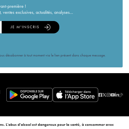
vant-première !
ventes exclusives, actualités, analyses...
JE M'INSCRIS
vous désabonner à tout moment via le lien présent dans chaque message.
E
ans. L'abus d'alcool est dangereux pour la santé, à consommer avec