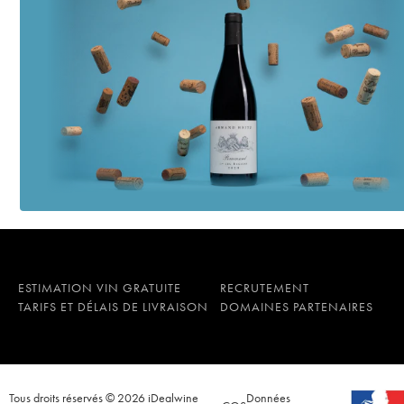
ESTIMATION VIN GRATUITE
RECRUTEMENT
TARIFS ET DÉLAIS DE LIVRAISON
DOMAINES PARTENAIRES
Tous droits réservés © 2026 iDealwine
Données