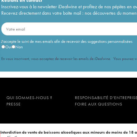
Restons en
contact
Inscrivez-vous à la newsletter iDealwine et profitez de nos pépites en a
Recevez directement dans votre boîte mail : nos découvertes du moment, 
J'accepte le suivi de mes emails afin de recevoir des suggestions personnalisées
Oui
Non
En vous inscrivant, vous acceptez de recevoir les emails de iDealwine. Vous pouvez 
QUI SOMMES-NOUS ?
RESPONSABILITÉ D'ENTREPRIS
PRESSE
FOIRE AUX QUESTIONS
Interdiction de vente de boissons alcooliques aux mineurs de moins de 18 