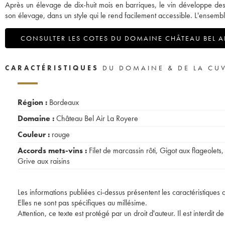
Après un élevage de dix-huit mois en barriques, le vin développe des a
son élevage, dans un style qui le rend facilement accessible. L'ensembl
CONSULTER LES COTES DU DOMAINE CHÂTEAU BEL AI
CARACTÉRISTIQUES
DU DOMAINE & DE LA CU
Région :
Bordeaux
Domaine :
Château Bel Air La Royere
Couleur :
rouge
Accords mets-vins :
Filet de marcassin rôti
,
Gigot aux flageolets
,
Grive aux raisins
Les informations publiées ci-dessus présentent les caractéristiques 
Elles ne sont pas spécifiques au millésime.
Attention, ce texte est protégé par un droit d'auteur. Il est interdi