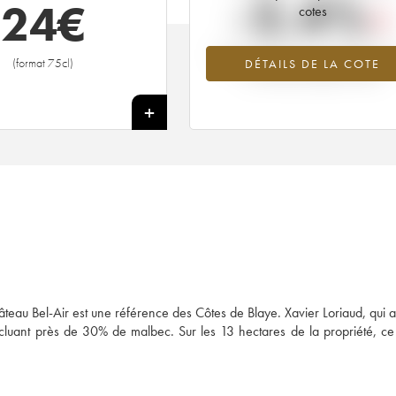
-2.4%
24
€
cotes
Tendance à la baisse du millésime 2
(format 75cl)
DÉTAILS DE LA COTE
en 2026 par rapport à 2025
+
teau Bel-Air est une référence des Côtes de Blaye. Xavier Loriaud, qui a 
ncluant près de 30% de malbec. Sur les 13 hectares de la propriété, c