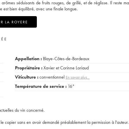
rômes séduisants de fruits rouges, de grillé, et de réglisse. Il reste m
e est bien équilibré, avec une finale longue.
R LA ROYERE
VÉE
Appellation :
Blaye-Côtes-de-Bordeaux
Propriétaire :
Xavier et Corinne Loriaud
Viticulture :
conventionnel
En savoir plus...
Température de service :
16°
actuelles du vin concerné.
t de le copier sans en avoir demandé préalablement la permission à l'auteur.