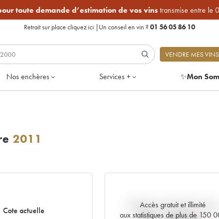
 pour toute demande d’estimation de vos vins
transmise entre le 
Retrait sur place
cliquez ici
|
Un conseil en vin ?
01 56 05 86 10
VENDRE MES VINS
Nos enchères
Services +
✨
Mon Som
re
2011
Accès gratuit et illimité
Tendance actuelle de la cote
Cote actuelle
aux statistiques de plus de 150 