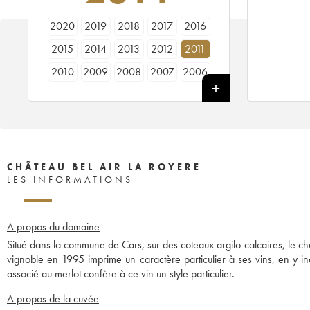
2020
2019
2018
2017
2016
2015
2014
2013
2012
2011
2010
2009
2008
2007
2006
2005
2004
2003
2002
2000
1998
CHÂTEAU BEL AIR LA ROYERE
LES INFORMATIONS
A propos du domaine
Situé dans la commune de Cars, sur des coteaux argilo-calcaires, le châ
vignoble en 1995 imprime un caractère particulier à ses vins, en y i
associé au merlot confère à ce vin un style particulier.
A propos de la cuvée