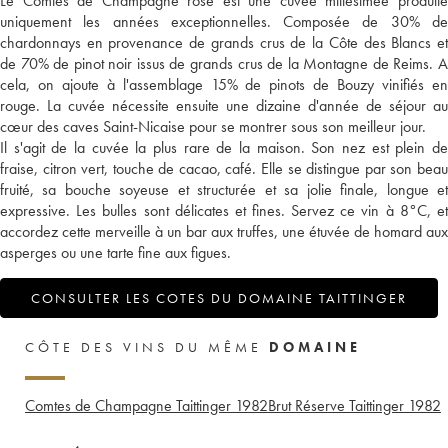
Le Comtes de Champagne rosé est une cuvée millésimée produite
uniquement les années exceptionnelles. Composée de 30% de
chardonnays en provenance de grands crus de la Côte des Blancs et
de 70% de pinot noir issus de grands crus de la Montagne de Reims. A
cela, on ajoute à l'assemblage 15% de pinots de Bouzy vinifiés en
rouge. La cuvée nécessite ensuite une dizaine d'année de séjour au
cœur des caves Saint-Nicaise pour se montrer sous son meilleur jour.
Il s'agit de la cuvée la plus rare de la maison. Son nez est plein de
fraise, citron vert, touche de cacao, café. Elle se distingue par son beau
fruité, sa bouche soyeuse et structurée et sa jolie finale, longue et
expressive. Les bulles sont délicates et fines. Servez ce vin à 8°C, et
accordez cette merveille à un bar aux truffes, une étuvée de homard aux
asperges ou une tarte fine aux figues.
CONSULTER LES COTES DU DOMAINE TAITTINGER
CÔTE DES VINS DU MÊME
DOMAINE
Comtes de Champagne Taittinger
1982
Brut Réserve Taittinger
1982