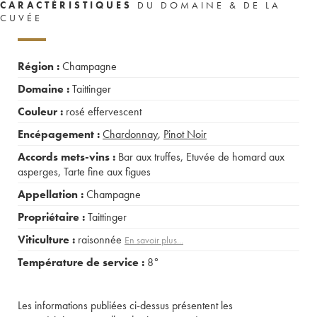
CARACTÉRISTIQUES
DU DOMAINE & DE LA
CUVÉE
Région :
Champagne
Domaine :
Taittinger
Couleur :
rosé effervescent
Encépagement :
Chardonnay
,
Pinot Noir
Accords mets-vins :
Bar aux truffes
,
Etuvée de homard aux
asperges
,
Tarte fine aux figues
Appellation :
Champagne
Propriétaire :
Taittinger
Viticulture :
raisonnée
En savoir plus...
Température de service :
8°
Les informations publiées ci-dessus présentent les