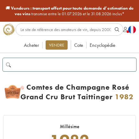
🚚
Vendeurs :
transport offert pour toute demande d’estimation de
vos vins
transmise entre le 01.07.2026 et le 31.08.2026 inclus*
Acheter
Cote
Encyclopédie
VENDRE
Comtes de Champagne Rosé
H
Grand Cru Brut Taittinger
1982
Millésime