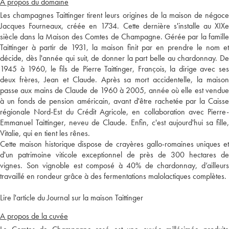
A propos du domaine
Les champagnes Taittinger tirent leurs origines de la maison de négoce
Jacques Fourneaux, créée en 1734. Cette dernière s'installe au XIXe
siècle dans la Maison des Comtes de Champagne. Gérée par la famille
Taittinger à partir de 1931, la maison finit par en prendre le nom et
décide, dès l'année qui suit, de donner la part belle au chardonnay. De
1945 à 1960, le fils de Pierre Taittinger, François, la dirige avec ses
deux frères, Jean et Claude. Après sa mort accidentelle, la maison
passe aux mains de Claude de 1960 à 2005, année où elle est vendue
à un fonds de pension américain, avant d'être rachetée par la Caisse
régionale Nord-Est du Crédit Agricole, en collaboration avec Pierre-
Emmanuel Taittinger, neveu de Claude. Enfin, c'est aujourd'hui sa fille,
Vitalie, qui en tient les rênes.
Cette maison historique dispose de crayères gallo-romaines uniques et
d'un patrimoine viticole exceptionnel de près de 300 hectares de
vignes. Son vignoble est composé à 40% de chardonnay, d’ailleurs
travaillé en rondeur grâce à des fermentations malolactiques complètes.
Lire l'article du Journal sur la maison Taittinger
A propos de la cuvée