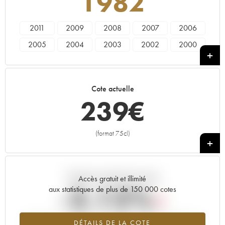
1982
2011
2009
2008
2007
2006
2005
2004
2003
2002
2000
1999
1997
1996
1995
1993
1988
1986
1985
1982
1981
Cote actuelle
1979
1976
1975
1973
1970
239
€
1966
(format 75cl)
+
Tendance actuelle de la cote
Accès gratuit et illimité
-2.12%
aux statistiques de plus de 150 000 cotes
Tendance à la baisse du millésime 1982 en 2026 par rapport à
DÉTAILS DE LA COTE