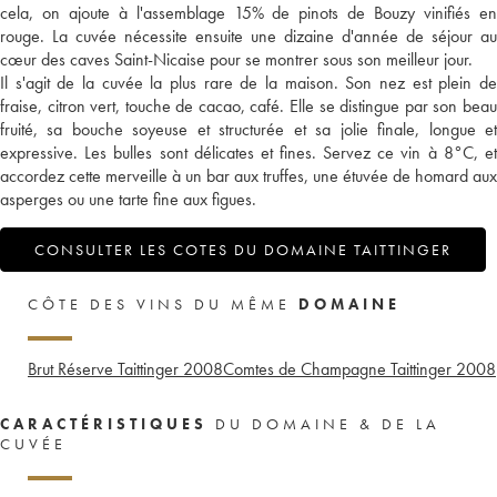
cela, on ajoute à l'assemblage 15% de pinots de Bouzy vinifiés en
rouge. La cuvée nécessite ensuite une dizaine d'année de séjour au
cœur des caves Saint-Nicaise pour se montrer sous son meilleur jour.
Il s'agit de la cuvée la plus rare de la maison. Son nez est plein de
fraise, citron vert, touche de cacao, café. Elle se distingue par son beau
fruité, sa bouche soyeuse et structurée et sa jolie finale, longue et
expressive. Les bulles sont délicates et fines. Servez ce vin à 8°C, et
accordez cette merveille à un bar aux truffes, une étuvée de homard aux
asperges ou une tarte fine aux figues.
CONSULTER LES COTES DU DOMAINE TAITTINGER
CÔTE DES VINS DU MÊME
DOMAINE
Brut Réserve Taittinger
2008
Comtes de Champagne Taittinger
2008
CARACTÉRISTIQUES
DU DOMAINE & DE LA
CUVÉE