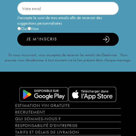
J'accepte le suivi de mes emails afin de recevoir des
suggestions personnalisées
Oui
Non
JE M'INSCRIS
En vous inscrivant, vous acceptez de recevoir les emails de iDealwine. Vous
pouvez vous désabonner à tout moment via le lien présent dans chaque message.
ESTIMATION VIN GRATUITE
RECRUTEMENT
QUI SOMMES-NOUS ?
RESPONSABILITÉ D'ENTREPRISE
TARIFS ET DÉLAIS DE LIVRAISON