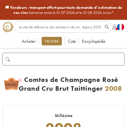
🚚
Vendeurs :
transport offert pour toute demande d’estimation de
vos vins
transmise entre le 01.07.2026 et le 31.08.2026 inclus*
Acheter
Cote
Encyclopédie
VENDRE
Comtes de Champagne Rosé
H
Grand Cru Brut Taittinger
2008
Millésime