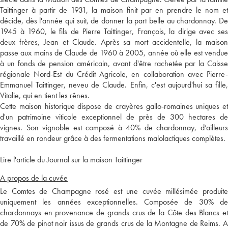
Taittinger à partir de 1931, la maison finit par en prendre le nom et
décide, dès l'année qui suit, de donner la part belle au chardonnay. De
1945 à 1960, le fils de Pierre Taittinger, François, la dirige avec ses
deux frères, Jean et Claude. Après sa mort accidentelle, la maison
passe aux mains de Claude de 1960 à 2005, année où elle est vendue
à un fonds de pension américain, avant d'être rachetée par la Caisse
régionale Nord-Est du Crédit Agricole, en collaboration avec Pierre-
Emmanuel Taittinger, neveu de Claude. Enfin, c'est aujourd'hui sa fille,
Vitalie, qui en tient les rênes.
Cette maison historique dispose de crayères gallo-romaines uniques et
d'un patrimoine viticole exceptionnel de près de 300 hectares de
vignes. Son vignoble est composé à 40% de chardonnay, d’ailleurs
travaillé en rondeur grâce à des fermentations malolactiques complètes.
Lire l'article du Journal sur la maison Taittinger
A propos de la cuvée
Le Comtes de Champagne rosé est une cuvée millésimée produite
uniquement les années exceptionnelles. Composée de 30% de
chardonnays en provenance de grands crus de la Côte des Blancs et
de 70% de pinot noir issus de grands crus de la Montagne de Reims. A