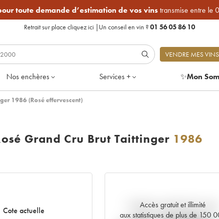
 pour toute demande d’estimation de vos vins
transmise entre le 
Retrait sur place
cliquez ici
|
Un conseil en vin ?
01 56 05 86 10
VENDRE MES VINS
Nos enchères
Services +
✨
Mon Som
ger 1986 (Rosé effervescent)
sé Grand Cru Brut Taittinger
1986
Accès gratuit et illimité
Tendance actuelle de la cote
Cote actuelle
aux statistiques de plus de 150 