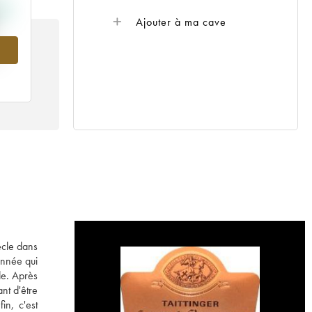
Ajouter à ma cave
ècle dans
année qui
de. Après
nt d'être
in, c'est