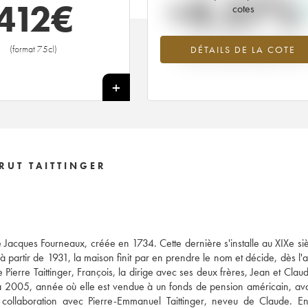
+4.57%
412
€
cotes
Tendance à la hausse du millésime
(format 75cl)
DÉTAILS DE LA COTE
1986 en 2026 par rapport à 2025
+
RUT TAITTINGER
e Jacques Fourneaux, créée en 1734. Cette dernière s'installe au XIXe si
partir de 1931, la maison finit par en prendre le nom et décide, dès l'
 Pierre Taittinger, François, la dirige avec ses deux frères, Jean et Clau
 2005, année où elle est vendue à un fonds de pension américain, ava
collaboration avec Pierre-Emmanuel Taittinger, neveu de Claude. Enf