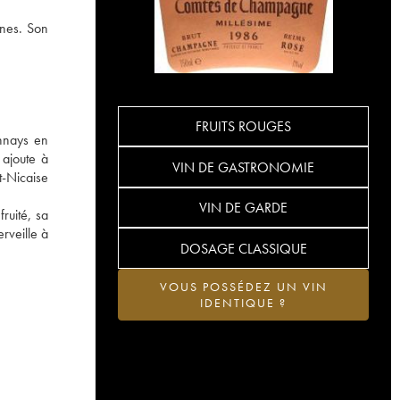
gnes. Son
FRUITS ROUGES
nnays en
ajoute à
VIN DE GASTRONOMIE
t-Nicaise
VIN DE GARDE
ruité, sa
erveille à
DOSAGE CLASSIQUE
VOUS POSSÉDEZ UN VIN
IDENTIQUE ?