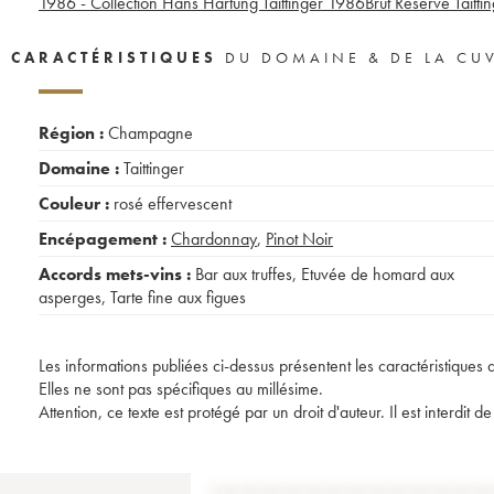
1986 - Collection Hans Hartung Taittinger
1986
Brut Réserve Taitti
CARACTÉRISTIQUES
DU DOMAINE & DE LA CU
Région :
Champagne
Domaine :
Taittinger
Couleur :
rosé effervescent
Encépagement :
Chardonnay
,
Pinot Noir
Accords mets-vins :
Bar aux truffes
,
Etuvée de homard aux
asperges
,
Tarte fine aux figues
Les informations publiées ci-dessus présentent les caractéristiques 
Elles ne sont pas spécifiques au millésime.
Attention, ce texte est protégé par un droit d'auteur. Il est interdi