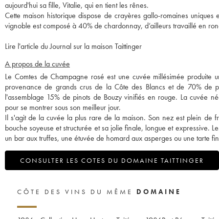
aujourd'hui sa fille, Vitalie, qui en tient les rênes.
Cette maison historique dispose de crayères gallo-romaines uniques e
vignoble est composé à 40% de chardonnay, d’ailleurs travaillé en ron
Lire l'article du Journal sur la maison Taittinger
A propos de la cuvée
Le Comtes de Champagne rosé est une cuvée millésimée produite 
provenance de grands crus de la Côte des Blancs et de 70% de pi
l'assemblage 15% de pinots de Bouzy vinifiés en rouge. La cuvée né
pour se montrer sous son meilleur jour.
Il s'agit de la cuvée la plus rare de la maison. Son nez est plein de fr
bouche soyeuse et structurée et sa jolie finale, longue et expressive. Le
un bar aux truffes, une étuvée de homard aux asperges ou une tarte fin
CONSULTER LES COTES DU DOMAINE TAITTINGER
CÔTE DES VINS DU MÊME
DOMAINE