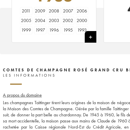
2011
2009
2008
2007
2006
2005
2004
2003
2002
2000
1999
1997
1996
1995
1993
1988
1986
1985
1982
1981
1979
1976
1975
1973
1970
1966
COMTES DE CHAMPAGNE ROSÉ GRAND CRU B
LES INFORMATIONS
A propos du domaine
Les champagnes Taittinger tirent leurs origines de la maison de négoc
la Maison des Comtes de Champagne. Gérée par la famille Taittinger à 
suit, de donner la part belle au chardonnay. De 1945 à 1960, le fils de
sa mort accidentelle, la maison passe aux mains de Claude de 1960 à
rachetée par la Caisse régionale Nord-Est du Crédit Agricole, en 