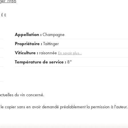
nger
1986
VÉE
Appellation :
Champagne
Propriétaire :
Taittinger
Viticulture :
raisonnée
En savoir plus...
Température de service :
8°
actuelles du vin concerné.
t de le copier sans en avoir demandé préalablement la permission à l'auteur.