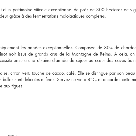
t d'un patrimoine viticole exceptionnel de près de 300 hectares de vi
deur grâce à des fermentations malolactiques complètes.
uniquement les années exceptionnelles. Composée de 30% de chardo
not noir issus de grands crus de la Montagne de Reims. A cela, on 
cessite ensuite une dizaine d'année de séjour au cœur des caves Sain
aise, citron vert, touche de cacao, café. Elle se distingue par son beau f
s bulles sont délicates et fines. Servez ce vin à 8°C, et accordez cette m
e aux figues.