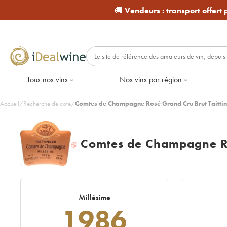
🚚
Vendeurs :
transport offert
Tous nos vins
Nos vins par région
Accueil
/
Recherche de cote
/
Comtes de Champagne Rosé Grand Cru Brut Taittin
Comtes de Champagne Ro
H
Millésime
1986