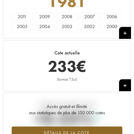
1981
2011
2009
2008
2007
2006
2005
2004
2003
2002
2000
1999
1997
1996
1995
1993
1988
1986
1985
1982
1981
Cote actuelle
1979
1976
1975
1973
1970
233
€
1966
(format 75cl)
+
Tendance actuelle de la cote
Accès gratuit et illimité
+0.23%
aux statistiques de plus de 150 000 cotes
Tendance à la hausse du millésime 1981 en 2026 par rapport à
DÉTAILS DE LA COTE