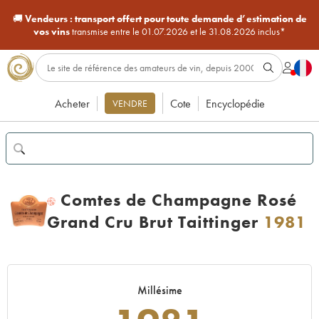
🚚
Vendeurs :
transport offert pour toute demande d’estimation de
vos vins
transmise entre le 01.07.2026 et le 31.08.2026 inclus*
Acheter
Cote
Encyclopédie
VENDRE
Comtes de Champagne Rosé
H
Grand Cru Brut Taittinger
1981
Millésime