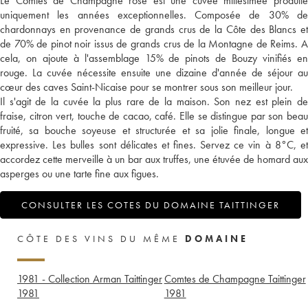
Le Comtes de Champagne rosé est une cuvée millésimée produite
uniquement les années exceptionnelles. Composée de 30% de
chardonnays en provenance de grands crus de la Côte des Blancs et
de 70% de pinot noir issus de grands crus de la Montagne de Reims. A
cela, on ajoute à l'assemblage 15% de pinots de Bouzy vinifiés en
rouge. La cuvée nécessite ensuite une dizaine d'année de séjour au
cœur des caves Saint-Nicaise pour se montrer sous son meilleur jour.
Il s'agit de la cuvée la plus rare de la maison. Son nez est plein de
fraise, citron vert, touche de cacao, café. Elle se distingue par son beau
fruité, sa bouche soyeuse et structurée et sa jolie finale, longue et
expressive. Les bulles sont délicates et fines. Servez ce vin à 8°C, et
accordez cette merveille à un bar aux truffes, une étuvée de homard aux
asperges ou une tarte fine aux figues.
CONSULTER LES COTES DU DOMAINE TAITTINGER
CÔTE DES VINS DU MÊME
DOMAINE
1981 - Collection Arman Taittinger
Comtes de Champagne Taittinger
1981
1981