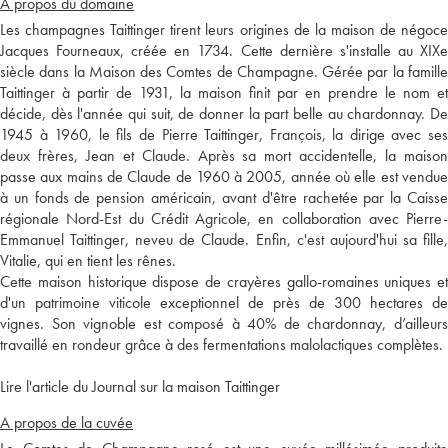
A propos du domaine
Les champagnes Taittinger tirent leurs origines de la maison de négoce
Jacques Fourneaux, créée en 1734. Cette dernière s'installe au XIXe
siècle dans la Maison des Comtes de Champagne. Gérée par la famille
Taittinger à partir de 1931, la maison finit par en prendre le nom et
décide, dès l'année qui suit, de donner la part belle au chardonnay. De
1945 à 1960, le fils de Pierre Taittinger, François, la dirige avec ses
deux frères, Jean et Claude. Après sa mort accidentelle, la maison
passe aux mains de Claude de 1960 à 2005, année où elle est vendue
à un fonds de pension américain, avant d'être rachetée par la Caisse
régionale Nord-Est du Crédit Agricole, en collaboration avec Pierre-
Emmanuel Taittinger, neveu de Claude. Enfin, c'est aujourd'hui sa fille,
Vitalie, qui en tient les rênes.
Cette maison historique dispose de crayères gallo-romaines uniques et
d'un patrimoine viticole exceptionnel de près de 300 hectares de
vignes. Son vignoble est composé à 40% de chardonnay, d’ailleurs
travaillé en rondeur grâce à des fermentations malolactiques complètes.
Lire l'article du Journal sur la maison Taittinger
A propos de la cuvée