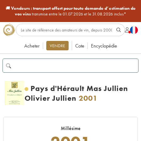
🚚
Vendeurs :
transport offert pour toute demande d’estimation de
vos vins
transmise entre le 01.07.2026 et le 31.08.2026 inclus*
Acheter
Cote
Encyclopédie
VENDRE
Pays d'Hérault Mas Jullien
Olivier Jullien
2001
Millésime