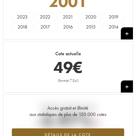
2001
2023
2022
2021
2020
2019
2018
2017
2016
2015
2014
2013
2012
2011
2010
2009
2008
2007
2006
2005
2004
Cote actuelle
2003
2002
2001
2000
1999
49
€
(format 75cl)
+
Tendance actuelle de la cote
Accès gratuit et illimité
-3.97%
aux statistiques de plus de 150 000 cotes
Tendance à la baisse du millésime 2001 en 2026 par rapport à
DÉTAILS DE LA COTE