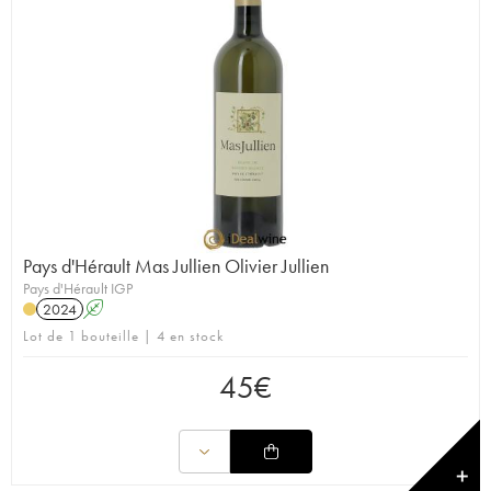
Pays d'Hérault Mas Jullien Olivier Jullien
Pays d'Hérault IGP
2024
A
Lot de 1 bouteille | 4 en stock
45
€
✕