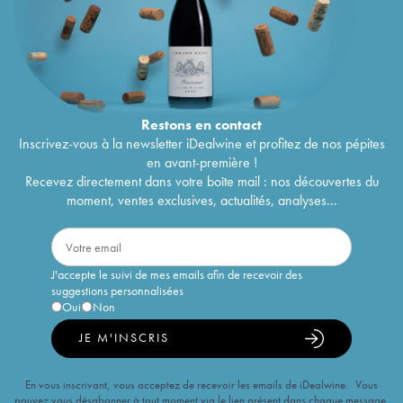
Restons en
contact
Inscrivez-vous à la newsletter iDealwine et profitez de nos pépites
en avant-première !
Recevez directement dans votre boîte mail : nos découvertes du
moment, ventes exclusives, actualités, analyses...
J'accepte le suivi de mes emails afin de recevoir des
suggestions personnalisées
Oui
Non
JE M'INSCRIS
En vous inscrivant, vous acceptez de recevoir les emails de iDealwine. Vous
pouvez vous désabonner à tout moment via le lien présent dans chaque message.