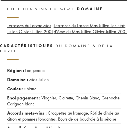
CÔTE DES VINS DU MÊME
DOMAINE
Terrasses du Larzac Mas
Terrasses du Larzac Mas Jullien Les Etats
Jullien Olivier Jullien
2001
d'Ame du Mas Jullien Olivier Jullien
2001
CARACTÉRISTIQUES
DU DOMAINE & DE LA
CUVÉE
Région :
Languedoc
Domaine :
Mas Jullien
Couleur :
blanc
Encépagement :
Viognier
,
Clairette
,
Chenin Blanc
,
Grenache
,
Carignan blanc
Accords mets-vins :
Croquettes au fromage
,
Rôti de dinde au
citron et pommes fondantes
,
Bourride de baudroie à la sétoise