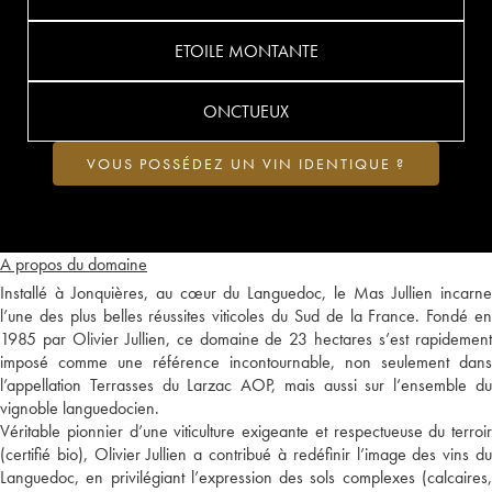
ETOILE MONTANTE
ONCTUEUX
VOUS POSSÉDEZ UN VIN IDENTIQUE ?
A propos du domaine
Installé à Jonquières, au cœur du Languedoc, le Mas Jullien incarne
l’une des plus belles réussites viticoles du Sud de la France. Fondé en
1985 par Olivier Jullien, ce domaine de 23 hectares s’est rapidement
imposé comme une référence incontournable, non seulement dans
l’appellation Terrasses du Larzac AOP, mais aussi sur l’ensemble du
vignoble languedocien.
Véritable pionnier d’une viticulture exigeante et respectueuse du terroir
(certifié bio), Olivier Jullien a contribué à redéfinir l’image des vins du
Languedoc, en privilégiant l’expression des sols complexes (calcaires,