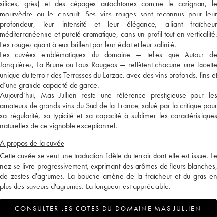
silices, grès) et des cépages autochtones comme le carignan, le
mourvèdre ou le cinsault. Ses vins rouges sont reconnus pour leur
profondeur, leur intensité et leur élégance, alliant fraîcheur
méditerranéenne et pureté aromatique, dans un profil tout en verticalité.
Les rouges quant à eux brillent par leur éclat et leur salinité.
Les cuvées emblématiques du domaine — telles que Autour de
Jonquières, La Brune ou Lous Rougeos — reflètent chacune une facette
unique du terroir des Terrasses du Larzac, avec des vins profonds, fins et
d’une grande capacité de garde.
Aujourd’hui, Mas Jullien reste une référence prestigieuse pour les
amateurs de grands vins du Sud de la France, salué par la critique pour
sa régularité, sa typicité et sa capacité à sublimer les caractéristiques
naturelles de ce vignoble exceptionnel.
A propos de la cuvée
Cette cuvée se veut une traduction fidèle du terroir dont elle est issue. Le
nez se livre progressivement, exprimant des arômes de fleurs blanches,
de zestes d'agrumes. La bouche amène de la fraîcheur et du gras en
plus des saveurs d'agrumes. La longueur est appréciable.
CONSULTER LES COTES DU DOMAINE MAS JULLIEN