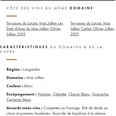
CÔTE DES VINS DU MÊME
DOMAINE
Terrasses du Larzac Mas Jullien Les
Terrasses du Larzac Mas
Etats d'Ame du Mas Jullien Olivier
Jullien Carlan Olivier Jullien
Jullien
2015
2015
CARACTÉRISTIQUES
DU DOMAINE & DE LA
CUVÉE
Région :
Languedoc
Domaine :
Mas Jullien
Couleur :
blanc
Encépagement :
Viognier
,
Clairette
,
Chenin Blanc
,
Grenache
,
Carignan blanc
Accords mets-vins :
Croquettes au fromage
,
Rôti de dinde au
citron et pommes fondantes
,
Bourride de baudroie à la sétoise