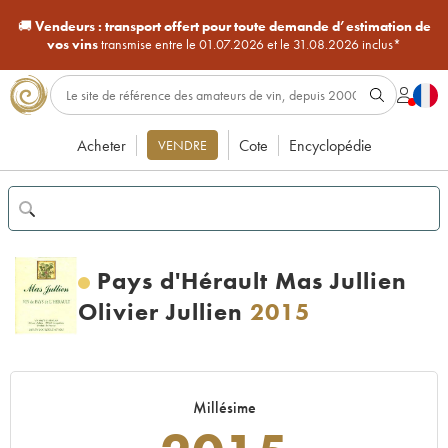
🚚
Vendeurs :
transport offert pour toute demande d’estimation de
vos vins
transmise entre le 01.07.2026 et le 31.08.2026 inclus*
Acheter
Cote
Encyclopédie
VENDRE
Pays d'Hérault Mas Jullien
Olivier Jullien
2015
Millésime