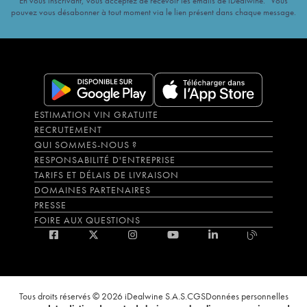
En vous inscrivant, vous acceptez de recevoir les emails de iDealwine. Vous
pouvez vous désabonner à tout moment via le lien présent dans chaque message.
ESTIMATION VIN GRATUITE
RECRUTEMENT
QUI SOMMES-NOUS ?
RESPONSABILITÉ D'ENTREPRISE
TARIFS ET DÉLAIS DE LIVRAISON
DOMAINES PARTENAIRES
PRESSE
FOIRE AUX QUESTIONS
Tous droits réservés © 2026 iDealwine S.A.S.
CGS
Données personnelles