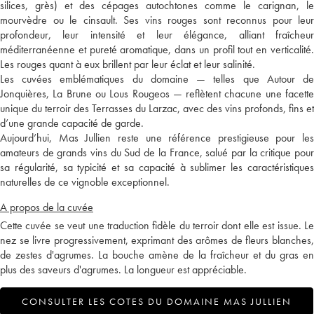
silices, grès) et des cépages autochtones comme le carignan, le
mourvèdre ou le cinsault. Ses vins rouges sont reconnus pour leur
profondeur, leur intensité et leur élégance, alliant fraîcheur
méditerranéenne et pureté aromatique, dans un profil tout en verticalité.
Les rouges quant à eux brillent par leur éclat et leur salinité.
Les cuvées emblématiques du domaine — telles que Autour de
Jonquières, La Brune ou Lous Rougeos — reflètent chacune une facette
unique du terroir des Terrasses du Larzac, avec des vins profonds, fins et
d’une grande capacité de garde.
Aujourd’hui, Mas Jullien reste une référence prestigieuse pour les
amateurs de grands vins du Sud de la France, salué par la critique pour
sa régularité, sa typicité et sa capacité à sublimer les caractéristiques
naturelles de ce vignoble exceptionnel.
A propos de la cuvée
Cette cuvée se veut une traduction fidèle du terroir dont elle est issue. Le
nez se livre progressivement, exprimant des arômes de fleurs blanches,
de zestes d'agrumes. La bouche amène de la fraîcheur et du gras en
plus des saveurs d'agrumes. La longueur est appréciable.
CONSULTER LES COTES DU DOMAINE MAS JULLIEN