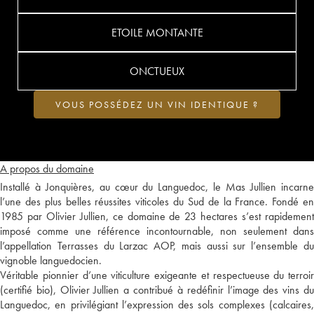
ETOILE MONTANTE
ONCTUEUX
VOUS POSSÉDEZ UN VIN IDENTIQUE ?
A propos du domaine
Installé à Jonquières, au cœur du Languedoc, le Mas Jullien incarne
l’une des plus belles réussites viticoles du Sud de la France. Fondé en
1985 par Olivier Jullien, ce domaine de 23 hectares s’est rapidement
imposé comme une référence incontournable, non seulement dans
l’appellation Terrasses du Larzac AOP, mais aussi sur l’ensemble du
vignoble languedocien.
Véritable pionnier d’une viticulture exigeante et respectueuse du terroir
(certifié bio), Olivier Jullien a contribué à redéfinir l’image des vins du
Languedoc, en privilégiant l’expression des sols complexes (calcaires,