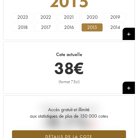
2015
2023
2022
2021
2020
2019
2018
2017
2016
2015
2014
2013
2012
2011
2010
2009
2008
2007
2006
2005
2004
Cote actuelle
2003
2002
2001
2000
1999
38
€
(format 75cl)
+
Tendance actuelle de la cote
Accès gratuit et illimité
-9.1%
aux statistiques de plus de 150 000 cotes
Tendance à la baisse du millésime 2015 en 2026 par rapport à
DÉTAILS DE LA COTE