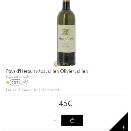
Pays d'Hérault Mas Jullien Olivier Jullien
Pays d'Hérault IGP
2024
A
Lot de 1 bouteille | 4 en stock
45
€
✕