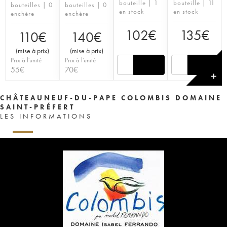
bouteille | 1
bouteille | 11
bouteilles | 0
bouteilles | 0
en stock
en stock
enchère
enchère
102
€
135
€
110
€
140
€
(
mise à prix
)
(
mise à prix
)
Prix à l'unité
Prix à l'unité
55
€
70
€
✕
CHÂTEAUNEUF-DU-PAPE COLOMBIS DOMAINE
SAINT-PRÉFERT
LES INFORMATIONS