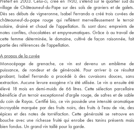
Préfert en 2003. Celui-ci, créé en 1930, s'étend sur le quartier sud du
village de Châteauneuf-du-Pape sur des sols de graviers et de galets.
Dès ses débuts de vigneronne, Isabel Ferrando a créé trois cuvées de
châteauneuf-du-pape rouge qui reflètent merveilleusement le terroir
solaire, drainé et chaud de l'appellation. Ils sont donc empreints de
notes confites, chocolatées et empyreumatiques. Grâce à au travail de
cette femme déterminée, le domaine, cultivé de façon raisonnée, fait
partie des références de l'appellation.
A propos de la cuvée
Monocépage de grenache, ce vin est devenu un emblème de
puissance, de rondeur et de générosité. Pour arriver à ce résultat
probant, Isabel Ferrando a procédé à des cuvaisons douces, sans
extraction. Aucune levure exogène n'a été utilisée. Le vin a ensuite été
élevé 18 mois en demi-muids de 66 litres. Cette sélection parcellaire
bénéficie d'un terroir exceptionnel d'argile rouge, de safres et de sable
du coin de Rayas. Certifié bio, ce vin possède une intensité aromatique
incroyable marquée par des fruits noirs, des fruits à l'eau de vie, des
épices et des notes de torréfaction. Cette générosité se retrouve en
bouche avec une richesse fruité qui enrobe des tanins présents mais
bien fondus. Un grand vin taillé pour la garde.