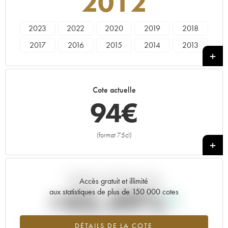
2012
2023
2022
2020
2019
2018
2017
2016
2015
2014
2013
2012
2011
2010
2009
2007
2006
2005
2004
Cote actuelle
94
€
(format 75cl)
+
Tendance actuelle de la cote
Accès gratuit et illimité
+45.49%
aux statistiques de plus de 150 000 cotes
Tendance à la hausse du millésime 2012 en 2026 par rapport à
DÉTAILS DE LA COTE