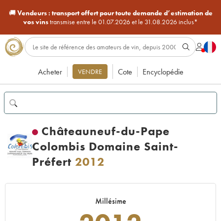
🚚
Vendeurs :
transport offert pour toute demande d’estimation de
vos vins
transmise entre le 01.07.2026 et le 31.08.2026 inclus*
Acheter
Cote
Encyclopédie
VENDRE
Châteauneuf-du-Pape
Colombis Domaine Saint-
Préfert
2012
Millésime