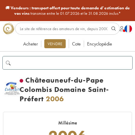
🚚
Vendeurs :
transport offert pour toute demande d’estimation de
vos vins
transmise entre le 01.07.2026 et le 31.08.2026 inclus*
Acheter
Cote
Encyclopédie
VENDRE
Châteauneuf-du-Pape
Colombis Domaine Saint-
Préfert
2006
Millésime