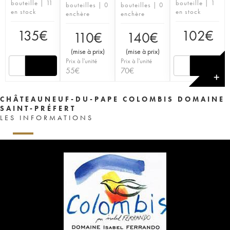
bouteille | 11
bouteille | 1
bouteilles | 0
bouteilles | 0
en stock
en stock
enchère
enchère
135
€
102
€
110
€
140
€
(
mise à prix
)
(
mise à prix
)
Prix à l'unité
Prix à l'unité
55
€
70
€
✕
CHÂTEAUNEUF-DU-PAPE COLOMBIS DOMAINE
SAINT-PRÉFERT
LES INFORMATIONS