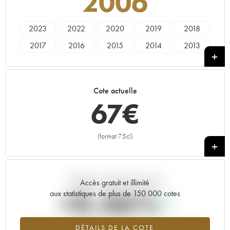
2006
2023
2022
2020
2019
2018
2017
2016
2015
2014
2013
2012
2011
2010
2009
2007
2006
2005
2004
Cote actuelle
67
€
(format 75cl)
+
Tendance actuelle de la cote
Accès gratuit et illimité
+0.46%
aux statistiques de plus de 150 000 cotes
Tendance à la hausse du millésime 2006 en 2026 par rapport à
DÉTAILS DE LA COTE