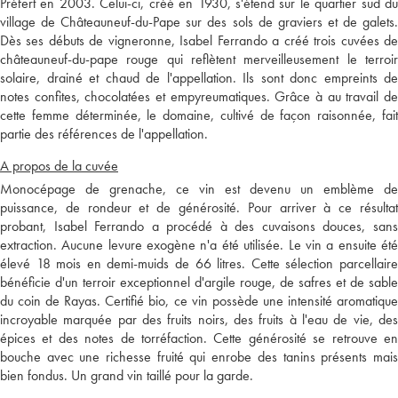
Préfert en 2003. Celui-ci, créé en 1930, s'étend sur le quartier sud du
village de Châteauneuf-du-Pape sur des sols de graviers et de galets.
Dès ses débuts de vigneronne, Isabel Ferrando a créé trois cuvées de
châteauneuf-du-pape rouge qui reflètent merveilleusement le terroir
solaire, drainé et chaud de l'appellation. Ils sont donc empreints de
notes confites, chocolatées et empyreumatiques. Grâce à au travail de
cette femme déterminée, le domaine, cultivé de façon raisonnée, fait
partie des références de l'appellation.
A propos de la cuvée
Monocépage de grenache, ce vin est devenu un emblème de
puissance, de rondeur et de générosité. Pour arriver à ce résultat
probant, Isabel Ferrando a procédé à des cuvaisons douces, sans
extraction. Aucune levure exogène n'a été utilisée. Le vin a ensuite été
élevé 18 mois en demi-muids de 66 litres. Cette sélection parcellaire
bénéficie d'un terroir exceptionnel d'argile rouge, de safres et de sable
du coin de Rayas. Certifié bio, ce vin possède une intensité aromatique
incroyable marquée par des fruits noirs, des fruits à l'eau de vie, des
épices et des notes de torréfaction. Cette générosité se retrouve en
bouche avec une richesse fruité qui enrobe des tanins présents mais
bien fondus. Un grand vin taillé pour la garde.