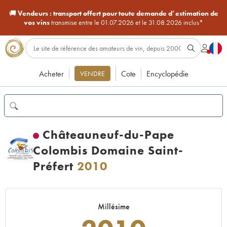
🚚
Vendeurs :
transport offert pour toute demande d’estimation de
vos vins
transmise entre le 01.07.2026 et le 31.08.2026 inclus*
Acheter
Cote
Encyclopédie
VENDRE
Châteauneuf-du-Pape
Colombis Domaine Saint-
Préfert
2010
Millésime