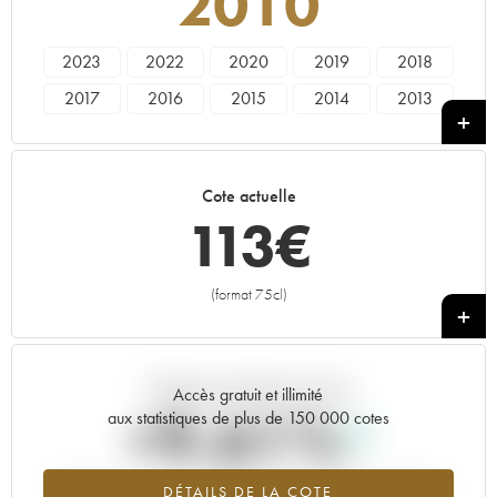
2010
2023
2022
2020
2019
2018
2017
2016
2015
2014
2013
2012
2011
2010
2009
2007
2006
2005
2004
Cote actuelle
113
€
(format 75cl)
+
Tendance actuelle de la cote
Accès gratuit et illimité
+9.61%
aux statistiques de plus de 150 000 cotes
Tendance à la hausse du millésime 2010 en 2026 par rapport à
DÉTAILS DE LA COTE