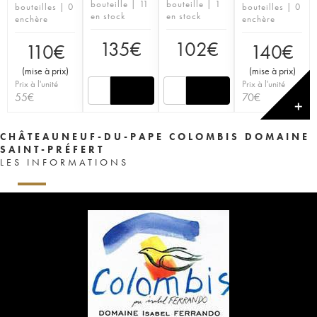
bouteille | 11
bouteille | 1
bouteilles | 0
bouteilles | 0
en stock
en stock
enchère
enchère
135
€
102
€
110
€
140
€
(
mise à prix
)
(
mise à prix
)
Prix à l'unité
Prix à l'unité
55
€
70
€
✕
CHÂTEAUNEUF-DU-PAPE COLOMBIS DOMAINE
SAINT-PRÉFERT
LES INFORMATIONS