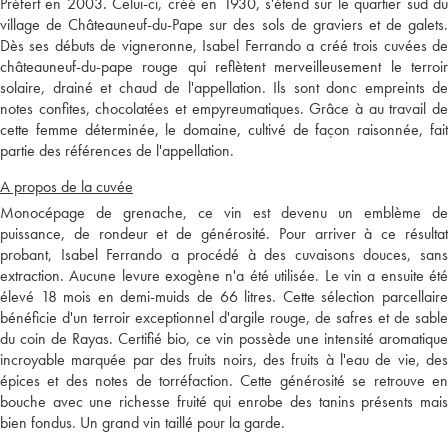
Préfert en 2003. Celui-ci, créé en 1930, s'étend sur le quartier sud du
village de Châteauneuf-du-Pape sur des sols de graviers et de galets.
Dès ses débuts de vigneronne, Isabel Ferrando a créé trois cuvées de
châteauneuf-du-pape rouge qui reflètent merveilleusement le terroir
solaire, drainé et chaud de l'appellation. Ils sont donc empreints de
notes confites, chocolatées et empyreumatiques. Grâce à au travail de
cette femme déterminée, le domaine, cultivé de façon raisonnée, fait
partie des références de l'appellation.
A propos de la cuvée
Monocépage de grenache, ce vin est devenu un emblème de
puissance, de rondeur et de générosité. Pour arriver à ce résultat
probant, Isabel Ferrando a procédé à des cuvaisons douces, sans
extraction. Aucune levure exogène n'a été utilisée. Le vin a ensuite été
élevé 18 mois en demi-muids de 66 litres. Cette sélection parcellaire
bénéficie d'un terroir exceptionnel d'argile rouge, de safres et de sable
du coin de Rayas. Certifié bio, ce vin possède une intensité aromatique
incroyable marquée par des fruits noirs, des fruits à l'eau de vie, des
épices et des notes de torréfaction. Cette générosité se retrouve en
bouche avec une richesse fruité qui enrobe des tanins présents mais
bien fondus. Un grand vin taillé pour la garde.