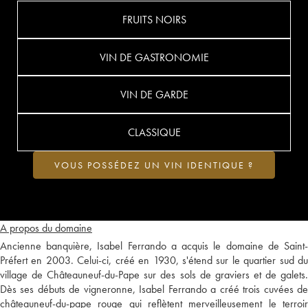
FRUITS NOIRS
VIN DE GASTRONOMIE
VIN DE GARDE
CLASSIQUE
VOUS POSSÉDEZ UN VIN IDENTIQUE ?
A propos du domaine
Ancienne banquière, Isabel Ferrando a acquis le domaine de Saint-
Préfert en 2003. Celui-ci, créé en 1930, s'étend sur le quartier sud du
village de Châteauneuf-du-Pape sur des sols de graviers et de galets.
Dès ses débuts de vigneronne, Isabel Ferrando a créé trois cuvées de
châteauneuf-du-pape rouge qui reflètent merveilleusement le terroir