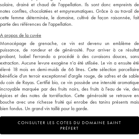
solaire, drainé et chaud de l'appellation. Ils sont donc empreints de
notes confites, chocolatées et empyreumatiques. Grâce à au travail de
cette femme déterminée, le domaine, cultivé de façon raisonnée, fait
partie des références de l'appellation.
A propos de la cuvée
Monocépage de grenache, ce vin est devenu un emblème de
puissance, de rondeur et de générosité. Pour arriver à ce résultat
probant, Isabel Ferrando a procédé à des cuvaisons douces, sans
extraction. Aucune levure exogène n'a été utilisée. Le vin a ensuite été
élevé 18 mois en demi-muids de 66 litres. Cette sélection parcellaire
bénéficie d'un terroir exceptionnel d'argile rouge, de safres et de sable
du coin de Rayas. Certifié bio, ce vin possède une intensité aromatique
incroyable marquée par des fruits noirs, des fruits à l'eau de vie, des
épices et des notes de torréfaction. Cette générosité se retrouve en
bouche avec une richesse fruité qui enrobe des tanins présents mais
bien fondus. Un grand vin taillé pour la garde.
CONSULTER LES COTES DU DOMAINE SAINT
PRÉFERT