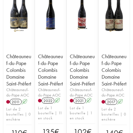
Châteauneu
Châteauneu
Châteauneu
Châteauneu
f-du-Pape
f-du-Pape
f-du-Pape
f-du-Pape
Colombis
Colombis
Colombis
Colombis
Domaine
Domaine
Domaine
Domaine
Saint-Préfert
Saint-Préfert
Saint-Préfert
Saint-Préfert
Châteauneuf-
Châteauneuf-
Châteauneuf-
Châteauneuf-
du-Pape AOC
du-Pape AOC
du-Pape AOC
du-Pape AOC
2022
A
2021
A
2011
A
2017
A
Lot de 1
Lot de 1
Lot de 2
Lot de 2
bouteille | 11
bouteille | 1
bouteilles | 0
bouteilles | 0
en stock
en stock
enchère
enchère
135
€
102
€