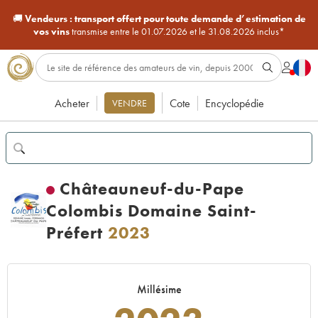
🚚
Vendeurs :
transport offert pour toute demande d’estimation de
vos vins
transmise entre le 01.07.2026 et le 31.08.2026 inclus*
Acheter
Cote
Encyclopédie
VENDRE
Châteauneuf-du-Pape
Colombis Domaine Saint-
Préfert
2023
Millésime