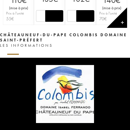
110
€
140
€
(
mise à prix
)
(
mise à prix
)
Prix à l'unité
Prix à l'unité
55
€
70
€
✕
CHÂTEAUNEUF-DU-PAPE COLOMBIS DOMAINE
SAINT-PRÉFERT
LES INFORMATIONS