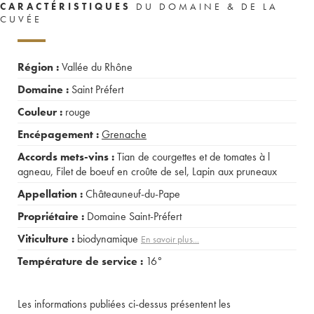
CARACTÉRISTIQUES
DU DOMAINE & DE LA
CUVÉE
Région :
Vallée du Rhône
Domaine :
Saint Préfert
Couleur :
rouge
Encépagement :
Grenache
Accords mets-vins :
Tian de courgettes et de tomates à l
agneau
,
Filet de boeuf en croûte de sel
,
Lapin aux pruneaux
Appellation :
Châteauneuf-du-Pape
Propriétaire :
Domaine Saint-Préfert
Viticulture :
biodynamique
En savoir plus...
Température de service :
16°
Les informations publiées ci-dessus présentent les