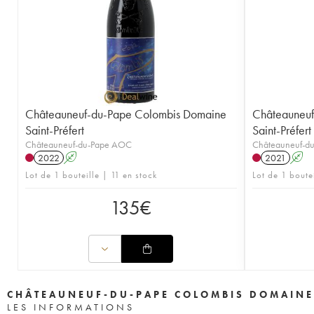
Châteauneuf-du-Pape Colombis Domaine
Châteauneuf
Saint-Préfert
Saint-Préfert
Châteauneuf-du-Pape AOC
Châteauneuf-d
2022
A
2021
A
Lot de 1 bouteille | 11 en stock
Lot de 1 boute
135
€
CHÂTEAUNEUF-DU-PAPE COLOMBIS DOMAINE
LES INFORMATIONS