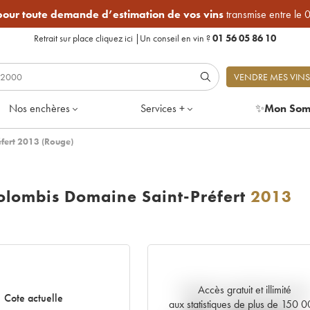
 pour toute demande d’estimation de vos vins
transmise entre le 
Retrait sur place
cliquez ici
|
Un conseil en vin ?
01 56 05 86 10
VENDRE MES VINS
Nos enchères
Services +
✨
Mon Som
fert 2013 (Rouge)
lombis Domaine Saint-Préfert
2013
Accès gratuit et illimité
Tendance actuelle de la cote
Cote actuelle
aux statistiques de plus de 150 