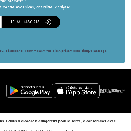
vant-première !
ventes exclusives, actualités, analyses...
JE M'INSCRIS
vous désabonner à tout moment via le lien présent dans chaque message.
E
ans. L'abus d'alcool est dangereux pour la santé, à consommer avec
 DE LA SANTÉ PUBLIQUE, ART.L.3342-1 et L.3353-3