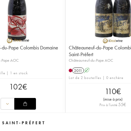
-du-Pape Colombis Domaine
Châteauneuf-du-Pape Colomb
Saint-Préfert
u-Pape AOC
Châteauneuf-du-Pape AOC
2011
A
ille | 1 en stock
Lot de 2 bouteilles | 0 enchère
102
€
110
€
(
mise à prix
)
55
€
Prix à l'unité
 SAINT-PRÉFERT