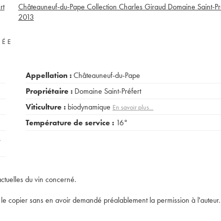
rt
Châteauneuf-du-Pape Collection Charles Giraud Domaine Saint-Pr
2013
VÉE
Appellation :
Châteauneuf-du-Pape
Propriétaire :
Domaine Saint-Préfert
Viticulture :
biodynamique
En savoir plus...
Température de service :
16°
,
actuelles du vin concerné.
t de le copier sans en avoir demandé préalablement la permission à l'auteur.