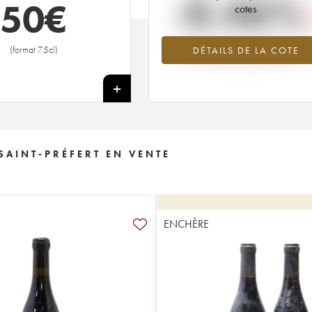
-0.46%
50
€
cotes
Tendance à la baisse du millésime 2
(format 75cl)
DÉTAILS DE LA COTE
en 2026 par rapport à 2025
+
AINT-PRÉFERT EN VENTE
ENCHÈRE