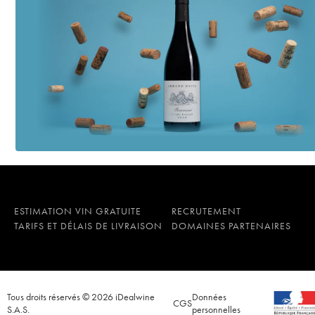
ESTIMATION VIN GRATUITE
RECRUTEMENT
TARIFS ET DÉLAIS DE LIVRAISON
DOMAINES PARTENAIRES
Tous droits réservés © 2026 iDealwine
Données
CGS
S.A.S.
personnelles