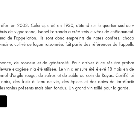
fert en 2003. Celui-ci, créé en 1930, s'étend sur le quartier sud du v
ébuts de vigneronne, Isabel Ferrando a créé trois cuvées de châteauneu
haud de l'appellation. Ils sont donc empreints de notes confites, choco
ine, cultivé de façon raisonnée, fait partie des références de l'appella
e, de rondeur et de générosité. Pour arriver à ce résultat probant
evure exogène n'a été utilisée. Le vin a ensuite été élevé 18 mois en d
ionnel d'argile rouge, de safres et de sable du coin de Rayas. Certifié bi
oirs, des fruits à l'eau de vie, des épices et des notes de torréfacti
es tanins présents mais bien fondus. Un grand vin taillé pour la garde.