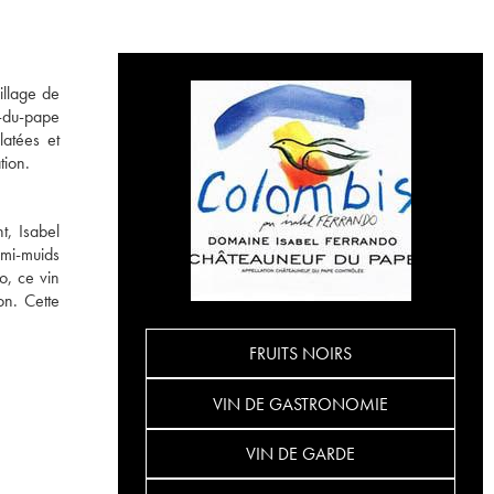
illage de
f-du-pape
latées et
tion.
, Isabel
emi-muids
o, ce vin
on. Cette
FRUITS NOIRS
VIN DE GASTRONOMIE
VIN DE GARDE