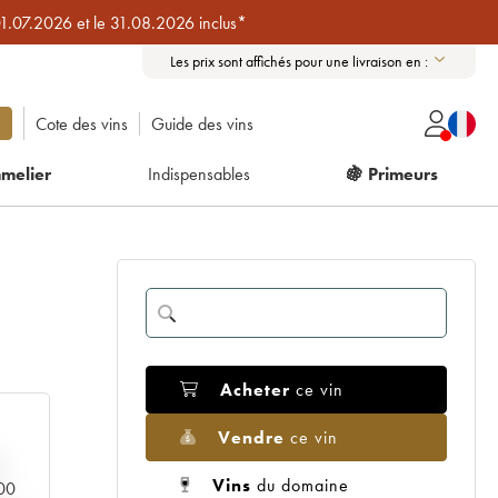
01.07.2026 et le 31.08.2026 inclus*
Les prix sont affichés pour une livraison en :
Cote des vins
Guide des vins
melier
Indispensables
🍇 Primeurs
Acheter
ce vin
Vendre
ce vin
Vins
du domaine
000