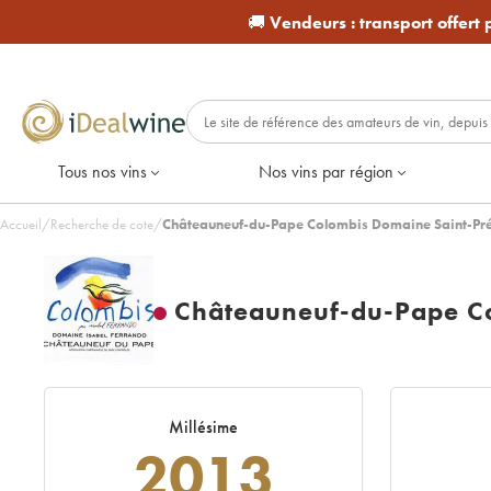
🚚
Vendeurs :
transport offert
Tous nos vins
Nos vins par région
Accueil
/
Recherche de cote
/
Châteauneuf-du-Pape Colombis Domaine Saint-Pré
Châteauneuf-du-Pape Co
Millésime
2013