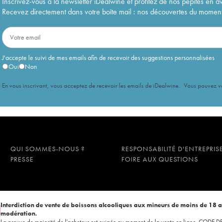
Inscrivez-vous à la newsletter iDealwine et profitez de nos pépites en a
Recevez directement dans votre boîte mail : nos découvertes du moment, 
J'accepte le suivi de mes emails afin de recevoir des suggestions personnalisées
Oui
Non
En vous inscrivant, vous acceptez de recevoir les emails de iDealwine. Vous pouvez 
QUI SOMMES-NOUS ?
RESPONSABILITÉ D'ENTREPRIS
PRESSE
FOIRE AUX QUESTIONS
Interdiction de vente de boissons alcooliques aux mineurs de moins de 18 
modération.
La preuve de majorité de l'acheteur est exigée au moment de la vente en ligne. CODE