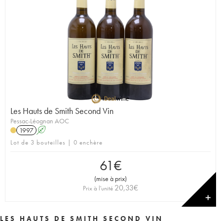
Les Hauts de Smith Second Vin
Pessac-Léognan AOC
1997
A
Lot de 3 bouteilles | 0 enchère
61
€
(
mise à prix
)
20,33
€
Prix à l'unité
✕
LES HAUTS DE SMITH SECOND VIN