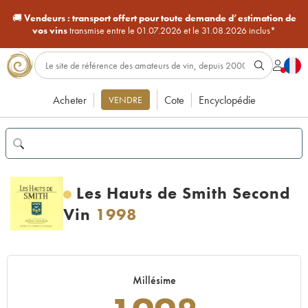
🚚
Vendeurs :
transport offert pour toute demande d’estimation de
vos vins
transmise entre le 01.07.2026 et le 31.08.2026 inclus*
Acheter
Cote
Encyclopédie
VENDRE
Les Hauts de Smith Second
Vin
1998
Millésime