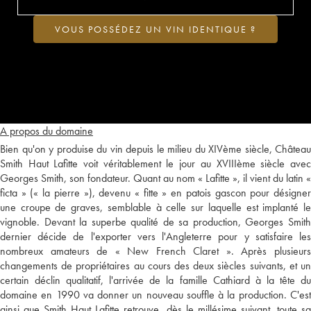
VOUS POSSÉDEZ UN VIN IDENTIQUE ?
A propos du domaine
Bien qu'on y produise du vin depuis le milieu du XIVème siècle, Château
Smith Haut Lafitte voit véritablement le jour au XVIIIème siècle avec
Georges Smith, son fondateur. Quant au nom « Lafitte », il vient du latin «
ficta » (« la pierre »), devenu « fitte » en patois gascon pour désigner
une croupe de graves, semblable à celle sur laquelle est implanté le
vignoble. Devant la superbe qualité de sa production, Georges Smith
dernier décide de l'exporter vers l'Angleterre pour y satisfaire les
nombreux amateurs de « New French Claret ». Après plusieurs
changements de propriétaires au cours des deux siècles suivants, et un
certain déclin qualitatif, l'arrivée de la famille Cathiard à la tête du
domaine en 1990 va donner un nouveau souffle à la production. C'est
ainsi que Smith Haut Lafitte retrouve, dès le millésime suivant, toute sa