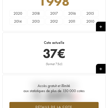
1998
2020
2018
2017
2016
2015
2014
2013
2012
2011
2010
2009
2008
2007
2006
2004
2003
2002
2001
1999
1998
Cote actuelle
1997
1995
37
€
(format 75cl)
+
Tendance actuelle de la cote
Accès gratuit et illimité
-1.34%
aux statistiques de plus de 150 000 cotes
Tendance à la baisse du millésime 1998 en 2026 par rapport à
DÉTAILS DE LA COTE