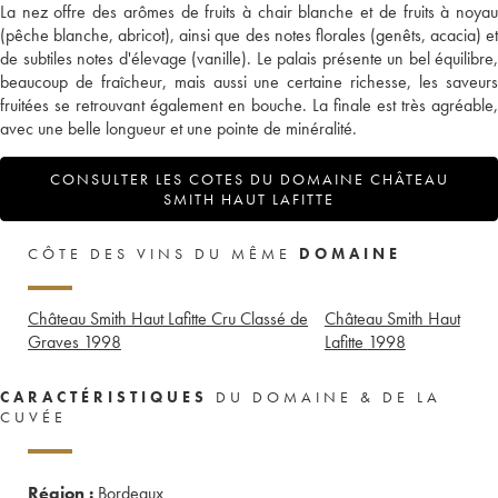
La nez offre des arômes de fruits à chair blanche et de fruits à noyau
(pêche blanche, abricot), ainsi que des notes florales (genêts, acacia) et
de subtiles notes d'élevage (vanille). Le palais présente un bel équilibre,
beaucoup de fraîcheur, mais aussi une certaine richesse, les saveurs
fruitées se retrouvant également en bouche. La finale est très agréable,
avec une belle longueur et une pointe de minéralité.
CONSULTER LES COTES DU DOMAINE CHÂTEAU
SMITH HAUT LAFITTE
CÔTE DES VINS DU MÊME
DOMAINE
Château Smith Haut Lafitte Cru Classé de
Château Smith Haut
Graves
1998
Lafitte
1998
CARACTÉRISTIQUES
DU DOMAINE & DE LA
CUVÉE
Région :
Bordeaux