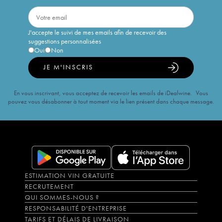
J'accepte le suivi de mes emails afin de recevoir des
suggestions personnalisées
Oui
Non
JE M'INSCRIS
En vous inscrivant, vous acceptez de recevoir les emails de iDealwine. Vous
pouvez vous désabonner à tout moment via le lien présent dans chaque message.
ESTIMATION VIN GRATUITE
RECRUTEMENT
QUI SOMMES-NOUS ?
RESPONSABILITÉ D'ENTREPRISE
TARIFS ET DÉLAIS DE LIVRAISON