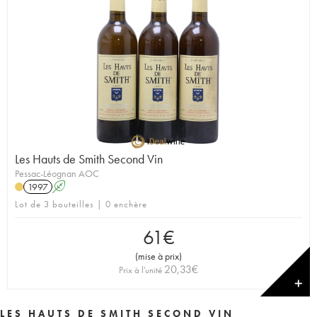
Les Hauts de Smith Second Vin
Pessac-Léognan AOC
1997
A
Lot de 3 bouteilles | 0 enchère
61
€
(
mise à prix
)
20,33
€
Prix à l'unité
✕
LES HAUTS DE SMITH SECOND VIN