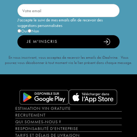
J'accepte le suivi de mes emails afin de recevoir des
suggestions personnalisées
Oui
Non
JE M'INSCRIS
En vous inscrivant, vous acceptez de recevoir les emails de iDealwine. Vous
pouvez vous désabonner à tout moment via le lien présent dans chaque message.
ESTIMATION VIN GRATUITE
RECRUTEMENT
QUI SOMMES-NOUS ?
RESPONSABILITÉ D'ENTREPRISE
TARIFS ET DÉLAIS DE LIVRAISON