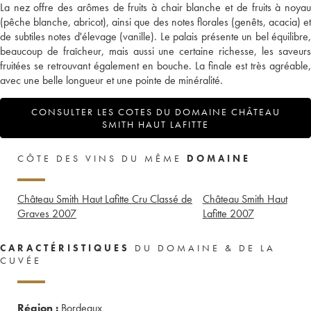
La nez offre des arômes de fruits à chair blanche et de fruits à noyau
(pêche blanche, abricot), ainsi que des notes florales (genêts, acacia) et
de subtiles notes d'élevage (vanille). Le palais présente un bel équilibre,
beaucoup de fraîcheur, mais aussi une certaine richesse, les saveurs
fruitées se retrouvant également en bouche. La finale est très agréable,
avec une belle longueur et une pointe de minéralité.
CONSULTER LES COTES DU DOMAINE CHÂTEAU
SMITH HAUT LAFITTE
CÔTE DES VINS DU MÊME
DOMAINE
Château Smith Haut Lafitte Cru Classé de
Château Smith Haut
Graves
2007
Lafitte
2007
CARACTÉRISTIQUES
DU DOMAINE & DE LA
CUVÉE
Région :
Bordeaux