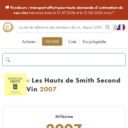
🚚
Vendeurs :
transport offert pour toute demande d’estimation de
vos vins
transmise entre le 01.07.2026 et le 31.08.2026 inclus*
Acheter
Cote
Encyclopédie
VENDRE
Les Hauts de Smith Second
Vin
2007
Millésime