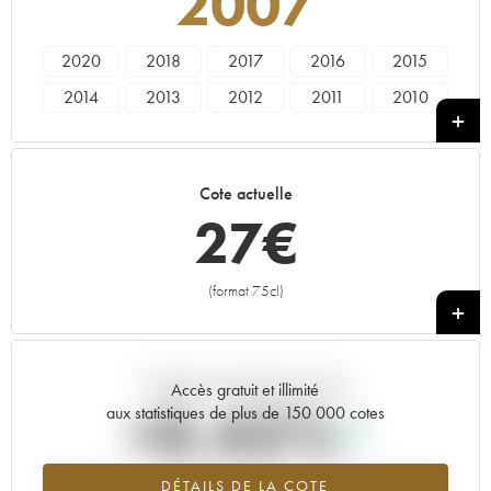
2007
2020
2018
2017
2016
2015
2014
2013
2012
2011
2010
2009
2008
2007
2006
2004
2003
2002
2001
1999
1998
Cote actuelle
1997
1995
27
€
(format 75cl)
+
Tendance actuelle de la cote
Accès gratuit et illimité
+0.45%
aux statistiques de plus de 150 000 cotes
Tendance à la hausse du millésime 2007 en 2026 par rapport à
DÉTAILS DE LA COTE