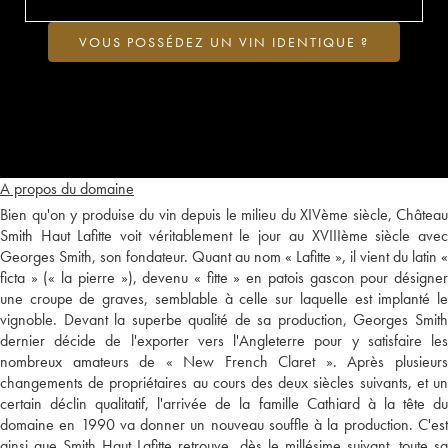
VOUS POSSÉDEZ UN VIN IDENTIQUE ?
A propos du domaine
Bien qu'on y produise du vin depuis le milieu du XIVème siècle, Château
Smith Haut Lafitte voit véritablement le jour au XVIIIème siècle avec
Georges Smith, son fondateur. Quant au nom « Lafitte », il vient du latin «
ficta » (« la pierre »), devenu « fitte » en patois gascon pour désigner
une croupe de graves, semblable à celle sur laquelle est implanté le
vignoble. Devant la superbe qualité de sa production, Georges Smith
dernier décide de l'exporter vers l'Angleterre pour y satisfaire les
nombreux amateurs de « New French Claret ». Après plusieurs
changements de propriétaires au cours des deux siècles suivants, et un
certain déclin qualitatif, l'arrivée de la famille Cathiard à la tête du
domaine en 1990 va donner un nouveau souffle à la production. C'est
ainsi que Smith Haut Lafitte retrouve, dès le millésime suivant, toute sa