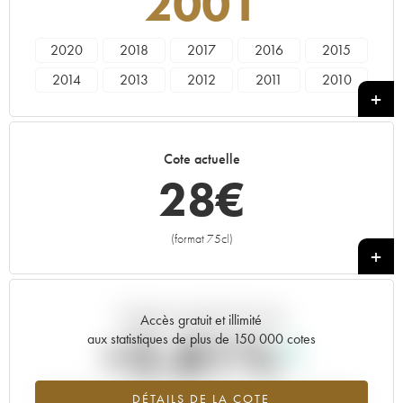
2001
2020
2018
2017
2016
2015
2014
2013
2012
2011
2010
2009
2008
2007
2006
2004
2003
2002
2001
1999
1998
Cote actuelle
1997
1995
28
€
(format 75cl)
+
Tendance actuelle de la cote
Accès gratuit et illimité
+2.81%
aux statistiques de plus de 150 000 cotes
Tendance à la hausse du millésime 2001 en 2026 par rapport à
DÉTAILS DE LA COTE