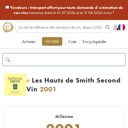
🚚
Vendeurs :
transport offert pour toute demande d’estimation de
vos vins
transmise entre le 01.07.2026 et le 31.08.2026 inclus*
Acheter
Cote
Encyclopédie
VENDRE
Les Hauts de Smith Second
Vin
2001
Millésime