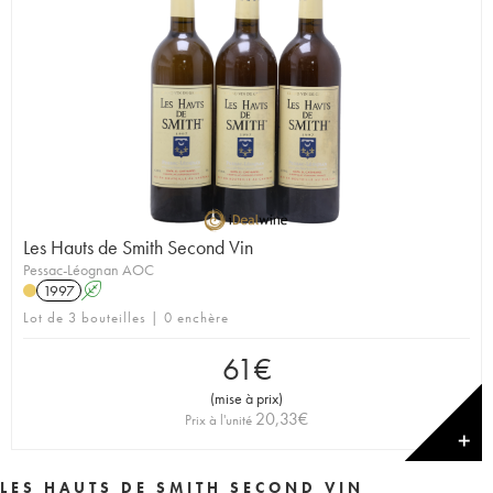
Les Hauts de Smith Second Vin
Pessac-Léognan AOC
1997
A
Lot de 3 bouteilles | 0 enchère
61
€
(
mise à prix
)
20,33
€
Prix à l'unité
✕
LES HAUTS DE SMITH SECOND VIN