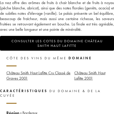
La nez offre des arômes de fruits à chair blanche et de fruits à noyau
(pêche blanche, abricot), ainsi que des notes florales (genêts, acacia) et
de subtiles notes d'élevage (vanille). Le palais présente un bel équilibre,
beaucoup de fraîcheur, mais aussi une certaine richesse, les saveurs
fruitées se retrouvant également en bouche. La finale est très agréable,
avec une belle longueur et une pointe de minéralité.
CONSULTER LES COTES DU DOMAINE CHÂTEAU
SMITH HAUT LAFITTE
CÔTE DES VINS DU MÊME
DOMAINE
Château Smith Haut Lafitte Cru Classé de
Château Smith Haut
Graves
2001
Lafitte
2001
CARACTÉRISTIQUES
DU DOMAINE & DE LA
CUVÉE
Région :
Bordeaux