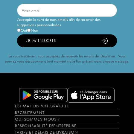
J'accepte le suivi de mes emails afin de recevoir des
suggestions personnalisées
Oui
Non
JE M'INSCRIS
En vous inscrivant, vous acceptez de recevoir les emails de iDealwine. Vous
pouvez vous désabonner à tout moment via le lien présent dans chaque message.
ESTIMATION VIN GRATUITE
RECRUTEMENT
QUI SOMMES-NOUS ?
RESPONSABILITÉ D'ENTREPRISE
TARIFS ET DÉLAIS DE LIVRAISON