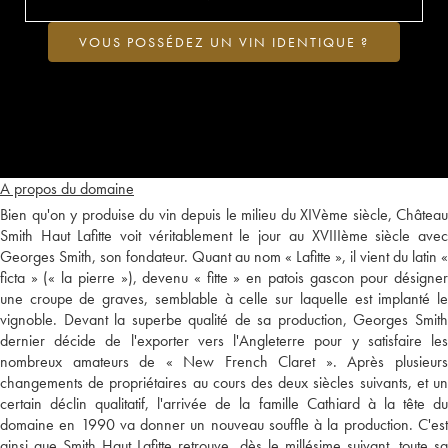
VOUS POSSÉDEZ UN VIN IDENTIQUE ?
A propos du domaine
Bien qu'on y produise du vin depuis le milieu du XIVème siècle, Château
Smith Haut Lafitte voit véritablement le jour au XVIIIème siècle avec
Georges Smith, son fondateur. Quant au nom « Lafitte », il vient du latin «
ficta » (« la pierre »), devenu « fitte » en patois gascon pour désigner
une croupe de graves, semblable à celle sur laquelle est implanté le
vignoble. Devant la superbe qualité de sa production, Georges Smith
dernier décide de l'exporter vers l'Angleterre pour y satisfaire les
nombreux amateurs de « New French Claret ». Après plusieurs
changements de propriétaires au cours des deux siècles suivants, et un
certain déclin qualitatif, l'arrivée de la famille Cathiard à la tête du
domaine en 1990 va donner un nouveau souffle à la production. C'est
ainsi que Smith Haut Lafitte retrouve, dès le millésime suivant, toute sa