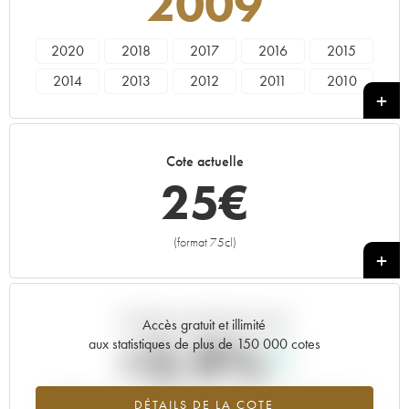
2009
2020
2018
2017
2016
2015
2014
2013
2012
2011
2010
2009
2008
2007
2006
2004
2003
2002
2001
1999
1998
Cote actuelle
1997
1995
25
€
(format 75cl)
+
Tendance actuelle de la cote
Accès gratuit et illimité
+2.9%
aux statistiques de plus de 150 000 cotes
Tendance à la hausse du millésime 2009 en 2026 par rapport à
DÉTAILS DE LA COTE