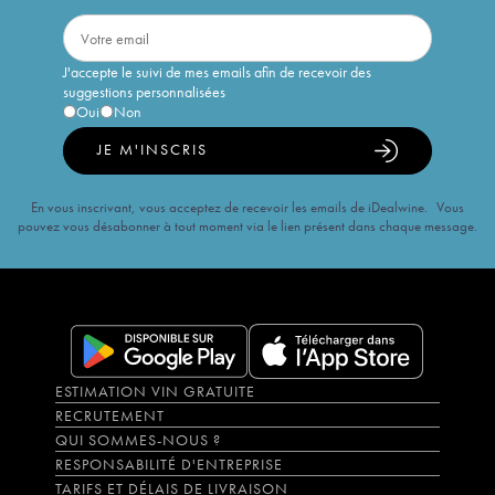
J'accepte le suivi de mes emails afin de recevoir des
suggestions personnalisées
Oui
Non
JE M'INSCRIS
En vous inscrivant, vous acceptez de recevoir les emails de iDealwine. Vous
pouvez vous désabonner à tout moment via le lien présent dans chaque message.
ESTIMATION VIN GRATUITE
RECRUTEMENT
QUI SOMMES-NOUS ?
RESPONSABILITÉ D'ENTREPRISE
TARIFS ET DÉLAIS DE LIVRAISON