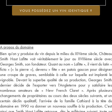
VOUS POSSÉDEZ UN VIN IDENTIQUE ?
A propos du domaine
Bien qu'on y produise du vin depuis le milieu du XIVème siècle, Château
Smith Haut Lafitte voit véritablement le jour au XVIIIème siècle avec
Georges Smith, son fondateur. Quant au nom « Lafitte », il vient du latin «
ficta » (« la pierre »), devenu « fitte » en patois gascon pour désigner
une croupe de graves, semblable à celle sur laquelle est implanté le
vignoble. Devant la superbe qualité de sa production, Georges Smith
dernier décide de l'exporter vers l'Angleterre pour y satisfaire les
nombreux amateurs de « New French Claret ». Après plusieurs
changements de propriétaires au cours des deux siècles suivants, et un
certain déclin qualitatif, l'arrivée de la famille Cathiard à la tête du
domaine en 1990 va donner un nouveau souffle à la production. C'est
ainsi que Smith Haut Lafitte retrouve, dès le millésime suivant, toute sa