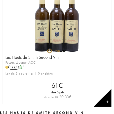
Les Hauts de Smith Second Vin
Pessac-Léognan AOC
1997
A
Lot de 3 bouteilles | 0 enchère
61
€
(
mise à prix
)
20,33
€
Prix à l'unité
✕
LES HAUTS DE SMITH SECOND VIN