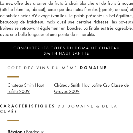
La nez offre des arômes de fruits à chair blanche et de fruits à noyau
(pêche blanche, abricot), ainsi que des notes florales (genêts, acacia) et
de subtiles notes d'élevage (vanille). Le palais présente un bel équilibre,
beaucoup de fraîcheur, mais aussi une certaine richesse, les saveurs
fruitées se retrouvant également en bouche. La finale est très agréable,
avec une belle longueur et une pointe de minéralité.
CONSULTER LES COTES DU DOMAINE CHÂTEAU
SMITH HAUT LAFITTE
CÔTE DES VINS DU MÊME
DOMAINE
Château Smith Haut
Château Smith Haut Lafitte Cru Classé de
Lafitte
2009
Graves
2009
CARACTÉRISTIQUES
DU DOMAINE & DE LA
CUVÉE
Région :
Bordeaux