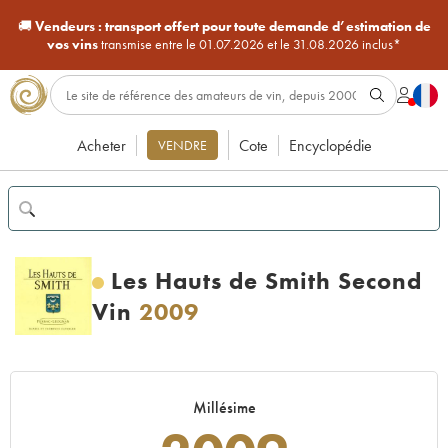
🚚
Vendeurs :
transport offert pour toute demande d’estimation de
vos vins
transmise entre le 01.07.2026 et le 31.08.2026 inclus*
Acheter
Cote
Encyclopédie
VENDRE
Les Hauts de Smith Second
Vin
2009
Millésime