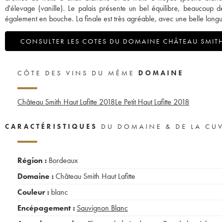
d'élevage (vanille). Le palais présente un bel équilibre, beaucoup de
également en bouche. La finale est très agréable, avec une belle longu
CONSULTER LES COTES DU DOMAINE CHÂTEAU SMITH
CÔTE DES VINS DU MÊME
DOMAINE
Château Smith Haut Lafitte
2018
Le Petit Haut Lafitte
2018
CARACTÉRISTIQUES
DU DOMAINE & DE LA CU
Région :
Bordeaux
Domaine :
Château Smith Haut Lafitte
Couleur :
blanc
Encépagement :
Sauvignon Blanc