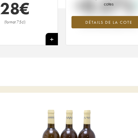
+0.57%
28
€
cotes
Tendance à la hausse du millésime
(format 75cl)
DÉTAILS DE LA COTE
2018 en 2026 par rapport à 2025
+