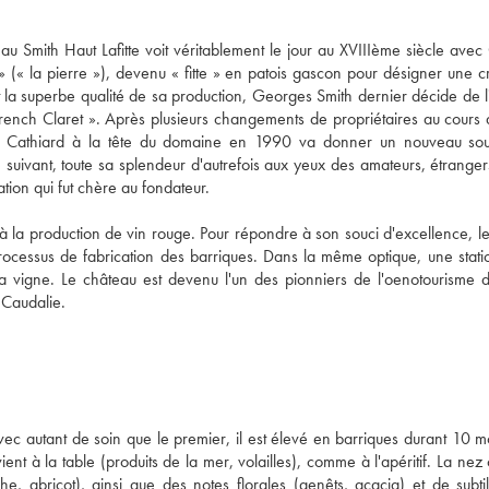
au Smith Haut Lafitte voit véritablement le jour au XVIIIème siècle ave
ta » (« la pierre »), devenu « fitte » en patois gascon pour désigner une 
t la superbe qualité de sa production, Georges Smith dernier décide de l
rench Claret ». Après plusieurs changements de propriétaires au cours
amille Cathiard à la tête du domaine en 1990 va donner un nouveau sou
me suivant, toute sa splendeur d'autrefois aux yeux des amateurs, étranger
ation qui fut chère au fondateur.
à la production de vin rouge. Pour répondre à son souci d'excellence, l
e processus de fabrication des barriques. Dans la même optique, une stat
a vigne. Le château est devenu l'un des pionniers de l'oenotourisme 
 Caudalie.
vec autant de soin que le premier, il est élevé en barriques durant 10 mo
t à la table (produits de la mer, volailles), comme à l'apéritif. La nez 
, abricot), ainsi que des notes florales (genêts, acacia) et de subti