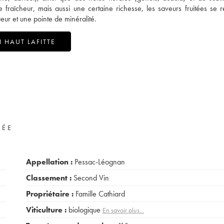
 fraîcheur, mais aussi une certaine richesse, les saveurs fruitées se r
eur et une pointe de minéralité.
 HAUT LAFITTE
VÉE
Appellation :
Pessac-Léognan
Classement :
Second Vin
Propriétaire :
Famille Cathiard
Viticulture :
biologique
En savoir plus...