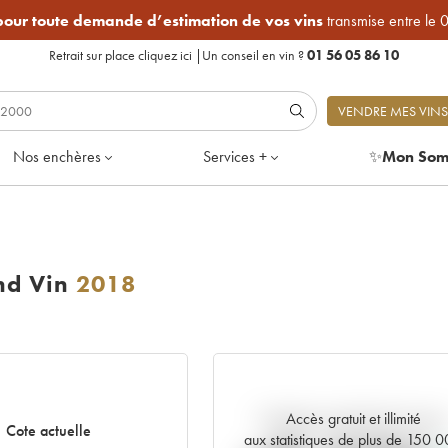
 pour toute demande d’estimation de vos vins
transmise entre le 
Retrait sur place
cliquez ici
|
Un conseil en vin ?
01 56 05 86 10
VENDRE MES VINS
Nos enchères
Services +
✨
Mon Som
nd Vin
2018
Accès gratuit et illimité
Tendance actuelle de la cote
Cote actuelle
aux statistiques de plus de 150 