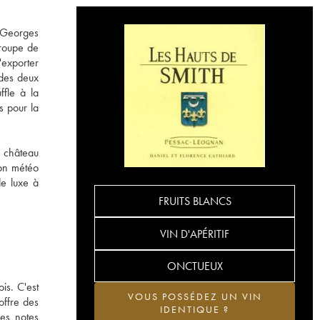
c Georges
croupe de
'exporter
 des deux
ffle à la
s pour la
e château
ion météo
de luxe à
FRUITS BLANCS
VIN D'APÉRITIF
ONCTUEUX
is. C'est
VOUS POSSÉDEZ UN VIN
offre des
IDENTIQUE ?
les notes