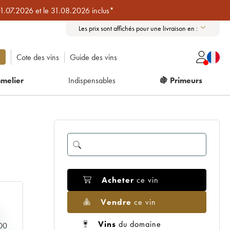
01.07.2026 et le 31.08.2026 inclus*
Les prix sont affichés pour une livraison en :
Cote des vins
Guide des vins
melier
Indispensables
🍇 Primeurs
Acheter
ce vin
Vendre
ce vin
Vins
du domaine
000