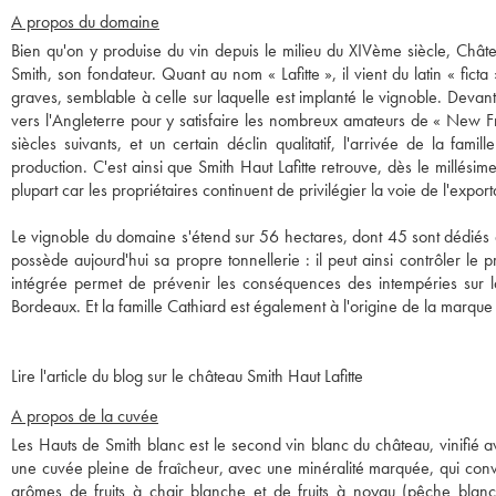
A propos du domaine
Bien qu'on y produise du vin depuis le milieu du XIVème siècle, Châte
Smith, son fondateur. Quant au nom « Lafitte », il vient du latin « fic
graves, semblable à celle sur laquelle est implanté le vignoble. Devan
vers l'Angleterre pour y satisfaire les nombreux amateurs de « New F
siècles suivants, et un certain déclin qualitatif, l'arrivée de la f
production. C'est ainsi que Smith Haut Lafitte retrouve, dès le millési
plupart car les propriétaires continuent de privilégier la voie de l'export
Le vignoble du domaine s'étend sur 56 hectares, dont 45 sont dédiés 
possède aujourd'hui sa propre tonnellerie : il peut ainsi contrôler l
intégrée permet de prévenir les conséquences des intempéries sur l
Bordeaux. Et la famille Cathiard est également à l'origine de la marque
Lire l'article du blog sur le château Smith Haut Lafitte
A propos de la cuvée
Les Hauts de Smith blanc est le second vin blanc du château, vinifié a
une cuvée pleine de fraîcheur, avec une minéralité marquée, qui convien
arômes de fruits à chair blanche et de fruits à noyau (pêche blanche