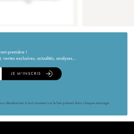
vant-première !
ventes exclusives, actualités, analyses...
JE M'INSCRIS
vous désabonner à tout moment via le lien présent dans chaque message.