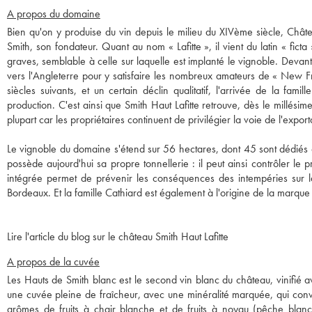
A propos du domaine
Bien qu'on y produise du vin depuis le milieu du XIVème siècle, Châte
Smith, son fondateur. Quant au nom « Lafitte », il vient du latin « fic
graves, semblable à celle sur laquelle est implanté le vignoble. Devan
vers l'Angleterre pour y satisfaire les nombreux amateurs de « New F
siècles suivants, et un certain déclin qualitatif, l'arrivée de la f
production. C'est ainsi que Smith Haut Lafitte retrouve, dès le millési
plupart car les propriétaires continuent de privilégier la voie de l'export
Le vignoble du domaine s'étend sur 56 hectares, dont 45 sont dédiés 
possède aujourd'hui sa propre tonnellerie : il peut ainsi contrôler l
intégrée permet de prévenir les conséquences des intempéries sur l
Bordeaux. Et la famille Cathiard est également à l'origine de la marque
Lire l'article du blog sur le château Smith Haut Lafitte
A propos de la cuvée
Les Hauts de Smith blanc est le second vin blanc du château, vinifié a
une cuvée pleine de fraîcheur, avec une minéralité marquée, qui convien
arômes de fruits à chair blanche et de fruits à noyau (pêche blanche