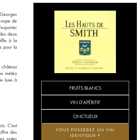
c Georges
croupe de
'exporter
 des deux
ffle à la
s pour la
e château
ion météo
de luxe à
FRUITS BLANCS
VIN D'APÉRITIF
ONCTUEUX
is. C'est
VOUS POSSÉDEZ UN VIN
offre des
IDENTIQUE ?
les notes