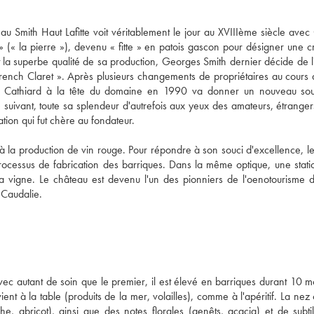
au Smith Haut Lafitte voit véritablement le jour au XVIIIème siècle ave
ta » (« la pierre »), devenu « fitte » en patois gascon pour désigner une 
t la superbe qualité de sa production, Georges Smith dernier décide de l
rench Claret ». Après plusieurs changements de propriétaires au cours
amille Cathiard à la tête du domaine en 1990 va donner un nouveau sou
me suivant, toute sa splendeur d'autrefois aux yeux des amateurs, étranger
ation qui fut chère au fondateur.
à la production de vin rouge. Pour répondre à son souci d'excellence, l
e processus de fabrication des barriques. Dans la même optique, une stat
a vigne. Le château est devenu l'un des pionniers de l'oenotourisme 
 Caudalie.
vec autant de soin que le premier, il est élevé en barriques durant 10 mo
t à la table (produits de la mer, volailles), comme à l'apéritif. La nez 
, abricot), ainsi que des notes florales (genêts, acacia) et de subti