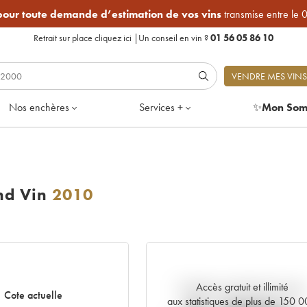
 pour toute demande d’estimation de vos vins
transmise entre le 
Retrait sur place
cliquez ici
|
Un conseil en vin ?
01 56 05 86 10
VENDRE MES VINS
Nos enchères
Services +
✨
Mon Som
nd Vin
2010
Accès gratuit et illimité
Tendance actuelle de la cote
Cote actuelle
aux statistiques de plus de 150 