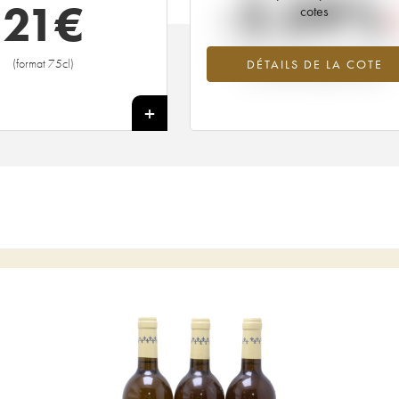
-2.09%
21
€
cotes
Tendance à la baisse du millésime 2
(format 75cl)
DÉTAILS DE LA COTE
en 2026 par rapport à 2025
+