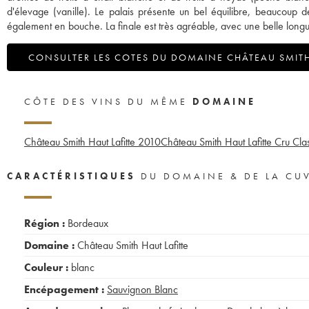
d'élevage (vanille). Le palais présente un bel équilibre, beaucoup de
également en bouche. La finale est très agréable, avec une belle longu
CONSULTER LES COTES DU DOMAINE CHÂTEAU SMITH
CÔTE DES VINS DU MÊME
DOMAINE
Château Smith Haut Lafitte
2010
Château Smith Haut Lafitte Cru Cl
CARACTÉRISTIQUES
DU DOMAINE & DE LA CU
Région :
Bordeaux
Domaine :
Château Smith Haut Lafitte
Couleur :
blanc
Encépagement :
Sauvignon Blanc