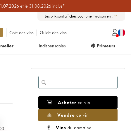
01.07.2026 et le 31.08.2026 inclus*
Les prix sont affichés pour une livraison en :
Cote des vins
Guide des vins
melier
Indispensables
🍇 Primeurs
Acheter
ce vin
Vendre
ce vin
Vins
du domaine
000