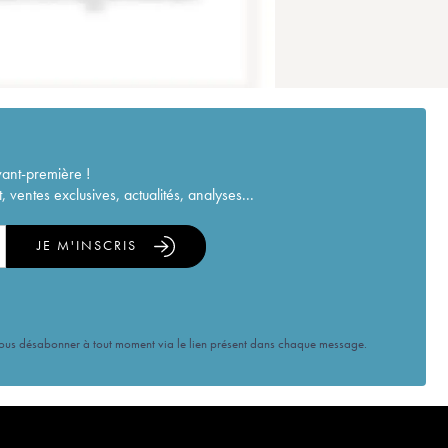
vant-première !
ventes exclusives, actualités, analyses...
JE M'INSCRIS
vous désabonner à tout moment via le lien présent dans chaque message.