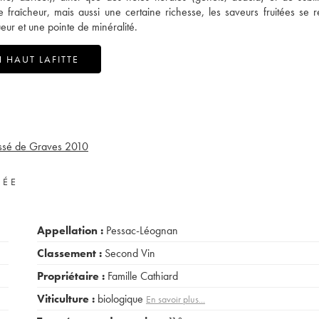
 fraîcheur, mais aussi une certaine richesse, les saveurs fruitées se r
eur et une pointe de minéralité.
 HAUT LAFITTE
assé de Graves
2010
VÉE
Appellation :
Pessac-Léognan
Classement :
Second Vin
Propriétaire :
Famille Cathiard
Viticulture :
biologique
En savoir plus...