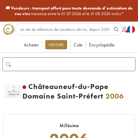
🚚
Vendeurs :
transport offert pour toute demande d’estimation de
vos vins
transmise entre le 01.07.2026 et le 31.08.2026 inclus*
Acheter
Cote
Encyclopédie
VENDRE
Châteauneuf-du-Pape
Domaine Saint-Préfert
2006
Millésime