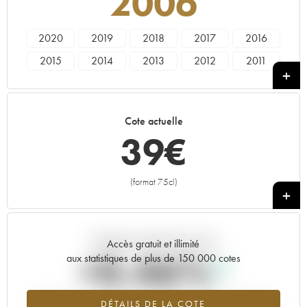
2006
2020
2019
2018
2017
2016
2015
2014
2013
2012
2011
2010
2009
2008
2007
2006
2005
2003
2001
1998
1997
Cote actuelle
1995
1992
1988
1987
1986
39
€
1985
1983
1979
1978
1964
1962
(format 75cl)
+
Tendance actuelle de la cote
Accès gratuit et illimité
+0.46%
aux statistiques de plus de 150 000 cotes
Tendance à la hausse du millésime 2006 en 2026 par rapport à
DÉTAILS DE LA COTE