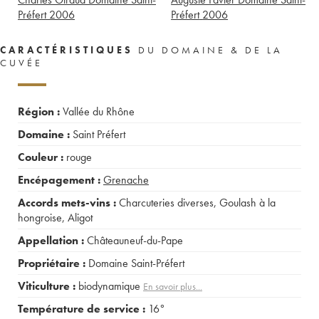
Préfert
2006
Préfert
2006
CARACTÉRISTIQUES
DU DOMAINE & DE LA
CUVÉE
Région :
Vallée du Rhône
Domaine :
Saint Préfert
Couleur :
rouge
Encépagement :
Grenache
Accords mets-vins :
Charcuteries diverses
,
Goulash à la
hongroise
,
Aligot
Appellation :
Châteauneuf-du-Pape
Propriétaire :
Domaine Saint-Préfert
Viticulture :
biodynamique
En savoir plus...
Température de service :
16°