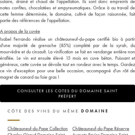
solaire, drainé et chaud de l'appellation. Ils sont donc empreints de
notes confites, chocolatées et empyreumatiques. Grâce à au travail de
cette femme déterminée, le domaine, cultivé de façon raisonnée, fait
partie des références de l'appellation.
A propos de la cuvée
Isabel Ferrando réalise un châteauneuf-du-pape certifié bio à partir
d'une majorité de grenache (85%) complété par de la syrah, du
mourvèdre et du cinsault. La vinification se fait en vendange entière non
éraflée. Le vin est ensuite élevé 15 mois en cuve béton. Puissant et
généreux, cette cuvée se dévoile tout en rondeur avec le temps. Gardez
ce vin d'exception pour une belle occasion, accompagné d'un rôti de
magret de canard au foie gras !
CONSULTER LES COTES DU DOMAINE SAINT
PRÉFERT
CÔTE DES VINS DU MÊME
DOMAINE
Châteauneuf-du-Pape Collection
Châteauneuf-du-Pape Réserve
Charles Giraud Domaine Saint-
Auguste Favier Domaine Saint-