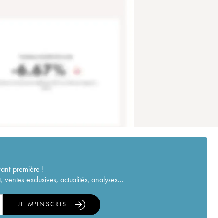
vant-première !
ventes exclusives, actualités, analyses...
JE M'INSCRIS