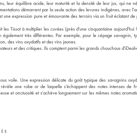
s, leur équilibre acide, leur maturité et la densité de leur jus, qui ne né
ermentations démarrent par la seule action des levures indigènes, avec l'a
st une expression pure et émouvante des terroirs via un fruit éclatant de 
 les Tissot à multiplier les cuvées (près d'une cinquantaine aujourd'hui !)
ion également très différentes. Par exemple, pour le cépage savagnin, t
ion, des vins oxydatifs et des vins jaunes.
ateurs et des critiques. Ils comptent parmi les grands chouchous d'iDeal
ous voile. Une expression délicate du goût typique des savagnins oxydat
is révèle une robe or de laquelle s'échappent des notes intenses de fru
nesse et onctuosité et s'achève longuement sur les mêmes notes aromat
VÉE