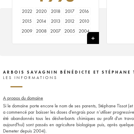
2022
2020
2018
2017
2016
2015
2014
2013
2012
2010
2009
2008
2007
2005
2004
2003
2002
2001
1999
1998
ARBOIS SAVAGNIN BÉNÉDICTE ET STÉPHANE 
LES INFORMATIONS
A propos du domaine
Si le domaine porte encore le nom de ses parents, Stéphane Tissot (et so
a commencé par baisser les doses d'engrais pour n’utiliser progressi
été abandonnés tous les désherbants chimiques au profit d'un travai
aujourd'hui) sont passés en agriculture biologique puis, après quelqu
Demeter depuis 2004).