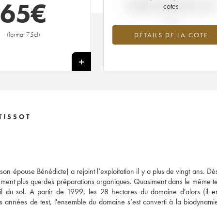
65
€
Tendance actuelle de la cote
cotes
(format 75cl)
DÉTAILS DE LA COTE
+
TISSOT
n épouse Bénédicte) a rejoint l’exploitation il y a plus de vingt ans. Dès
vement plus que des préparations organiques. Quasiment dans le même t
l du sol. A partir de 1999, les 28 hectares du domaine d'alors (il e
es années de test, l'ensemble du domaine s’est converti à la biodynamie 