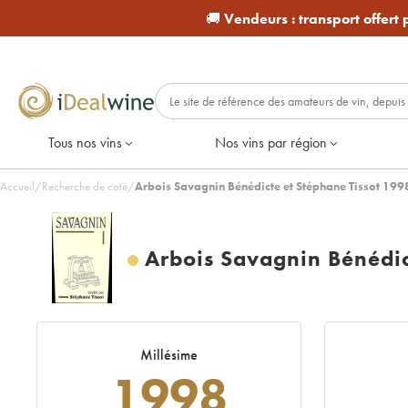
🚚
Vendeurs :
transport offert
Tous nos vins
Nos vins par région
Accueil
/
Recherche de cote
/
Arbois Savagnin Bénédicte et Stéphane Tissot 1998
Arbois Savagnin Bénédic
Millésime
1998