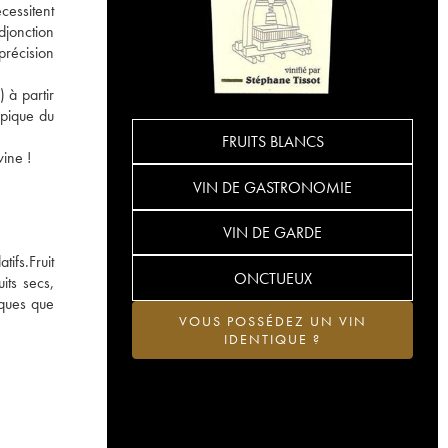
cessitent
djonction
précision
 à partir
ypique du
FRUITS BLANCS
wine !
VIN DE GASTRONOMIE
VIN DE GARDE
ifs.Fruit
ONCTUEUX
its secs,
iques que
VOUS POSSÉDEZ UN VIN
IDENTIQUE ?