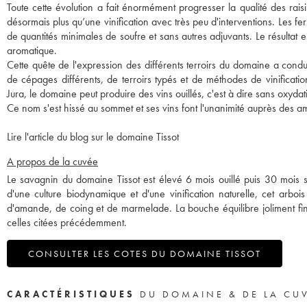
Toute cette évolution a fait énormément progresser la qualité des raisin
désormais plus qu’une vinification avec très peu d'interventions. Les f
de quantités minimales de soufre et sans autres adjuvants. Le résultat e
aromatique.
Cette quête de l'expression des différents terroirs du domaine a conduit
de cépages différents, de terroirs typés et de méthodes de vinificat
Jura, le domaine peut produire des vins ouillés, c'est à dire sans oxydat
Ce nom s'est hissé au sommet et ses vins font l'unanimité auprès des am
Lire l'article du blog sur le domaine Tissot
A propos de la cuvée
Le savagnin du domaine Tissot est élevé 6 mois ouillé puis 30 mois s
d'une culture biodynamique et d'une vinification naturelle, cet arbo
d'amande, de coing et de marmelade. La bouche équilibre joliment fi
celles citées précédemment.
CONSULTER LES COTES DU DOMAINE TISSOT
CARACTÉRISTIQUES
DU DOMAINE & DE LA CU