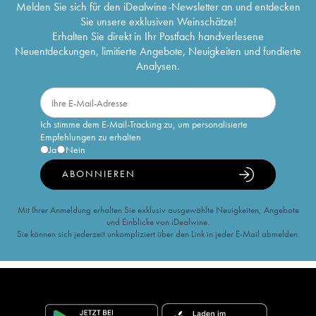
Melden Sie sich für den iDealwine-Newsletter an und entdecken
Sie unsere exklusiven Weinschätze!
Erhalten Sie direkt in Ihr Postfach handverlesene
Neuentdeckungen, limitierte Angebote, Neuigkeiten und fundierte
Analysen.
Ich stimme dem E-Mail-Tracking zu, um personalisierte
Empfehlungen zu erhalten
Ja
Nein
ABONNIEREN
Mit Ihrer Anmeldung erhalten Sie exklusiv ausgewählte Neuigkeiten, Angebote
und Einblicke von iDealwine.
Sie können sich jederzeit unkompliziert über den Link in jeder E-Mail abmelden.