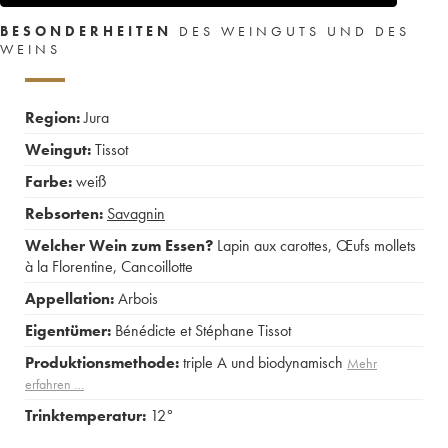
BESONDERHEITEN
DES WEINGUTS UND DES
WEINS
Region:
Jura
Weingut:
Tissot
Farbe:
weiß
Rebsorten:
Savagnin
Welcher Wein zum Essen?
Lapin aux carottes
,
Œufs mollets
à la Florentine
,
Cancoillotte
Appellation:
Arbois
Eigentümer:
Bénédicte et Stéphane Tissot
Produktionsmethode:
triple A und biodynamisch
Mehr
erfahren …
Trinktemperatur:
12°