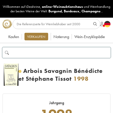
Willkommen auf iDealwine,
online-Weinauktionshaus
und
Weinhandlung
der besten Weine der Welt:
Burgund
,
Bordeaux
,
Champagne
...
Kaufen
Notierung
Wein-Enzyklopädie
VERKAUFEN
Arbois Savagnin Bénédicte
et Stéphane Tissot
1998
Jahrgang