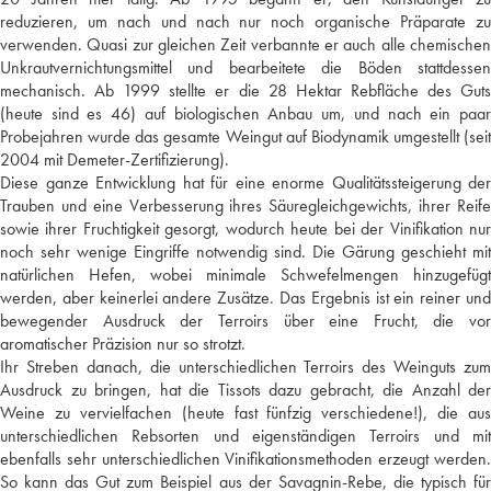
reduzieren, um nach und nach nur noch organische Präparate zu
verwenden. Quasi zur gleichen Zeit verbannte er auch alle chemischen
Unkrautvernichtungsmittel und bearbeitete die Böden stattdessen
mechanisch. Ab 1999 stellte er die 28 Hektar Rebfläche des Guts
(heute sind es 46) auf biologischen Anbau um, und nach ein paar
Probejahren wurde das gesamte Weingut auf Biodynamik umgestellt (seit
2004 mit Demeter-Zertifizierung).
Diese ganze Entwicklung hat für eine enorme Qualitätssteigerung der
Trauben und eine Verbesserung ihres Säuregleichgewichts, ihrer Reife
sowie ihrer Fruchtigkeit gesorgt, wodurch heute bei der Vinifikation nur
noch sehr wenige Eingriffe notwendig sind. Die Gärung geschieht mit
natürlichen Hefen, wobei minimale Schwefelmengen hinzugefügt
werden, aber keinerlei andere Zusätze. Das Ergebnis ist ein reiner und
bewegender Ausdruck der Terroirs über eine Frucht, die vor
aromatischer Präzision nur so strotzt.
Ihr Streben danach, die unterschiedlichen Terroirs des Weinguts zum
Ausdruck zu bringen, hat die Tissots dazu gebracht, die Anzahl der
Weine zu vervielfachen (heute fast fünfzig verschiedene!), die aus
unterschiedlichen Rebsorten und eigenständigen Terroirs und mit
ebenfalls sehr unterschiedlichen Vinifikationsmethoden erzeugt werden.
So kann das Gut zum Beispiel aus der Savagnin-Rebe, die typisch für