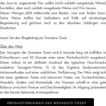
das Jura ist, sogenannte Vins ouillés (nicht oxidativ ausgebaute Weine)
herstellen, aber auch oxidativ ausgebaute Weine und Vins Jaunes.
Dieses Weingut zählt mittlerweile zum Besten, was man finden kann.
Seine Weine treffen bei Liebhabern und Kritik auf einstimmige
Begeisterung und gehören auch zu den absoluten Lieblingen von
iDealwine!
Lesen Sie den Blogbeitrag zur Domaine Tissot
Über den Wein
Der Savagnin der Domaine Tissot wird 6 Monate lang mit Auffüllen in
Eichenfässern und 30 Monate unter einer Florhefeschicht ausgebaut.
Dieser Arbois ist ein delikater Ausdruck des typischen Geschmacks
oxidativer Savagnin-Weine. Er ist das Ergebnis biodynamischer
Anbaumethoden und einer natürlichen Vinifizierung. Der Wein zeigt sich
mit einer goldenen Farbe und intensiven Noten von Trockenfrüchten,
Mandeln, Quitten und Marmelade. Am Gaumen schafft er eine gute
Balance zwischen Finesse und Geschmeidigkeit. Im Abgang präsentiert
er das bereits bekannte Aromaspektrum.
PREISNOTIERUNGEN DES WEINGUTS TISSOT