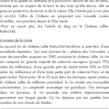
l'esprit et la qualité du domaine et à poursuivre l'œuvre de ses ancêtres.
Animée par un respect de la terre et des fruits qu'elle donne, elle se
pose en protectrice du terroir et de la nature. Elle n'hésite pas à non plus
à enrichir l'offre du Château en proposant une nouvelle cuvée,
Anseillan, une première depuis le XIXe siècle.
<
Pour en savoir plus, lire l'article du blog sur le Château Lafite-
Rothschild.
A propos de la cuvée
Le second vin du château Lafite Rothschild bénéficie, à juste titre, d'une
excellente réputation. Son nom provient du « plateau des Carruades »,
nom des parcelles acquises en 1985 avoisinant le château Lafite. Le vin
est composé en grande majorité de cabernet sauvignon (jusqu'à 70%
selon les millésimes), d'une grande part de merlot (entre 30% et 50%
selon les millésimes) et d'une toute petite part de cabernet franc et de
petit verdot. Elevé entre 18 et 20 mois dans les barriques ayant contenu
le château Lafite du millésime précédent, le vin révèle une incroyable
concentration. La complexité aromatique est grandiose. Très tannique
dans sa jeunesse, le vin possède une matière impressionnante
permettant une longue garde. Ce vin dépasse par ses qualités bon
nombre du crus classés du Médoc.