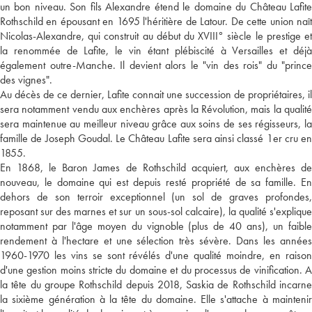
un bon niveau. Son fils Alexandre étend le domaine du Château Lafite
Rothschild en épousant en 1695 l'héritière de Latour. De cette union naît
Nicolas-Alexandre, qui construit au début du XVIII° siècle le prestige et
la renommée de Lafite, le vin étant plébiscité à Versailles et déjà
également outre-Manche. Il devient alors le "vin des rois" du "prince
des vignes".
Au décès de ce dernier, Lafite connait une succession de propriétaires, il
sera notamment vendu aux enchères après la Révolution, mais la qualité
sera maintenue au meilleur niveau grâce aux soins de ses régisseurs, la
famille de Joseph Goudal. Le Château Lafite sera ainsi classé 1er cru en
1855.
En 1868, le Baron James de Rothschild acquiert, aux enchères de
nouveau, le domaine qui est depuis resté propriété de sa famille. En
dehors de son terroir exceptionnel (un sol de graves profondes,
reposant sur des marnes et sur un sous-sol calcaire), la qualité s'explique
notamment par l'âge moyen du vignoble (plus de 40 ans), un faible
rendement à l'hectare et une sélection très sévère. Dans les années
1960-1970 les vins se sont révélés d'une qualité moindre, en raison
d'une gestion moins stricte du domaine et du processus de vinification. A
la tête du groupe Rothschild depuis 2018, Saskia de Rothschild incarne
la sixième génération à la tête du domaine. Elle s'attache à maintenir