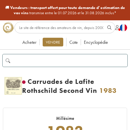
🚚
Vendeurs :
transport offert pour toute demande d’estimation de
vos vins
transmise entre le 01.07.2026 et le 31.08.2026 inclus*
Acheter
Cote
Encyclopédie
VENDRE
Carruades de Lafite
Rothschild Second Vin
1983
Millésime