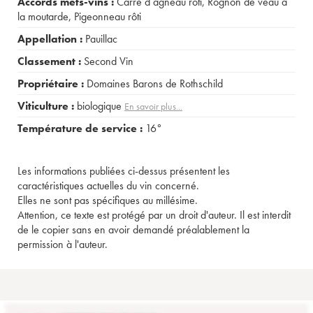
Accords mets-vins :
Carré d agneau rôti
,
Rognon de veau à
la moutarde
,
Pigeonneau rôti
Appellation :
Pauillac
Classement :
Second Vin
Propriétaire :
Domaines Barons de Rothschild
Viticulture :
biologique
En savoir plus...
Température de service :
16°
Les informations publiées ci-dessus présentent les
caractéristiques actuelles du vin concerné.
Elles ne sont pas spécifiques au millésime.
Attention, ce texte est protégé par un droit d'auteur. Il est interdit
de le copier sans en avoir demandé préalablement la
permission à l'auteur.