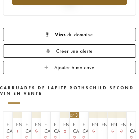
2025
Vins
du domaine
Créer une alerte
Ajouter à ma cave
CARRUADES DE LAFITE ROTHSCHILD SECOND
VIN EN VENTE
252
€
par 3 | -10%
E-
ENCHÈRE
E-
ENCHÈRE
E-
E-
ENCHÈRE
E-
E-
ENCHÈRE
ENCHÈRE
ENCHÈRE
ENCHÈR
E-
CAVISTE
CAVISTE
CAVISTE
CAVISTE
CAVISTE
CAVISTE
CAV
1
2
1