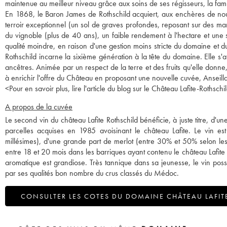
maintenue au meilleur niveau grâce aux soins de ses régisseurs, la fam
En 1868, le Baron James de Rothschild acquiert, aux enchères de nouv
terroir exceptionnel (un sol de graves profondes, reposant sur des mar
du vignoble (plus de 40 ans), un faible rendement à l'hectare et une
qualité moindre, en raison d'une gestion moins stricte du domaine et d
Rothschild incarne la sixième génération à la tête du domaine. Elle s'a
ancêtres. Animée par un respect de la terre et des fruits qu'elle donne, 
à enrichir l'offre du Château en proposant une nouvelle cuvée, Anseill
<
Pour en savoir plus, lire l'article du blog sur le Château Lafite-Rothschil
A propos de la cuvée
Le second vin du château Lafite Rothschild bénéficie, à juste titre, d
parcelles acquises en 1985 avoisinant le château Lafite. Le vin 
millésimes), d'une grande part de merlot (entre 30% et 50% selon les m
entre 18 et 20 mois dans les barriques ayant contenu le château Lafite
aromatique est grandiose. Très tannique dans sa jeunesse, le vin po
par ses qualités bon nombre du crus classés du Médoc.
CONSULTER LES COTES DU DOMAINE CHÂTEAU LAFIT