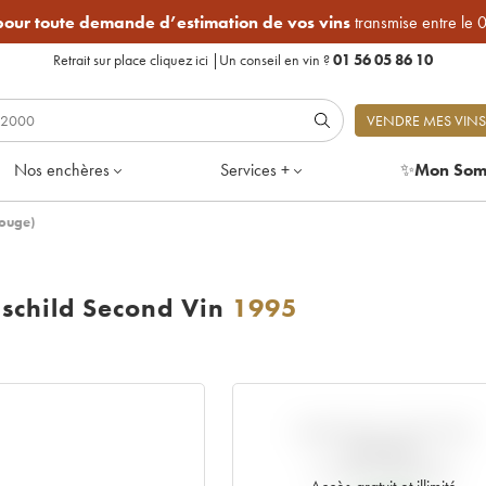
 pour toute demande d’estimation de vos vins
transmise entre le 
Retrait sur place
cliquez ici
|
Un conseil en vin ?
01 56 05 86 10
VENDRE MES VINS
Nos enchères
Services +
✨
Mon Som
Rouge)
hschild Second Vin
1995
VARIATION COTE PAR
RAPPORT
AU PRIX PRIMEUR