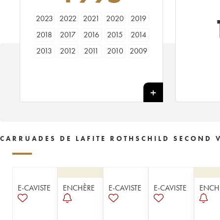
2023
2022
2021
2020
2019
2018
2017
2016
2015
2014
2013
2012
2011
2010
2009
2008
2007
2006
2005
2004
2003
2002
2001
2000
1999
1998
1997
1996
1995
1994
1993
1992
1991
1990
1989
1988
1987
1986
1985
1984
CARRUADES DE LAFITE ROTHSCHILD SECOND 
1983
1982
1981
1978
1970
1966
1964
1961
1959
1957
1956
1955
1954
1952
1951
E-CAVISTE
ENCHÈRE
E-CAVISTE
E-CAVISTE
ENCH
1950
1937
1934