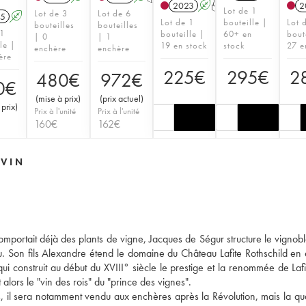
2023
A
T
2
Lot de 1
Lot de 3
Lot de 6
5
A
Lot de 1
bouteille |
Lot 
bouteilles
bouteilles
 1
bouteille |
60+ en
bout
| 0
| 1
le |
19 en stock
stock
27 e
enchère
enchère
ère
225
€
295
€
2
480
€
972
€
0
€
(
mise à prix
)
(
prix actuel
)
 prix
)
Prix à l'unité
Prix à l'unité
160
€
162
€
 VIN
omportait déjà des plants de vigne, Jacques de Ségur structure le vignoble
eau. Son fils Alexandre étend le domaine du Château Lafite Rothschild en
ui construit au début du XVIII° siècle le prestige et la renommée de Lafit
alors le "vin des rois" du "prince des vignes".
s, il sera notamment vendu aux enchères après la Révolution, mais la qua