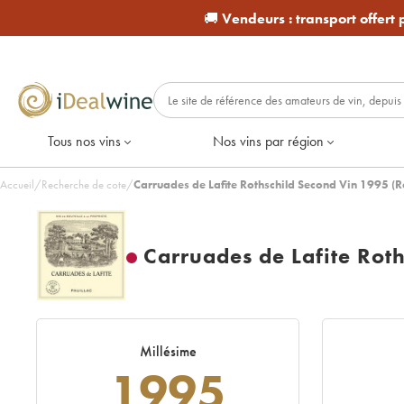
🚚
Vendeurs :
transport offert
Tous nos vins
Nos vins par région
Accueil
/
Recherche de cote
/
Carruades de Lafite Rothschild Second Vin 1995 (
Carruades de Lafite Rot
Millésime
1995