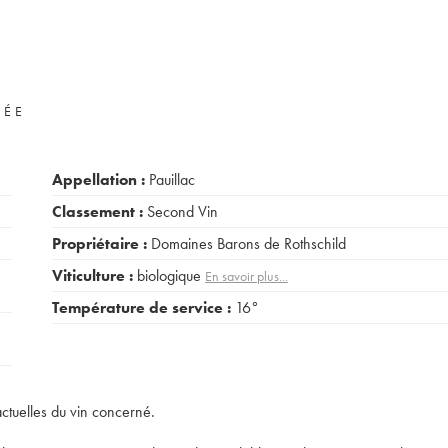
VÉE
Appellation :
Pauillac
Classement :
Second Vin
Propriétaire :
Domaines Barons de Rothschild
Viticulture :
biologique
En savoir plus...
Température de service :
16°
actuelles du vin concerné.