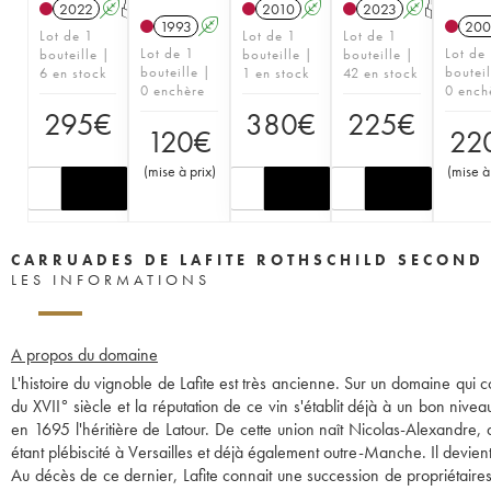
2022
A
T
2010
A
2023
A
T
1993
A
200
Lot de 1
Lot de 1
Lot de 1
Lot de 1
Lot de
bouteille |
bouteille |
bouteille |
bouteille |
bouteil
6 en stock
1 en stock
42 en stock
0 enchère
0 ench
295
€
380
€
225
€
120
€
22
(
mise à prix
)
(
mise à
CARRUADES DE LAFITE ROTHSCHILD SECOND
LES INFORMATIONS
A propos du domaine
L'histoire du vignoble de Lafite est très ancienne. Sur un domaine qui c
du XVII° siècle et la réputation de ce vin s'établit déjà à un bon niv
en 1695 l'héritière de Latour. De cette union naît Nicolas-Alexandre, q
étant plébiscité à Versailles et déjà également outre-Manche. Il devient 
Au décès de ce dernier, Lafite connait une succession de propriétaire