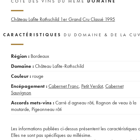
CÔTE DES VINS DU MÊME
DOMAINE
Château Lafite Rothschild 1er Grand Cru Classé
1995
CARACTÉRISTIQUES
DU DOMAINE & DE LA CU
Région :
Bordeaux
Domaine :
Château Lafite-Rothschild
Couleur :
rouge
Encépagement :
Cabernet Franc
,
Petit Verdot
,
Cabernet
Sauvignon
Accords mets-vins :
Carré d agneau rôti
,
Rognon de veau à la
moutarde
,
Pigeonneau rôti
Les informations publiées ci-dessus présentent les caractéristiques 
Elles ne sont pas spécifiques au millésime.