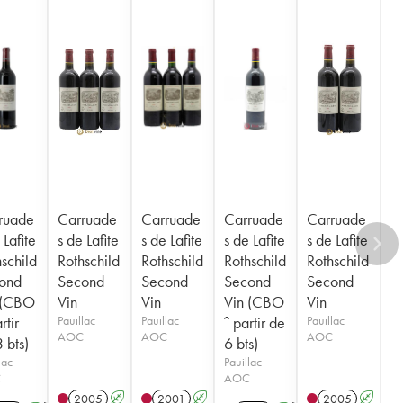
ruade
Carruade
Carruade
Carruade
Carruade
 Lafite
s de Lafite
s de Lafite
s de Lafite
s de Lafite
schild
Rothschild
Rothschild
Rothschild
Rothschild
ond
Second
Second
Second
Second
 (CBO
Vin
Vin
Vin (CBO
Vin
rtir
Pauillac
Pauillac
ˆ partir de
Pauillac
AOC
AOC
AOC
 bts)
6 bts)
lac
Pauillac
C
AOC
2005
A
2001
A
2005
A