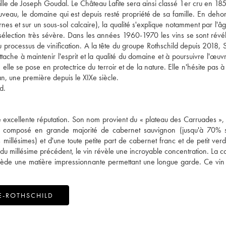
ille de Joseph Goudal. Le Château Lafite sera ainsi classé 1er cru en 18
eau, le domaine qui est depuis resté propriété de sa famille. En deho
nes et sur un sous-sol calcaire), la qualité s'explique notamment par l'
 sélection très sévère. Dans les années 1960-1970 les vins se sont révé
u processus de vinification. A la tête du groupe Rothschild depuis 2018, 
ttache à maintenir l'esprit et la qualité du domaine et à poursuivre l'œuv
elle se pose en protectrice du terroir et de la nature. Elle n'hésite pas 
an, une première depuis le XIXe siècle.
d.
'une excellente réputation. Son nom provient du « plateau des Carruades »
est composé en grande majorité de cabernet sauvignon (jusqu'à 70% s
illésimes) et d'une toute petite part de cabernet franc et de petit verd
 du millésime précédent, le vin révèle une incroyable concentration. La c
ssède une matière impressionnante permettant une longue garde. Ce vi
E-ROTHSCHILD