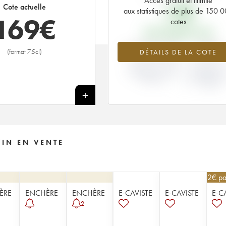
Accès gratuit et illimité
15
€
Cote actuelle
aux statistiques de plus de 150 
169
€
cotes
PRIX PRIMEURS 1995
+1026.8%
+25%
(format 75cl)
DÉTAILS DE LA COTE
VARIATION COTE
VARIATION PR
ACTUELLE / PRIX
PRIMEUR
PRIMEUR
MILLÉSIME 1
/ 1994
+
VIN EN VENTE
252
€
pa
ÈRE
ENCHÈRE
ENCHÈRE
E-CAVISTE
E-CAVISTE
E-C
2