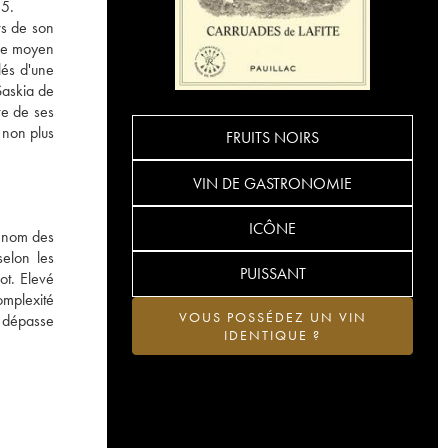
55.
rs de son
âge moyen
lés d'une
Saskia de
re de ses
à non plus
FRUITS NOIRS
VIN DE GASTRONOMIE
ICÔNE
, nom des
elon les
PUISSANT
ot. Elevé
omplexité
VOUS POSSÉDEZ UN VIN
n dépasse
IDENTIQUE ?