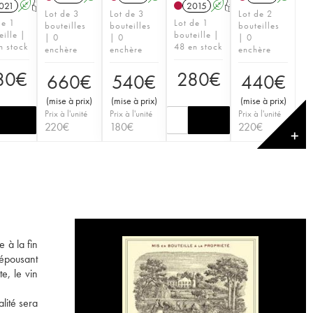
021
A
T
2015
A
T
Lot de 3
Lot de 3
Lot de 2
de 1
Lot de 1
bouteilles
bouteilles
bouteilles
eille |
bouteille |
| 0
| 0
| 0
n stock
48 en stock
enchère
enchère
enchère
80
€
280
€
660
€
540
€
440
€
(
mise à prix
)
(
mise à prix
)
(
mise à prix
)
Prix à l'unité
Prix à l'unité
Prix à l'unité
220
€
180
€
220
€
✕
 à la fin
 épousant
e, le vin
lité sera