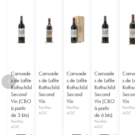
Carruade
Carruade
Carruade
Carruade
Carru
s de Lafite
s de Lafite
s de Lafite
s de Lafite
s de L
Rothschild
Rothschild
Rothschild
Rothschild
Rothsc
Second
Second
Second
Second
Seco
Vin (CBO
Vin
Vin
Vin (CBO
Vin
à partir
Pauillac
Pauillac
à partir
Pauillac
AOC
AOC
AOC
de 3 bts)
de 6 bts)
Pauillac
Pauillac
AOC
AOC