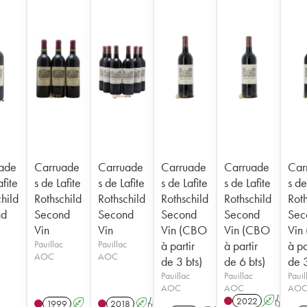
ade
Carruade
Carruade
Carruade
Carruade
Car
afite
s de Lafite
s de Lafite
s de Lafite
s de Lafite
s de
hild
Rothschild
Rothschild
Rothschild
Rothschild
Roth
nd
Second
Second
Second
Second
Sec
Vin
Vin
Vin (CBO
Vin (CBO
Vin
Pauillac
Pauillac
à partir
à partir
à pa
AOC
AOC
de 3 bts)
de 6 bts)
de 3
Pauillac
Pauillac
Pauil
AOC
AOC
AO
2022
A
T
1999
A
2018
A
T