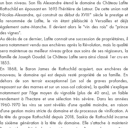
un bon niveau. Son fils Alexandre étend le domaine du Château Lafite
Rothschild en épousant en 1695 l'héritière de Latour. De cette union naît
Nicolas-Alexandre, qui construit au début du XVIII° siècle le prestige et
la renommée de Lafite, le vin étant plébiscité à Versailles et déjà
également outre-Manche. Il devient alors le "vin des rois" du "prince
des vignes".
Au décès de ce dernier, Lafite connait une succession de propriétaires, il
sera notamment vendu aux enchères après la Révolution, mais la qualité
sera maintenue au meilleur niveau grâce aux soins de ses régisseurs, la
famille de Joseph Goudal. Le Château Lafite sera ainsi classé 1er cru en
1855.
En 1868, le Baron James de Rothschild acquiert, aux enchères de
nouveau, le domaine qui est depuis resté propriété de sa famille. En
dehors de son terroir exceptionnel (un sol de graves profondes,
reposant sur des marnes et sur un sous-sol calcaire), la qualité s'explique
notamment par l'âge moyen du vignoble (plus de 40 ans), un faible
rendement à l'hectare et une sélection très sévère. Dans les années
1960-1970 les vins se sont révélés d'une qualité moindre, en raison
d'une gestion moins stricte du domaine et du processus de vinification. A
la tête du groupe Rothschild depuis 2018, Saskia de Rothschild incarne
la sixième génération à la tête du domaine. Elle s'attache à maintenir