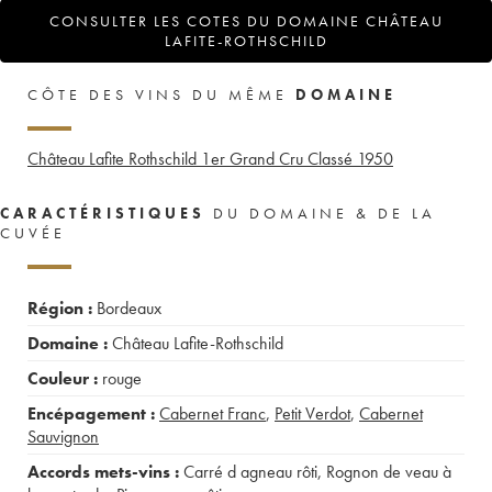
CONSULTER LES COTES DU DOMAINE CHÂTEAU
LAFITE-ROTHSCHILD
CÔTE DES VINS DU MÊME
DOMAINE
Château Lafite Rothschild 1er Grand Cru Classé
1950
CARACTÉRISTIQUES
DU DOMAINE & DE LA
CUVÉE
Région :
Bordeaux
Domaine :
Château Lafite-Rothschild
Couleur :
rouge
Encépagement :
Cabernet Franc
,
Petit Verdot
,
Cabernet
Sauvignon
Accords mets-vins :
Carré d agneau rôti
,
Rognon de veau à