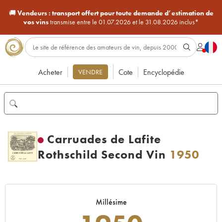
🚚
Vendeurs :
transport offert pour toute demande d’estimation de
vos vins
transmise entre le 01.07.2026 et le 31.08.2026 inclus*
Acheter
Cote
Encyclopédie
VENDRE
Carruades de Lafite
Rothschild Second Vin
1950
Millésime