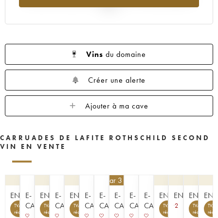
2025
Vins
du domaine
Créer une alerte
Ajouter à ma cave
CARRUADES DE LAFITE ROTHSCHILD SECOND
VIN EN VENTE
252
€
par 3 | -10%
ENCHÈRE
E-
ENCHÈRE
E-
ENCHÈRE
E-
E-
E-
E-
E-
ENCHÈRE
ENCHÈRE
ENCHÈR
ENC
CAVISTE
CAVISTE
CAVISTE
CAVISTE
CAVISTE
CAVISTE
CAVISTE
2
TVA
TVA
TVA
TVA
TVA
TVA
récupérable
récupérable
récupérable
récupérable
récupérable
récup