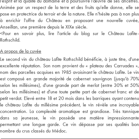
l'esprit et la qualité du domaine et à poursuivre l'œuvre de ses ancêtres.
Animée par un respect de la terre et des fruits qu'elle donne, elle se
pose en protectrice du terroir et de la nature. Elle n'hésite pas à non plus
à enrichir l'offre du Château en proposant une nouvelle cuvée,
Anseillan, une première depuis le XIXe siècle.
<
Pour en savoir plus, lire l'article du blog sur le Château Lafite-
Rothschild.
A propos de la cuvée
Le second vin du château Lafite Rothschild bénéficie, à juste titre, d'une
excellente réputation. Son nom provient du « plateau des Carruades »,
nom des parcelles acquises en 1985 avoisinant le château Lafite. Le vin
est composé en grande majorité de cabernet sauvignon (jusqu'à 70%
selon les millésimes), d'une grande part de merlot (entre 30% et 50%
selon les millésimes) et d'une toute petite part de cabernet franc et de
petit verdot. Elevé entre 18 et 20 mois dans les barriques ayant contenu
le château Lafite du millésime précédent, le vin révèle une incroyable
concentration. La complexité aromatique est grandiose. Très tannique
dans sa jeunesse, le vin possède une matière impressionnante
permettant une longue garde. Ce vin dépasse par ses qualités bon
nombre du crus classés du Médoc.