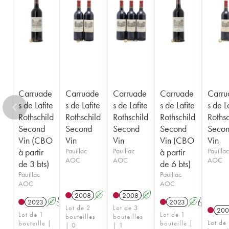
Carruade
Carruade
Carruade
Carruade
Carru
s de Lafite
s de Lafite
s de Lafite
s de Lafite
s de L
Rothschild
Rothschild
Rothschild
Rothschild
Rothsc
Second
Second
Second
Second
Seco
Vin (CBO
Vin
Vin
Vin (CBO
Vin
à partir
Pauillac
Pauillac
à partir
Pauillac
AOC
AOC
AOC
de 3 bts)
de 6 bts)
Pauillac
Pauillac
AOC
AOC
2008
A
2008
A
2023
A
T
2023
A
T
Lot de 2
Lot de 3
200
Lot de 1
Lot de 1
bouteilles
bouteilles
Lot de
bouteille |
bouteille |
| 0
| 1