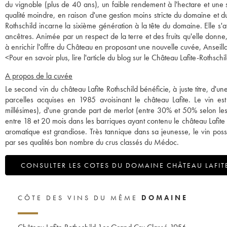
du vignoble (plus de 40 ans), un faible rendement à l'hectare et une
qualité moindre, en raison d'une gestion moins stricte du domaine et d
Rothschild incarne la sixième génération à la tête du domaine. Elle s'a
ancêtres. Animée par un respect de la terre et des fruits qu'elle donne, 
à enrichir l'offre du Château en proposant une nouvelle cuvée, Anseill
<
Pour en savoir plus, lire l'article du blog sur le Château Lafite-Rothschil
A propos de la cuvée
Le second vin du château Lafite Rothschild bénéficie, à juste titre, d
parcelles acquises en 1985 avoisinant le château Lafite. Le vin 
millésimes), d'une grande part de merlot (entre 30% et 50% selon les m
entre 18 et 20 mois dans les barriques ayant contenu le château Lafite
aromatique est grandiose. Très tannique dans sa jeunesse, le vin po
par ses qualités bon nombre du crus classés du Médoc.
CONSULTER LES COTES DU DOMAINE CHÂTEAU LAFIT
CÔTE DES VINS DU MÊME
DOMAINE