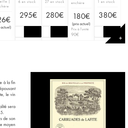
eille |
6 en stock
27 en stock
1 en stock
enchère
chère
295
€
280
€
380
€
180
€
26
€
(
prix actuel
)
 actuel
)
Prix à l'unité
90
€
✕
 à la fin
 épousant
e, le vin
lité sera
55.
rs de son
âge moyen