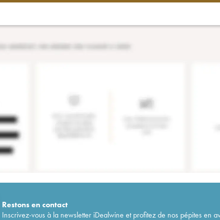
Restons en
contact
Inscrivez-vous à la newsletter iDealwine et profitez de nos pépites en a