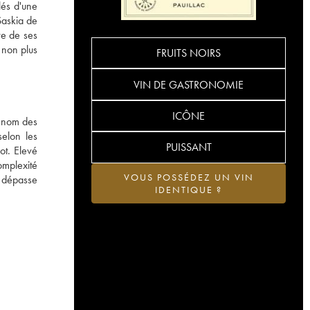
lés d'une
Saskia de
re de ses
à non plus
FRUITS NOIRS
VIN DE GASTRONOMIE
ICÔNE
, nom des
elon les
PUISSANT
ot. Elevé
omplexité
VOUS POSSÉDEZ UN VIN
n dépasse
IDENTIQUE ?