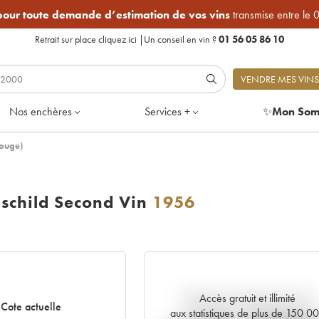
 pour toute demande d’estimation de vos vins
transmise entre le 
Retrait sur place
cliquez ici
|
Un conseil en vin ?
01 56 05 86 10
VENDRE MES VINS
Nos enchères
Services +
✨
Mon Som
Rouge)
hschild Second Vin
1956
Accès gratuit et illimité
Tendance actuelle de la cote
Cote actuelle
aux statistiques de plus de 150 0