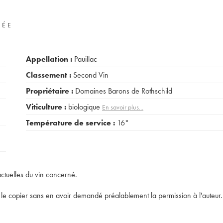
VÉE
Appellation :
Pauillac
Classement :
Second Vin
Propriétaire :
Domaines Barons de Rothschild
Viticulture :
biologique
En savoir plus...
Température de service :
16°
actuelles du vin concerné.
t de le copier sans en avoir demandé préalablement la permission à l'auteur.