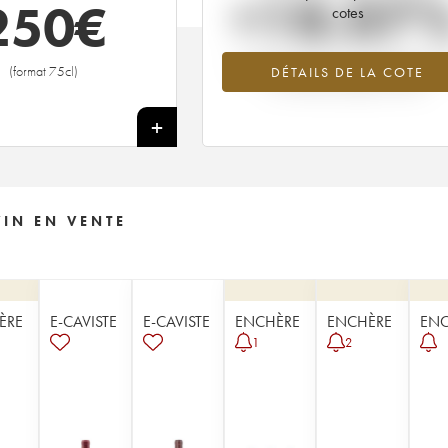
+18.07
250
€
cotes
Tendance à la hausse du millésime 19
(format 75cl)
DÉTAILS DE LA COTE
en 2026 par rapport à 2025
+
VIN EN VENTE
ÈRE
E-CAVISTE
E-CAVISTE
ENCHÈRE
ENCHÈRE
ENC
1
2