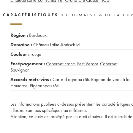
Château Lafite Rothschild 1er Grand Cru Classé
1956
CARACTÉRISTIQUES
DU DOMAINE & DE LA CU
Région :
Bordeaux
Domaine :
Château Lafite-Rothschild
Couleur :
rouge
Encépagement :
Cabernet Franc
,
Petit Verdot
,
Cabernet
Sauvignon
Accords mets-vins :
Carré d agneau rôti
,
Rognon de veau à la
moutarde
,
Pigeonneau rôti
Les informations publiées ci-dessus présentent les caractéristiques 
Elles ne sont pas spécifiques au millésime.
Attention, ce texte est protégé par un droit d'auteur. Il est interdi