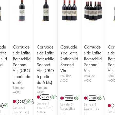
ade
Carruade
Carruade
Carruade
Carruade
Car
afite
s de Lafite
s de Lafite
s de Lafite
s de Lafite
s de
hild
Rothschild
Rothschild
Rothschild
Rothschild
Roth
nd
Second
Second
Second
Second
Sec
Vin (CBO
Vin (CBO
Vin
Vin
Vin
ˆ partir de
à partir
Pauillac
Pauillac
Pauil
AOC
AOC
AO
6 bts)
de 6 bts)
Pauillac
Pauillac
AOC
AOC
2022
A
T
2008
A
2018
A
T
2015
A
T
Lot de 1
Lot de 3
Lot de 6
8
A
2
Lot de 1
bouteille |
bouteilles
bouteilles
 1
Lot 
bouteille |
60+ en
| 0
| 1