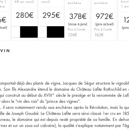
le |
bout
48 en stock
stock
enchère
enchère
ère
1 en
280
€
295
€
378
€
972
€
6
€
1
(
mise à prix
)
(
prix actuel
)
ctuel
)
(
prix
Prix à l'unité
Prix à l'unité
126
€
162
€
 VIN
omportait déjà des plants de vigne, Jacques de Ségur structure le vignoble
eau. Son fils Alexandre étend le domaine du Château Lafite Rothschild en
ui construit au début du XVIII° siècle le prestige et la renommée de Lafit
alors le "vin des rois" du "prince des vignes".
s, il sera notamment vendu aux enchères après la Révolution, mais la qua
ille de Joseph Goudal. Le Château Lafite sera ainsi classé 1er cru en 18
eau, le domaine qui est depuis resté propriété de sa famille. En deho
nes et sur un sous-sol calcaire), la qualité s'explique notamment par l'