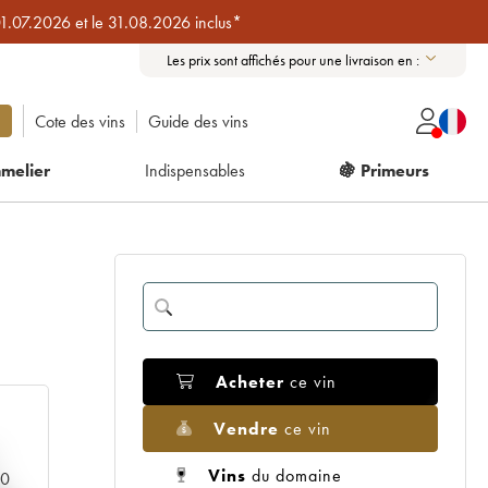
01.07.2026 et le 31.08.2026 inclus*
Les prix sont affichés pour une livraison en :
Cote des vins
Guide des vins
melier
Indispensables
🍇 Primeurs
Acheter
ce vin
Vendre
ce vin
Vins
du domaine
00