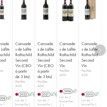
ruade
Carruade
Carruade
Carruade
Carruade
 Lafite
s de Lafite
s de Lafite
s de Lafite
s de Lafite
schild
Rothschild
Rothschild
Rothschild
Rothschild
ond
Second
Second
Second
Second
Vin (CBO
Vin (CBO
Vin
Vin
lac
à partir
à partir
Pauillac
Pauillac
C
AOC
AOC
de 3 bts)
de 3 bts)
Pauillac
Pauillac
AOC
AOC
1998
A
2022
A
T
2021
A
T
2010
A
Lot de 2
008
A
Lot de 1
Lot de 1
Lot de 1
bouteilles
de 1
bouteille |
bouteille |
bouteille |
| 1