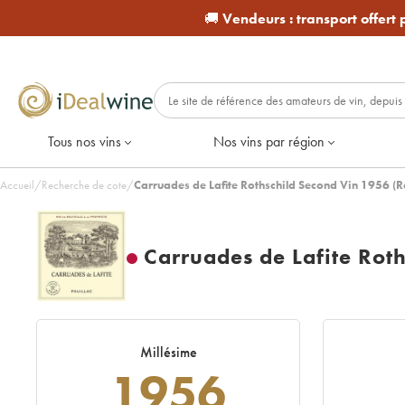
🚚
Vendeurs :
transport offert
Tous nos vins
Nos vins par région
Accueil
/
Recherche de cote
/
Carruades de Lafite Rothschild Second Vin 1956 (
Carruades de Lafite Rot
Millésime
1956