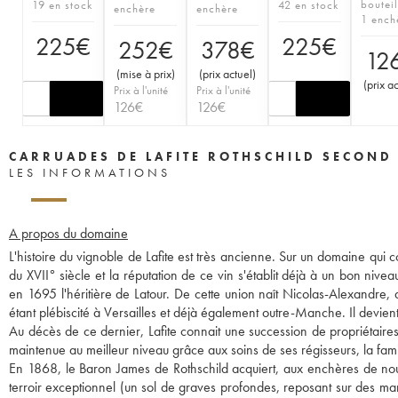
bouteil
19 en stock
42 en stock
enchère
enchère
1 ench
225
€
225
€
252
€
378
€
12
(
mise à prix
)
(
prix actuel
)
(
prix a
Prix à l'unité
Prix à l'unité
126
€
126
€
CARRUADES DE LAFITE ROTHSCHILD SECOND
LES INFORMATIONS
A propos du domaine
L'histoire du vignoble de Lafite est très ancienne. Sur un domaine qui c
du XVII° siècle et la réputation de ce vin s'établit déjà à un bon niv
en 1695 l'héritière de Latour. De cette union naît Nicolas-Alexandre, q
étant plébiscité à Versailles et déjà également outre-Manche. Il devient 
Au décès de ce dernier, Lafite connait une succession de propriétaire
maintenue au meilleur niveau grâce aux soins de ses régisseurs, la fam
En 1868, le Baron James de Rothschild acquiert, aux enchères de nouv
terroir exceptionnel (un sol de graves profondes, reposant sur des mar