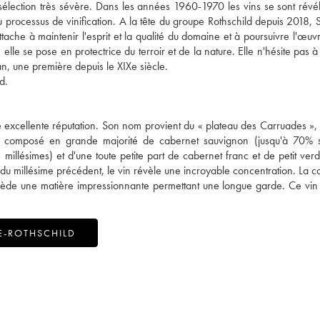
 sélection très sévère. Dans les années 1960-1970 les vins se sont révé
u processus de vinification. A la tête du groupe Rothschild depuis 2018, 
ttache à maintenir l'esprit et la qualité du domaine et à poursuivre l'œuv
elle se pose en protectrice du terroir et de la nature. Elle n'hésite pas 
an, une première depuis le XIXe siècle.
d.
'une excellente réputation. Son nom provient du « plateau des Carruades »
est composé en grande majorité de cabernet sauvignon (jusqu'à 70% s
illésimes) et d'une toute petite part de cabernet franc et de petit verd
 du millésime précédent, le vin révèle une incroyable concentration. La c
ssède une matière impressionnante permettant une longue garde. Ce vi
E-ROTHSCHILD