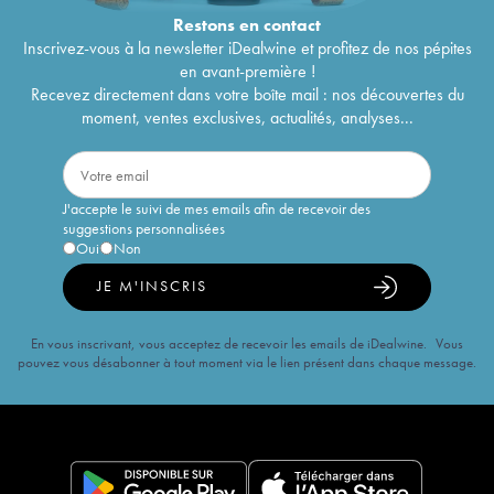
Restons en
contact
Inscrivez-vous à la newsletter iDealwine et profitez de nos pépites
en avant-première !
Recevez directement dans votre boîte mail : nos découvertes du
moment, ventes exclusives, actualités, analyses...
J'accepte le suivi de mes emails afin de recevoir des
suggestions personnalisées
Oui
Non
JE M'INSCRIS
En vous inscrivant, vous acceptez de recevoir les emails de iDealwine. Vous
pouvez vous désabonner à tout moment via le lien présent dans chaque message.