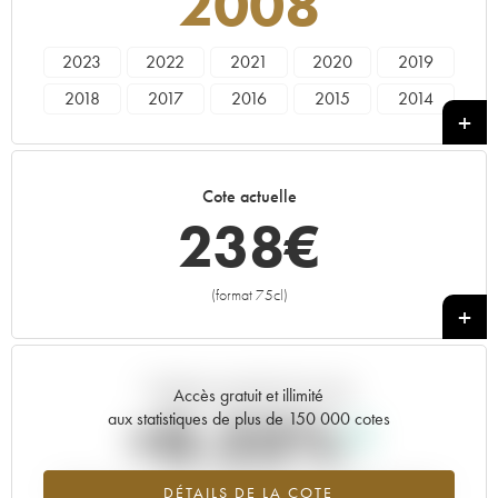
2008
2023
2022
2021
2020
2019
2018
2017
2016
2015
2014
2013
2012
2011
2010
2009
2008
2007
2006
2005
2004
Cote actuelle
2003
2002
2001
----
238
€
(format 75cl)
+
Tendance actuelle de la cote
Accès gratuit et illimité
+0.23%
aux statistiques de plus de 150 000 cotes
Tendance à la hausse du millésime 2008 en 2026 par rapport à
DÉTAILS DE LA COTE