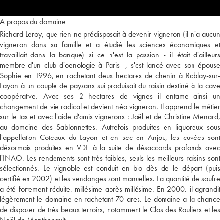
A propos du domaine
Richard Leroy, que rien ne prédisposait à devenir vigneron (il n'a aucun
vigneron dans sa famille et a étudié les sciences économiques et
travaillait dans la banque) si ce n'est la passion - il était d'ailleurs
membre d'un club d'oenologie à Paris -, s'est lancé avec son épouse
Sophie en 1996, en rachetant deux hectares de chenin à Rablay-sur-
Layon à un couple de paysans sui produisait du raisin destiné à la cave
coopérative. Avec ses 2 hectares de vignes il entame ainsi un
changement de vie radical et devient néo vigneron. Il apprend le métier
sur le tas et avec l'aide d'amis vignerons : Joël et de Christine Menard,
au domaine des Sablonnettes. Autrefois produites en liquoreux sous
l'appellation Coteaux du Layon et en sec en Anjou, les cuvées sont
désormais produites en VDF à la suite de désaccords profonds avec
l'INAO. Les rendements sont très faibles, seuls les meilleurs raisins sont
sélectionnés. Le vignoble est conduit en bio dès de le départ (puis
certifié en 2002) et les vendanges sont manuelles. La quantité de soufre
a été fortement réduite, millésime après millésime. En 2000, il agrandit
légèrement le domaine en rachetant 70 ares. Le domaine a la chance
de disposer de très beaux terroirs, notamment le Clos des Rouliers et les
Noël de Montbenault.