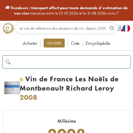
🚚
Vendeurs :
transport offert pour toute demande d’estimation de
vos vins
transmise entre le 01.07.2026 et le 31.08.2026 inclus*
Acheter
Cote
Encyclopédie
VENDRE
Vin de France Les Noëls de
Montbenault Richard Leroy
2008
Millésime