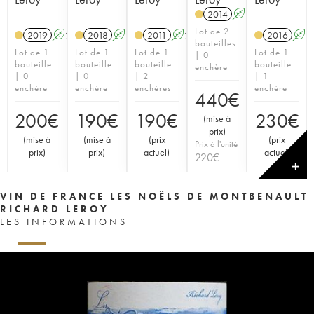
2014
A
K
Lot de 2
2019
A
K
2018
A
K
2011
A
K
2016
A
bouteilles
Lot de 1
Lot de 1
Lot de 1
Lot de 1
| 0
bouteille
bouteille
bouteille
bouteille
enchère
| 0
| 0
| 2
| 1
enchère
enchère
enchères
enchère
440
€
200
€
190
€
190
€
230
€
(
mise à
prix
)
(
mise à
(
mise à
(
prix
(
prix
Prix à l'unité
prix
)
prix
)
actuel
)
actuel
)
220
€
✕
VIN DE FRANCE LES NOËLS DE MONTBENAULT
RICHARD LEROY
LES INFORMATIONS