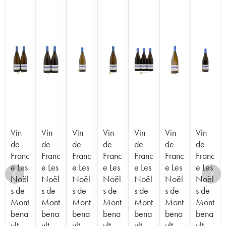
Vin
Vin
Vin
Vin
Vin
Vin
Vin
de
de
de
de
de
de
de
Franc
Franc
Franc
Franc
Franc
Franc
Franc
e Les
e Les
e Les
e Les
e Les
e Les
e Les
Noël
Noël
Noël
Noël
Noël
Noël
Noël
s de
s de
s de
s de
s de
s de
s de
Mont
Mont
Mont
Mont
Mont
Mont
Mont
bena
bena
bena
bena
bena
bena
bena
ult
ult
ult
ult
ult
ult
ult