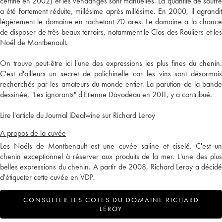
certifié en 2002) et les vendanges sont manuelles. La quantité de soufre
a été fortement réduite, millésime après millésime. En 2000, il agrandit
légèrement le domaine en rachetant 70 ares. Le domaine a la chance
de disposer de très beaux terroirs, notamment le Clos des Rouliers et les
Noël de Montbenault.
On trouve peut-être ici l'une des expressions les plus fines du chenin.
C'est d'ailleurs un secret de polichinelle car les vins sont désormais
recherchés par les amateurs du monde entier. La parution de la bande
dessinée, "Les ignorants" d'Etienne Davodeau en 2011, y a contribué.
Lire l'article du Journal iDealwine sur Richard Leroy
A propos de la cuvée
Les Noëls de Montbenault est une cuvée saline et ciselé. C'est un
chenin exceptionnel à réserver aux produits de la mer. L'une des plus
belles expressions du chenin. A partir de 2008, Richard Leroy a décidé
d'étiqueter cette cuvée en VDP.
CONSULTER LES COTES DU DOMAINE RICHARD
LEROY