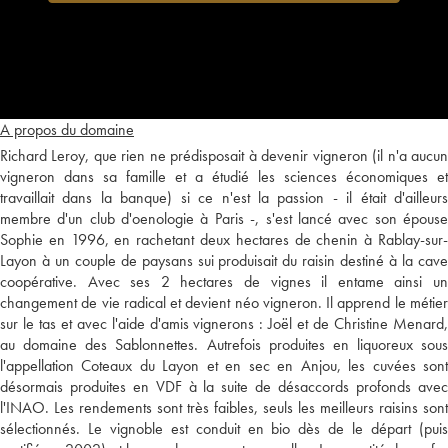
A propos du domaine
Richard Leroy, que rien ne prédisposait à devenir vigneron (il n'a aucun
vigneron dans sa famille et a étudié les sciences économiques et
travaillait dans la banque) si ce n'est la passion - il était d'ailleurs
membre d'un club d'oenologie à Paris -, s'est lancé avec son épouse
Sophie en 1996, en rachetant deux hectares de chenin à Rablay-sur-
Layon à un couple de paysans sui produisait du raisin destiné à la cave
coopérative. Avec ses 2 hectares de vignes il entame ainsi un
changement de vie radical et devient néo vigneron. Il apprend le métier
sur le tas et avec l'aide d'amis vignerons : Joël et de Christine Menard,
au domaine des Sablonnettes. Autrefois produites en liquoreux sous
l'appellation Coteaux du Layon et en sec en Anjou, les cuvées sont
désormais produites en VDF à la suite de désaccords profonds avec
l'INAO. Les rendements sont très faibles, seuls les meilleurs raisins sont
sélectionnés. Le vignoble est conduit en bio dès de le départ (puis