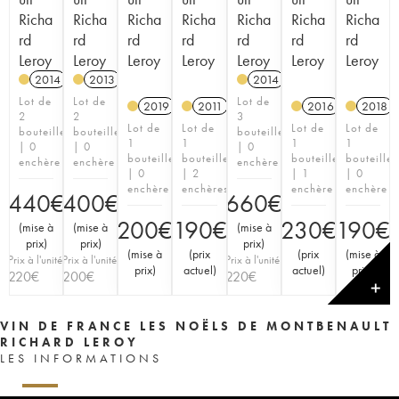
Richa
Richa
Richa
Richa
Richa
Richa
Richa
rd
rd
rd
rd
rd
rd
rd
Leroy
Leroy
Leroy
Leroy
Leroy
Leroy
Leroy
2014
A
K
2013
A
K
2014
A
K
Lot de
Lot de
Lot de
2019
A
K
2011
A
K
2016
A
K
2018
2
2
3
Lot de
Lot de
Lot de
Lot de
bouteilles
bouteilles
bouteilles
1
1
1
1
| 0
| 0
| 0
bouteille
bouteille
bouteille
bouteille
enchère
enchère
enchère
| 0
| 2
| 1
| 0
enchère
enchères
enchère
enchère
440
€
400
€
660
€
200
€
190
€
230
€
190
€
(
mise à
(
mise à
(
mise à
prix
)
prix
)
prix
)
(
mise à
(
prix
(
prix
(
mise à
Prix à l'unité
Prix à l'unité
Prix à l'unité
prix
)
actuel
)
actuel
)
prix
)
220
€
200
€
220
€
✕
VIN DE FRANCE LES NOËLS DE MONTBENAULT
RICHARD LEROY
LES INFORMATIONS