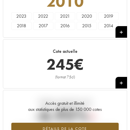
2010
2023
2022
2021
2020
2019
2018
2017
2016
2015
2014
2013
2012
2011
2010
2009
2008
2007
2006
2005
2004
Cote actuelle
2003
2002
2001
----
245
€
(format 75cl)
+
Tendance actuelle de la cote
Accès gratuit et illimité
-6.93%
aux statistiques de plus de 150 000 cotes
Tendance à la baisse du millésime 2010 en 2026 par rapport à
DÉTAILS DE LA COTE