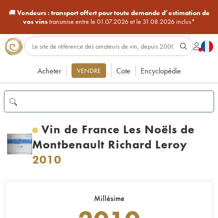
🚚
Vendeurs :
transport offert pour toute demande d’estimation de
vos vins
transmise entre le 01.07.2026 et le 31.08.2026 inclus*
Acheter
Cote
Encyclopédie
VENDRE
Vin de France Les Noëls de
Montbenault Richard Leroy
2010
Millésime