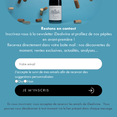
Restons en
contact
Inscrivez-vous à la newsletter iDealwine et profitez de nos pépites
en avant-première !
Recevez directement dans votre boîte mail : nos découvertes du
moment, ventes exclusives, actualités, analyses...
J'accepte le suivi de mes emails afin de recevoir des
suggestions personnalisées
Oui
Non
JE M'INSCRIS
En vous inscrivant, vous acceptez de recevoir les emails de iDealwine. Vous
pouvez vous désabonner à tout moment via le lien présent dans chaque message.