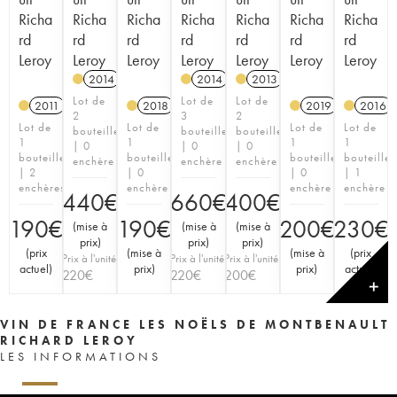
Richa
Richa
Richa
Richa
Richa
Richa
Richa
rd
rd
rd
rd
rd
rd
rd
Leroy
Leroy
Leroy
Leroy
Leroy
Leroy
Leroy
2014
A
K
2014
A
K
2013
A
K
Lot de
Lot de
Lot de
2011
A
K
2018
A
K
2019
A
K
2016
2
3
2
Lot de
Lot de
Lot de
Lot de
bouteilles
bouteilles
bouteilles
1
1
1
1
| 0
| 0
| 0
bouteille
bouteille
bouteille
bouteille
enchère
enchère
enchère
| 2
| 0
| 0
| 1
enchères
enchère
enchère
enchère
440
€
660
€
400
€
190
€
190
€
200
€
230
€
(
mise à
(
mise à
(
mise à
prix
)
prix
)
prix
)
(
prix
(
mise à
(
mise à
(
prix
Prix à l'unité
Prix à l'unité
Prix à l'unité
actuel
)
prix
)
prix
)
actuel
)
220
€
220
€
200
€
✕
VIN DE FRANCE LES NOËLS DE MONTBENAULT
RICHARD LEROY
LES INFORMATIONS