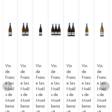
Vin
Vin
Vin
Vin
Vin
Vin
Vin
de
de
de
de
de
de
de
Franc
Franc
Franc
Franc
Franc
Franc
Franc
e Les
e Les
e Les
e Les
e Les
e Les
e Les
Noël
Noël
Noël
Noël
Noël
Noël
Noël
s de
s de
s de
s de
s de
s de
s de
Mont
Mont
Mont
Mont
Mont
Mont
Mont
bena
bena
bena
bena
bena
bena
bena
ult
ult
ult
ult
ult
ult
ult