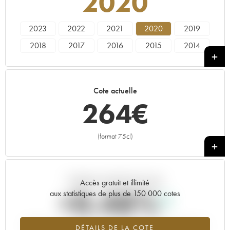
2020
2023
2022
2021
2020
2019
2018
2017
2016
2015
2014
2013
2012
2011
2010
2009
2008
2007
2006
2005
2004
Cote actuelle
2003
2002
2001
----
264
€
(format 75cl)
+
Tendance actuelle de la cote
Accès gratuit et illimité
+0.48%
aux statistiques de plus de 150 000 cotes
Tendance à la hausse du millésime 2020 en 2026 par rapport à
DÉTAILS DE LA COTE