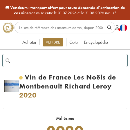
🚚
Vendeurs :
transport offert pour toute demande d’estimation de
vos vins
transmise entre le 01.07.2026 et le 31.08.2026 inclus*
Acheter
Cote
Encyclopédie
VENDRE
Vin de France Les Noëls de
Montbenault Richard Leroy
2020
Millésime