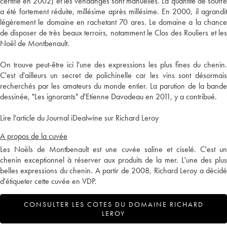
certifié en 2002) et les vendanges sont manuelles. La quantité de soufre
a été fortement réduite, millésime après millésime. En 2000, il agrandit
légèrement le domaine en rachetant 70 ares. Le domaine a la chance
de disposer de très beaux terroirs, notamment le Clos des Rouliers et les
Noël de Montbenault.
On trouve peut-être ici l'une des expressions les plus fines du chenin.
C'est d'ailleurs un secret de polichinelle car les vins sont désormais
recherchés par les amateurs du monde entier. La parution de la bande
dessinée, "Les ignorants" d'Etienne Davodeau en 2011, y a contribué.
Lire l'article du Journal iDealwine sur Richard Leroy
A propos de la cuvée
Les Noëls de Montbenault est une cuvée saline et ciselé. C'est un
chenin exceptionnel à réserver aux produits de la mer. L'une des plus
belles expressions du chenin. A partir de 2008, Richard Leroy a décidé
d'étiqueter cette cuvée en VDP.
CONSULTER LES COTES DU DOMAINE RICHARD
LEROY