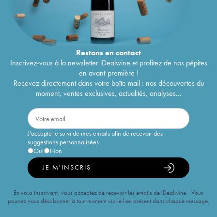
Restons en
contact
Inscrivez-vous à la newsletter iDealwine et profitez de nos pépites
en avant-première !
Recevez directement dans votre boîte mail : nos découvertes du
moment, ventes exclusives, actualités, analyses...
J'accepte le suivi de mes emails afin de recevoir des
suggestions personnalisées
Oui
Non
JE M'INSCRIS
En vous inscrivant, vous acceptez de recevoir les emails de iDealwine. Vous
pouvez vous désabonner à tout moment via le lien présent dans chaque message.