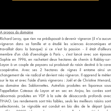
A propos du domaine
Richard Leroy, que rien ne prédisposait à devenir vigneron (il n'a aucun
vigneron dans sa famille et a étudié les sciences économiques et
travaillait dans la banque) si ce n'est la passion - il était d'ailleurs
membre d'un club d'oenologie à Paris -, s'est lancé avec son épouse
Sophie en 1996, en rachetant deux hectares de chenin à Rablay-sur-
Layon à un couple de paysans sui produisait du raisin destiné à la cave
coopérative. Avec ses 2 hectares de vignes il entame ainsi un
changement de vie radical et devient néo vigneron. Il apprend le métier
sur le tas et avec l'aide d'amis vignerons : Joël et de Christine Menard,
au domaine des Sablonnettes. Autrefois produites en liquoreux sous
l'appellation Coteaux du Layon et en sec en Anjou, les cuvées sont
désormais produites en VDF à la suite de désaccords profonds avec
l'INAO. Les rendements sont très faibles, seuls les meilleurs raisins sont
sélectionnés. Le vignoble est conduit en bio dès de le départ (puis