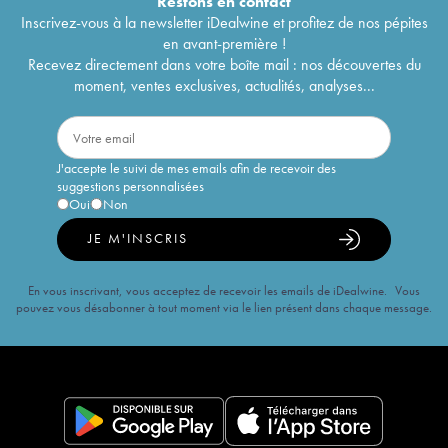
Restons en
contact
Inscrivez-vous à la newsletter iDealwine et profitez de nos pépites
en avant-première !
Recevez directement dans votre boîte mail : nos découvertes du
moment, ventes exclusives, actualités, analyses...
J'accepte le suivi de mes emails afin de recevoir des
suggestions personnalisées
Oui
Non
JE M'INSCRIS
En vous inscrivant, vous acceptez de recevoir les emails de iDealwine. Vous
pouvez vous désabonner à tout moment via le lien présent dans chaque message.