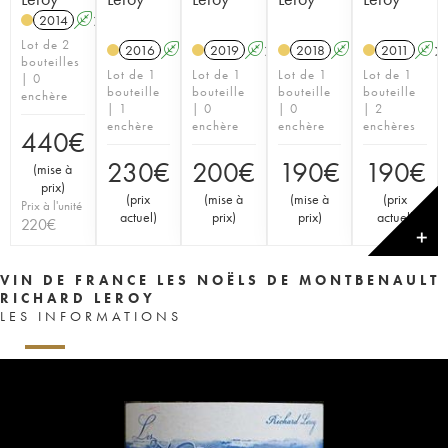
2014
A
K
Lot de 2
2016
A
K
2019
A
K
2018
A
K
2011
A
bouteilles
Lot de 1
Lot de 1
Lot de 1
Lot de 1
| 0
bouteille
bouteille
bouteille
bouteille
enchère
| 1
| 0
| 0
| 2
enchère
enchère
enchère
enchères
440
€
230
€
200
€
190
€
190
€
(
mise à
prix
)
(
prix
(
mise à
(
mise à
(
prix
Prix à l'unité
actuel
)
prix
)
prix
)
actuel
)
220
€
✕
VIN DE FRANCE LES NOËLS DE MONTBENAULT
RICHARD LEROY
LES INFORMATIONS