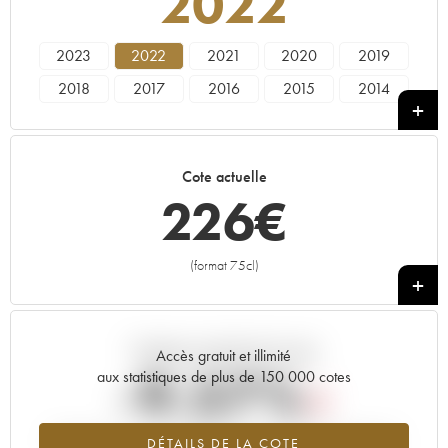
2022
2023
2022
2021
2020
2019
2018
2017
2016
2015
2014
2013
2012
2011
2010
2009
2008
2007
2006
2005
2004
Cote actuelle
2003
2002
2001
----
226
€
(format 75cl)
+
Tendance actuelle de la cote
Accès gratuit et illimité
-9.57%
aux statistiques de plus de 150 000 cotes
Tendance à la baisse du millésime 2022 en 2026 par rapport à
DÉTAILS DE LA COTE