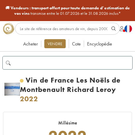
🚚
Vendeurs :
transport offert pour toute demande d’estimation de
vos vins
transmise entre le 01.07.2026 et le 31.08.2026 inclus*
Acheter
Cote
Encyclopédie
VENDRE
Vin de France Les Noëls de
Montbenault Richard Leroy
2022
Millésime