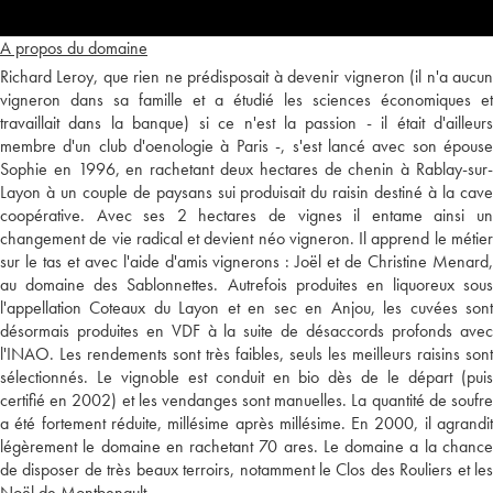
A propos du domaine
Richard Leroy, que rien ne prédisposait à devenir vigneron (il n'a aucun
vigneron dans sa famille et a étudié les sciences économiques et
travaillait dans la banque) si ce n'est la passion - il était d'ailleurs
membre d'un club d'oenologie à Paris -, s'est lancé avec son épouse
Sophie en 1996, en rachetant deux hectares de chenin à Rablay-sur-
Layon à un couple de paysans sui produisait du raisin destiné à la cave
coopérative. Avec ses 2 hectares de vignes il entame ainsi un
changement de vie radical et devient néo vigneron. Il apprend le métier
sur le tas et avec l'aide d'amis vignerons : Joël et de Christine Menard,
au domaine des Sablonnettes. Autrefois produites en liquoreux sous
l'appellation Coteaux du Layon et en sec en Anjou, les cuvées sont
désormais produites en VDF à la suite de désaccords profonds avec
l'INAO. Les rendements sont très faibles, seuls les meilleurs raisins sont
sélectionnés. Le vignoble est conduit en bio dès de le départ (puis
certifié en 2002) et les vendanges sont manuelles. La quantité de soufre
a été fortement réduite, millésime après millésime. En 2000, il agrandit
légèrement le domaine en rachetant 70 ares. Le domaine a la chance
de disposer de très beaux terroirs, notamment le Clos des Rouliers et les
Noël de Montbenault.