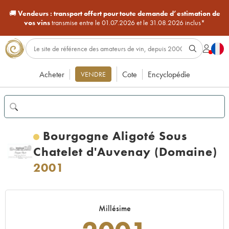
🚚
Vendeurs :
transport offert pour toute demande d’estimation de
vos vins
transmise entre le 01.07.2026 et le 31.08.2026 inclus*
Acheter
Cote
Encyclopédie
VENDRE
Bourgogne Aligoté Sous
Chatelet d'Auvenay (Domaine)
2001
Millésime