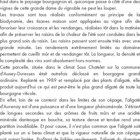
haut dans le paysage bourguignon et, quiconque passe à côté d'une des
vignes de cette grande dame du vignoble ne peut les louper.
Les travaux sont tous réalisés conformément au principe de la
biodynamie, des tisanes maison sont appliquées au vigne afin de
favoriser leur croissance et les vendanges, réalisées tôt dans la matinée
afin de préserver les raisins de la chaleur de l'été sont conduites dans le
plus grand soin du raisin. Les raisins passent sont ensuite triés avec une
grande minutie. Les rendements extrêmement limités au domaine
permettent de cueillir mûr et de vendanger tôt. La longueur, la densité et
la complexité des vins sont absolument hors-normes.
Cette parcelle, située dans le climat Sous Chatelet sur la commune
d'Auxey-Duresses était autrefois déclassé en bourgogne grand
ordinaire. Replanté en 1989 et remplacé par des plants d'aligoté, elle
produit aujourd'hui ce qui est peut-être le plus grand aligoté de toute la
bourgogne viticole.
En effet, loin de se contenir dans les limites de son cépage, l'aligoté
d'Auvenay est d'une puissance et d'une longueur phénoménale. S'étirant
de longues secondes sur des arômes de fruits mûrs et une acidité
minérale dantesque en bouche, sa texture dense et tendue rend une
partition inoubliable. Et pour cause, il n'est plus commun que l'aligoté soit
planté sur un si beau climat et que la vigueur naturelle de son cépage
soit autant limitée. Profitant de faibles rendements, l'aligoté du domaine