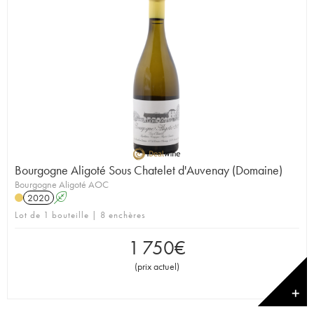
Bourgogne Aligoté Sous Chatelet d'Auvenay (Domaine)
Bourgogne Aligoté AOC
2020
A
Lot de 1 bouteille | 8 enchères
1 750
€
(
prix actuel
)
✕