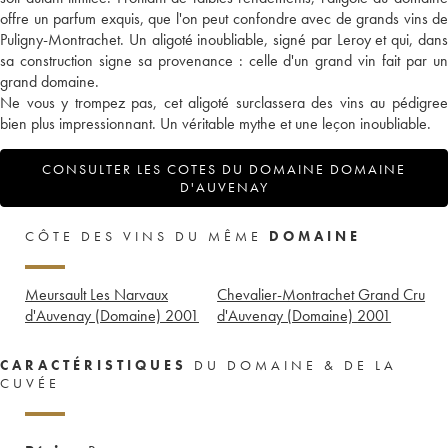
offre un parfum exquis, que l'on peut confondre avec de grands vins de
Puligny-Montrachet. Un aligoté inoubliable, signé par Leroy et qui, dans
sa construction signe sa provenance : celle d'un grand vin fait par un
grand domaine.
Ne vous y trompez pas, cet aligoté surclassera des vins au pédigree
bien plus impressionnant. Un véritable mythe et une leçon inoubliable.
CONSULTER LES COTES DU DOMAINE DOMAINE
D'AUVENAY
CÔTE DES VINS DU MÊME
DOMAINE
Meursault Les Narvaux
Chevalier-Montrachet Grand Cru
d'Auvenay (Domaine)
2001
d'Auvenay (Domaine)
2001
CARACTÉRISTIQUES
DU DOMAINE & DE LA
CUVÉE