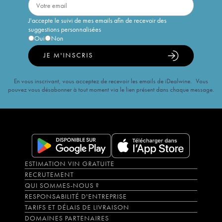
J'accepte le suivi de mes emails afin de recevoir des
suggestions personnalisées
Oui
Non
JE M'INSCRIS
En vous inscrivant, vous acceptez de recevoir les emails de iDealwine. Vous
pouvez vous désabonner à tout moment via le lien présent dans chaque message.
ESTIMATION VIN GRATUITE
RECRUTEMENT
QUI SOMMES-NOUS ?
RESPONSABILITÉ D'ENTREPRISE
TARIFS ET DÉLAIS DE LIVRAISON
DOMAINES PARTENAIRES