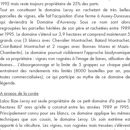
1992 mais reste toujours propriétaire de 25% des parts.
Tout en constituant le domaine Leroy en rachetant de très belles
parcelles de vignes, elle fait l'acquisition d'une ferme à Auxey-Duresses
qui deviendra le Domaine d'Auvenay. Sous ce nom sont alors
regroupées les parcelles héritées de son père et rachetées entre 1989
et 1995. Le domaine s'étend sur 3,9 hectares et comprend maintenant 5
grands crus (3 blancs avec Chevalier Montrachet, Batard Montrachet,
Criot-Batard Montrachet et 2 rouges avec Bonnes Mares et Mazis-
Chambertin). Le domaine poursuit visiblement l'approche biodynamique
de sa propriétaire : vignes non rognées à l'image de lianes, utilisation de
tisanes... L'ébourgeonnage et la limite de 5 grappes sur chaque pied
entraînent des rendements très limités (8000 bouteilles par an, pas
toutes commercialisées), ce qui participe au mythe de ce domaine de
légende.
A propos de la cuvée
Lalou Bize-Leroy est seule propriétaire de ce petit domaine d'à peine 3
hectares 87 ares qu'elle a construit entre les années 1989 et 1995.
Principalement connu pour ses blancs, ce domaine applique les mêmes
techniques que son cousin, le domaine Leroy. Un soin extrême est
apporté à la viticulture. Les vignes, non rognées mais tressées s'élèvent