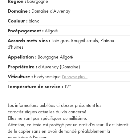
Région :
Bourgogne
Domaine :
Domaine d'Auvenay
Couleur :
blanc
Encépagement :
Aligoté
Accords mets-vins :
Foie gras
,
Rougail zœufs
,
Plateau
d'huîtres
Appellation :
Bourgogne Aligoté
Propriétaire :
d'Auvenay (Domaine)
Viticulture :
biodynamique
En savoir plus...
Température de service :
12°
Les informations publiées ci-dessus présentent les
caractéristiques actuelles du vin concerné.
Elles ne sont pas spécifiques au millésime.
Attention, ce texte est protégé par un droit d'auteur. Il est interdit
de le copier sans en avoir demandé préalablement la
permission à l'auteur.