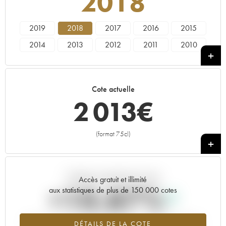
2018
2019
2018
2017
2016
2015
2014
2013
2012
2011
2010
2009
2008
2007
2006
2005
2004
2003
2002
2001
2000
Cote actuelle
1999
1997
2 013
€
(format 75cl)
+
Tendance actuelle de la cote
Accès gratuit et illimité
+10.87%
aux statistiques de plus de 150 000 cotes
Tendance à la hausse du millésime 2018 en 2026 par rapport à
DÉTAILS DE LA COTE