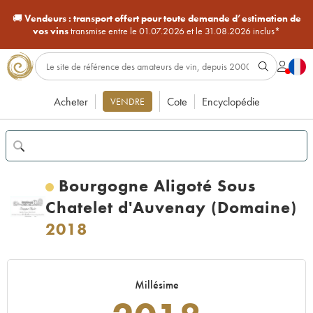
🚚
Vendeurs :
transport offert pour toute demande d’estimation de
vos vins
transmise entre le 01.07.2026 et le 31.08.2026 inclus*
Acheter
Cote
Encyclopédie
VENDRE
Bourgogne Aligoté Sous
Chatelet d'Auvenay (Domaine)
2018
Millésime