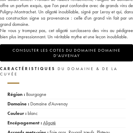
offre un parfum exquis, que l'on peut confondre avec de grands vins de
Puligny-Montrachet. Un aligoté inoubliable, signé par Leroy et qui, dans
sa construction signe sa provenance : celle d'un grand vin fait par un
grand domaine.
Ne vous y trompez pas, cet aligoté surclassera des vins au pédigree
bien plus impressionnant. Un véritable mythe et une leçon inoubliable.
CONSULTER LES COTES DU DOMAINE DOMAINE
D'AUVENAY
CARACTÉRISTIQUES
DU DOMAINE & DE LA
CUVÉE
Région :
Bourgogne
Domaine :
Domaine d'Auvenay
Couleur :
blanc
Encépagement :
Aligoté
Accords mets-vins :
Foie gras
,
Rougail zœufs
,
Plateau