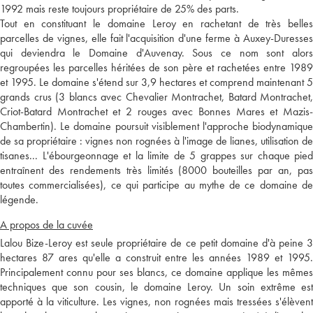
1992 mais reste toujours propriétaire de 25% des parts.
Tout en constituant le domaine Leroy en rachetant de très belles
parcelles de vignes, elle fait l'acquisition d'une ferme à Auxey-Duresses
qui deviendra le Domaine d'Auvenay. Sous ce nom sont alors
regroupées les parcelles héritées de son père et rachetées entre 1989
et 1995. Le domaine s'étend sur 3,9 hectares et comprend maintenant 5
grands crus (3 blancs avec Chevalier Montrachet, Batard Montrachet,
Criot-Batard Montrachet et 2 rouges avec Bonnes Mares et Mazis-
Chambertin). Le domaine poursuit visiblement l'approche biodynamique
de sa propriétaire : vignes non rognées à l'image de lianes, utilisation de
tisanes... L'ébourgeonnage et la limite de 5 grappes sur chaque pied
entraînent des rendements très limités (8000 bouteilles par an, pas
toutes commercialisées), ce qui participe au mythe de ce domaine de
légende.
A propos de la cuvée
Lalou Bize-Leroy est seule propriétaire de ce petit domaine d'à peine 3
hectares 87 ares qu'elle a construit entre les années 1989 et 1995.
Principalement connu pour ses blancs, ce domaine applique les mêmes
techniques que son cousin, le domaine Leroy. Un soin extrême est
apporté à la viticulture. Les vignes, non rognées mais tressées s'élèvent