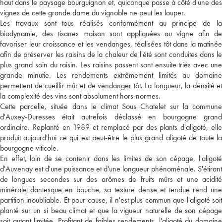
haut dans le paysage bourguignon et, quiconque passe à côté d'une des
vignes de cette grande dame du vignoble ne peut les louper.
Les travaux sont tous réalisés conformément au principe de la
biodynamie, des tisanes maison sont appliquées au vigne afin de
favoriser leur croissance et les vendanges, réalisées tôt dans la matinée
afin de préserver les raisins de la chaleur de l'été sont conduites dans le
plus grand soin du raisin. Les raisins passent sont ensuite triés avec une
grande minutie. Les rendements extrêmement limités au domaine
permettent de cueillir mûr et de vendanger tôt. La longueur, la densité et
la complexité des vins sont absolument hors-normes.
Cette parcelle, située dans le climat Sous Chatelet sur la commune
d'Auxey-Duresses était autrefois déclassé en bourgogne grand
ordinaire. Replanté en 1989 et remplacé par des plants d'aligoté, elle
produit aujourd'hui ce qui est peut-être le plus grand aligoté de toute la
bourgogne viticole.
En effet, loin de se contenir dans les limites de son cépage, l'aligoté
d'Auvenay est d'une puissance et d'une longueur phénoménale. S'étirant
de longues secondes sur des arômes de fruits mûrs et une acidité
minérale dantesque en bouche, sa texture dense et tendue rend une
partition inoubliable. Et pour cause, il n'est plus commun que l'aligoté soit
planté sur un si beau climat et que la vigueur naturelle de son cépage
soit autant limitée. Profitant de faibles rendements, l'aligoté du domaine