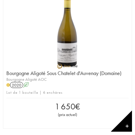
Bourgogne Aligoté Sous Chatelet d'Auvenay (Domaine)
Bourgogne Aligoté AOC
2020
A
Lot de 1 bouteille | 6 enchères
1 650
€
(
prix actuel
)
✕