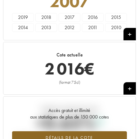
2007
2019
2018
2017
2016
2015
2014
2013
2012
2011
2010
2009
2008
2007
2006
2005
2004
2003
2002
2001
2000
Cote actuelle
1999
1997
2 016
€
(format 75cl)
+
Tendance actuelle de la cote
Accès gratuit et illimité
+0.65%
aux statistiques de plus de 150 000 cotes
Tendance à la hausse du millésime 2007 en 2026 par rapport à
DÉTAILS DE LA COTE