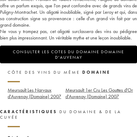
offre un parfum exquis, que l'on peut confondre avec de grands vins de
Puligny-Montrachet. Un aligoté inoubliable, signé par Leroy et qui, dans
sa construction signe sa provenance : celle d'un grand vin fait par un
grand domaine.
Ne vous y trompez pas, cet aligoté surclassera des vins au pédigree
bien plus impressionnant. Un véritable mythe et une leçon inoubliable.
CONSULTER LES COTES DU DOMAINE DOMAINE
D'AUVENAY
CÔTE DES VINS DU MÊME
DOMAINE
Meursault Les Narvaux
Meursault 1er Cru Les Gouttes d'Or
d'Auvenay (Domaine)
2007
d'Auvenay (Domaine)
2007
CARACTÉRISTIQUES
DU DOMAINE & DE LA
CUVÉE