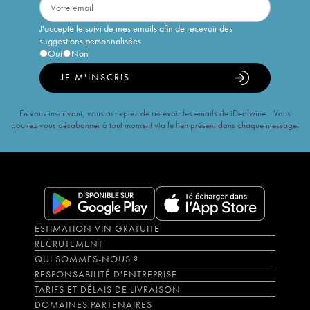
J'accepte le suivi de mes emails afin de recevoir des
suggestions personnalisées
Oui
Non
JE M'INSCRIS
En vous inscrivant, vous acceptez de recevoir les emails de iDealwine. Vous
pouvez vous désabonner à tout moment via le lien présent dans chaque message.
ESTIMATION VIN GRATUITE
RECRUTEMENT
QUI SOMMES-NOUS ?
RESPONSABILITÉ D'ENTREPRISE
TARIFS ET DÉLAIS DE LIVRAISON
DOMAINES PARTENAIRES