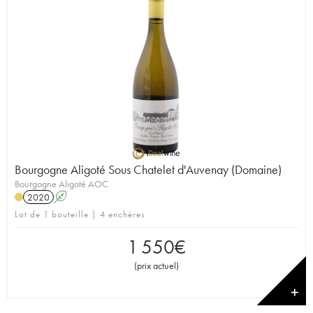
Bourgogne Aligoté Sous Chatelet d'Auvenay (Domaine)
Bourgogne Aligoté AOC
2020
A
Lot de 1 bouteille | 4 enchères
1 550
€
(
prix actuel
)
✕