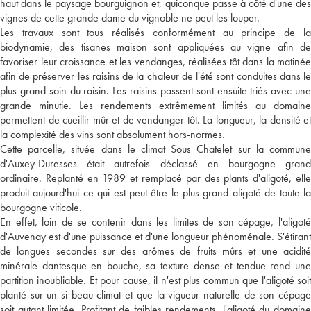
haut dans le paysage bourguignon et, quiconque passe à côté d'une des
vignes de cette grande dame du vignoble ne peut les louper.
Les travaux sont tous réalisés conformément au principe de la
biodynamie, des tisanes maison sont appliquées au vigne afin de
favoriser leur croissance et les vendanges, réalisées tôt dans la matinée
afin de préserver les raisins de la chaleur de l'été sont conduites dans le
plus grand soin du raisin. Les raisins passent sont ensuite triés avec une
grande minutie. Les rendements extrêmement limités au domaine
permettent de cueillir mûr et de vendanger tôt. La longueur, la densité et
la complexité des vins sont absolument hors-normes.
Cette parcelle, située dans le climat Sous Chatelet sur la commune
d'Auxey-Duresses était autrefois déclassé en bourgogne grand
ordinaire. Replanté en 1989 et remplacé par des plants d'aligoté, elle
produit aujourd'hui ce qui est peut-être le plus grand aligoté de toute la
bourgogne viticole.
En effet, loin de se contenir dans les limites de son cépage, l'aligoté
d'Auvenay est d'une puissance et d'une longueur phénoménale. S'étirant
de longues secondes sur des arômes de fruits mûrs et une acidité
minérale dantesque en bouche, sa texture dense et tendue rend une
partition inoubliable. Et pour cause, il n'est plus commun que l'aligoté soit
planté sur un si beau climat et que la vigueur naturelle de son cépage
soit autant limitée. Profitant de faibles rendements, l'aligoté du domaine