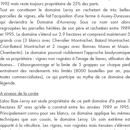
1992 mais reste toujours propriétaire de 25% des parts.
Tout en constituant le domaine Leroy en rachetant de très belles
parcelles de vignes, elle fait l'acquisition d'une ferme à Auxey-Duresses
qui deviendra le Domaine d'Auvenay. Sous ce nom sont alors
regroupées les parcelles héritées de son père et rachetées entre 1989
et 1995. Le domaine s'étend sur 3,9 hectares et comprend maintenant 5
grands crus (3 blancs avec Chevalier Montrachet, Batard Montrachet,
Criot-Batard Montrachet et 2 rouges avec Bonnes Mares et Mazis-
Chambertin). Le domaine poursuit visiblement l'approche biodynamique
de sa propriétaire : vignes non rognées à l'image de lianes, utilisation de
tisanes... L'ébourgeonnage et la limite de 5 grappes sur chaque pied
entraînent des rendements très limités (8000 bouteilles par an, pas
toutes commercialisées), ce qui participe au mythe de ce domaine de
légende.
A propos de la cuvée
Lalou Bize-Leroy est seule propriétaire de ce petit domaine d'à peine 3
hectares 87 ares qu'elle a construit entre les années 1989 et 1995.
Principalement connu pour ses blancs, ce domaine applique les mêmes
techniques que son cousin, le domaine Leroy. Un soin extrême est
apporté à la viticulture. Les vignes, non rognées mais tressées s'élèvent