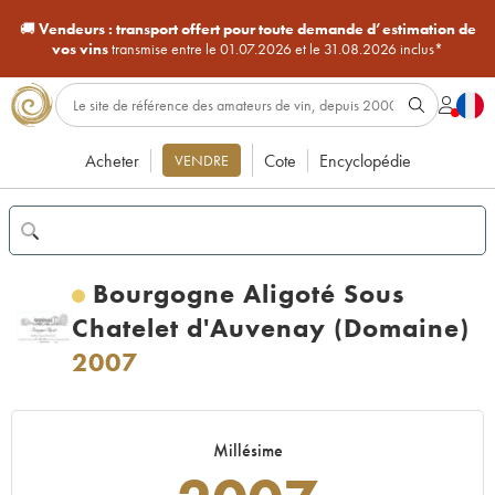
🚚
Vendeurs :
transport offert pour toute demande d’estimation de
vos vins
transmise entre le 01.07.2026 et le 31.08.2026 inclus*
Acheter
Cote
Encyclopédie
VENDRE
Bourgogne Aligoté Sous
Chatelet d'Auvenay (Domaine)
2007
Millésime