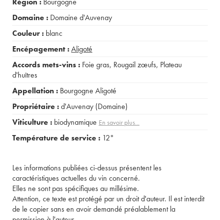
Région :
Bourgogne
Domaine :
Domaine d'Auvenay
Couleur :
blanc
Encépagement :
Aligoté
Accords mets-vins :
Foie gras
,
Rougail zœufs
,
Plateau
d'huîtres
Appellation :
Bourgogne Aligoté
Propriétaire :
d'Auvenay (Domaine)
Viticulture :
biodynamique
En savoir plus...
Température de service :
12°
Les informations publiées ci-dessus présentent les
caractéristiques actuelles du vin concerné.
Elles ne sont pas spécifiques au millésime.
Attention, ce texte est protégé par un droit d'auteur. Il est interdit
de le copier sans en avoir demandé préalablement la
permission à l'auteur.