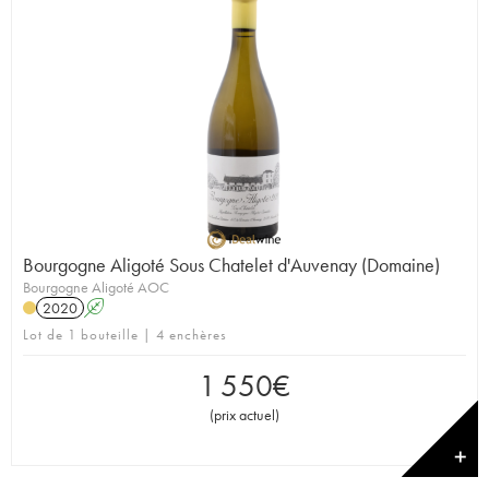
Bourgogne Aligoté Sous Chatelet d'Auvenay (Domaine)
Bourgogne Aligoté AOC
2020
A
Lot de 1 bouteille | 4 enchères
1 550
€
(
prix actuel
)
✕