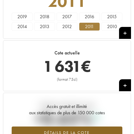
2011
2019
2018
2017
2016
2015
2014
2013
2012
2011
2010
2009
2008
2007
2006
2005
2004
2003
2002
2001
2000
Cote actuelle
1999
1997
1 631
€
(format 75cl)
+
Tendance actuelle de la cote
Accès gratuit et illimité
+0.65%
aux statistiques de plus de 150 000 cotes
Tendance à la hausse du millésime 2011 en 2026 par rapport à
DÉTAILS DE LA COTE