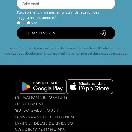
J'accepte le suivi de mes emails afin de recevoir des
suggestions personnalisées
Oui
Non
JE M'INSCRIS
En vous inscrivant, vous acceptez de recevoir les emails de iDealwine. Vous
pouvez vous désabonner à tout moment via le lien présent dans chaque message.
ESTIMATION VIN GRATUITE
RECRUTEMENT
QUI SOMMES-NOUS ?
RESPONSABILITÉ D'ENTREPRISE
TARIFS ET DÉLAIS DE LIVRAISON
DOMAINES PARTENAIRES