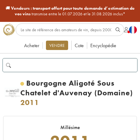
🚚
Vendeurs :
transport offert pour toute demande d’estimation de
vos vins
transmise entre le 01.07.2026 et le 31.08.2026 inclus*
Acheter
Cote
Encyclopédie
VENDRE
Bourgogne Aligoté Sous
Chatelet d'Auvenay (Domaine)
2011
Millésime