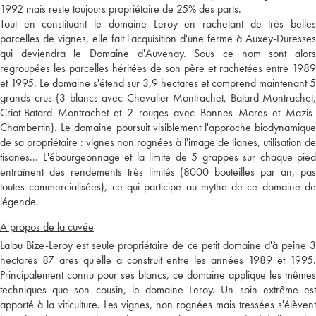
1992 mais reste toujours propriétaire de 25% des parts.
Tout en constituant le domaine Leroy en rachetant de très belles
parcelles de vignes, elle fait l'acquisition d'une ferme à Auxey-Duresses
qui deviendra le Domaine d'Auvenay. Sous ce nom sont alors
regroupées les parcelles héritées de son père et rachetées entre 1989
et 1995. Le domaine s'étend sur 3,9 hectares et comprend maintenant 5
grands crus (3 blancs avec Chevalier Montrachet, Batard Montrachet,
Criot-Batard Montrachet et 2 rouges avec Bonnes Mares et Mazis-
Chambertin). Le domaine poursuit visiblement l'approche biodynamique
de sa propriétaire : vignes non rognées à l'image de lianes, utilisation de
tisanes... L'ébourgeonnage et la limite de 5 grappes sur chaque pied
entraînent des rendements très limités (8000 bouteilles par an, pas
toutes commercialisées), ce qui participe au mythe de ce domaine de
légende.
A propos de la cuvée
Lalou Bize-Leroy est seule propriétaire de ce petit domaine d'à peine 3
hectares 87 ares qu'elle a construit entre les années 1989 et 1995.
Principalement connu pour ses blancs, ce domaine applique les mêmes
techniques que son cousin, le domaine Leroy. Un soin extrême est
apporté à la viticulture. Les vignes, non rognées mais tressées s'élèvent