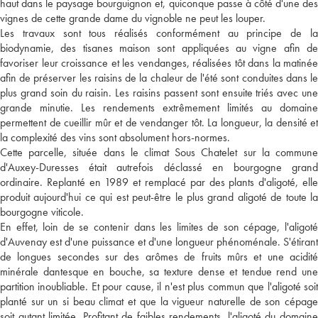
haut dans le paysage bourguignon et, quiconque passe à côté d'une des
vignes de cette grande dame du vignoble ne peut les louper.
Les travaux sont tous réalisés conformément au principe de la
biodynamie, des tisanes maison sont appliquées au vigne afin de
favoriser leur croissance et les vendanges, réalisées tôt dans la matinée
afin de préserver les raisins de la chaleur de l'été sont conduites dans le
plus grand soin du raisin. Les raisins passent sont ensuite triés avec une
grande minutie. Les rendements extrêmement limités au domaine
permettent de cueillir mûr et de vendanger tôt. La longueur, la densité et
la complexité des vins sont absolument hors-normes.
Cette parcelle, située dans le climat Sous Chatelet sur la commune
d'Auxey-Duresses était autrefois déclassé en bourgogne grand
ordinaire. Replanté en 1989 et remplacé par des plants d'aligoté, elle
produit aujourd'hui ce qui est peut-être le plus grand aligoté de toute la
bourgogne viticole.
En effet, loin de se contenir dans les limites de son cépage, l'aligoté
d'Auvenay est d'une puissance et d'une longueur phénoménale. S'étirant
de longues secondes sur des arômes de fruits mûrs et une acidité
minérale dantesque en bouche, sa texture dense et tendue rend une
partition inoubliable. Et pour cause, il n'est plus commun que l'aligoté soit
planté sur un si beau climat et que la vigueur naturelle de son cépage
soit autant limitée. Profitant de faibles rendements, l'aligoté du domaine