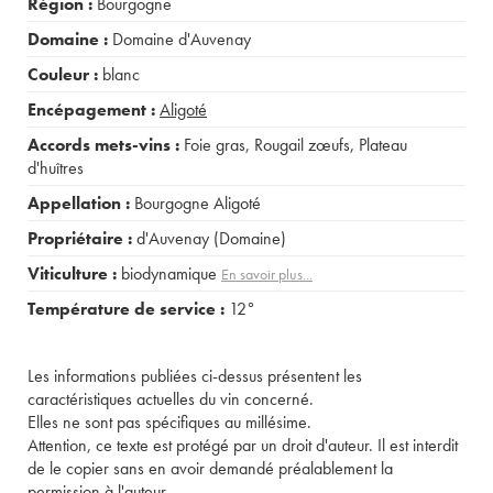
Région :
Bourgogne
Domaine :
Domaine d'Auvenay
Couleur :
blanc
Encépagement :
Aligoté
Accords mets-vins :
Foie gras
,
Rougail zœufs
,
Plateau
d'huîtres
Appellation :
Bourgogne Aligoté
Propriétaire :
d'Auvenay (Domaine)
Viticulture :
biodynamique
En savoir plus...
Température de service :
12°
Les informations publiées ci-dessus présentent les
caractéristiques actuelles du vin concerné.
Elles ne sont pas spécifiques au millésime.
Attention, ce texte est protégé par un droit d'auteur. Il est interdit
de le copier sans en avoir demandé préalablement la
permission à l'auteur.