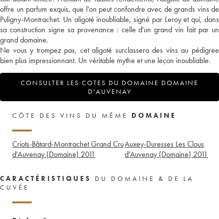
offre un parfum exquis, que l'on peut confondre avec de grands vins de
Puligny-Montrachet. Un aligoté inoubliable, signé par Leroy et qui, dans
sa construction signe sa provenance : celle d'un grand vin fait par un
grand domaine.
Ne vous y trompez pas, cet aligoté surclassera des vins au pédigree
bien plus impressionnant. Un véritable mythe et une leçon inoubliable.
CONSULTER LES COTES DU DOMAINE DOMAINE
D'AUVENAY
CÔTE DES VINS DU MÊME
DOMAINE
Criots-Bâtard-Montrachet Grand Cru
Auxey-Duresses Les Clous
d'Auvenay (Domaine)
2011
d'Auvenay (Domaine)
2011
CARACTÉRISTIQUES
DU DOMAINE & DE LA
CUVÉE