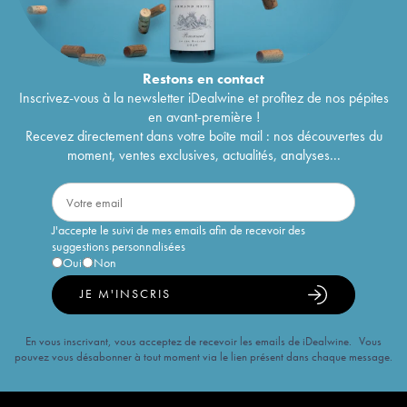
Restons en
contact
Inscrivez-vous à la newsletter iDealwine et profitez de nos pépites
en avant-première !
Recevez directement dans votre boîte mail : nos découvertes du
moment, ventes exclusives, actualités, analyses...
J'accepte le suivi de mes emails afin de recevoir des
suggestions personnalisées
Oui
Non
JE M'INSCRIS
En vous inscrivant, vous acceptez de recevoir les emails de iDealwine. Vous
pouvez vous désabonner à tout moment via le lien présent dans chaque message.