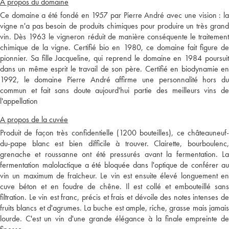
A propos du domaine
Ce domaine a été fondé en 1957 par Pierre André avec une vision : la
vigne n'a pas besoin de produits chimiques pour produire un très grand
vin. Dès 1963 le vigneron réduit de manière conséquente le traitement
chimique de la vigne. Certifié bio en 1980, ce domaine fait figure de
pionnier. Sa fille Jacqueline, qui reprend le domaine en 1984 poursuit
dans un même esprit le travail de son père. Certifié en biodynamie en
1992, le domaine Pierre André affirme une personnalité hors du
commun et fait sans doute aujourd'hui partie des meilleurs vins de
l'appellation
A propos de la cuvée
Produit de façon très confidentielle (1200 bouteilles), ce châteauneuf-
du-pape blanc est bien difficile à trouver. Clairette, bourboulenc,
grenache et roussanne ont été pressurés avant la fermentation. La
fermentation malolactique a été bloquée dans l'optique de conférer au
vin un maximum de fraîcheur. Le vin est ensuite élevé longuement en
cuve béton et en foudre de chêne. Il est collé et embouteillé sans
filtration. Le vin est franc, précis et frais et dévoile des notes intenses de
fruits blancs et d'agrumes. La buche est ample, riche, grasse mais jamais
lourde. C'est un vin d'une grande élégance à la finale empreinte de