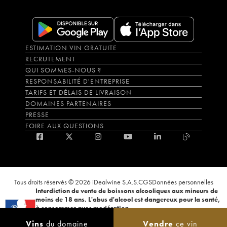
ESTIMATION VIN GRATUITE
RECRUTEMENT
QUI SOMMES-NOUS ?
RESPONSABILITÉ D'ENTREPRISE
TARIFS ET DÉLAIS DE LIVRAISON
DOMAINES PARTENAIRES
PRESSE
FOIRE AUX QUESTIONS
Tous droits réservés © 2026 iDealwine S.A.S.
CGS
Données personnelles
Interdiction de vente de boissons alcooliques aux mineurs de
moins de 18 ans. L'abus d'alcool est dangereux pour la santé,
à consommer avec modération.
La preuve de majorité de l'acheteur est exigée au moment de la vente en
Vins
du domaine
Vendre
ce vin
ligne. CODE DE LA SANTÉ PUBLIQUE, ART.L.3342-1 et L.3353-3