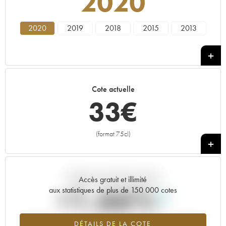
2020
2020
2019
2018
2015
2013
Cote actuelle
33
€
(format 75cl)
+
Tendance actuelle de la cote
Accès gratuit et illimité
+1.66%
aux statistiques de plus de 150 000 cotes
Tendance à la hausse du millésime 2020 en 2026 par rapport à
DÉTAILS DE LA COTE