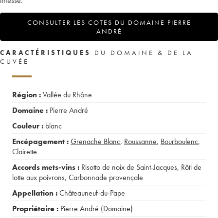
finesse.
CONSULTER LES COTES DU DOMAINE PIERRE
ANDRÉ
CARACTÉRISTIQUES
DU DOMAINE & DE LA
CUVÉE
Région :
Vallée du Rhône
Domaine :
Pierre André
Couleur :
blanc
Encépagement :
Grenache Blanc
,
Roussanne
,
Bourboulenc
,
Clairette
Accords mets-vins :
Risotto de noix de Saint-Jacques
,
Rôti de
lotte aux poivrons
,
Carbonnade provençale
Appellation :
Châteauneuf-du-Pape
Propriétaire :
Pierre André (Domaine)