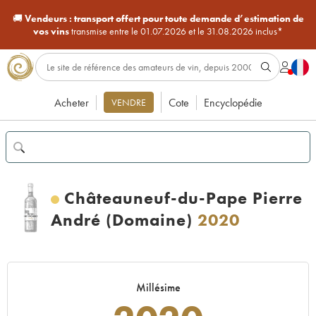
🚚
Vendeurs :
transport offert pour toute demande d’estimation de
vos vins
transmise entre le 01.07.2026 et le 31.08.2026 inclus*
Acheter
Cote
Encyclopédie
VENDRE
Châteauneuf-du-Pape Pierre
André (Domaine)
2020
Millésime