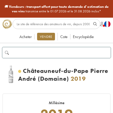
🚚
Vendeurs :
transport offert pour toute demande d’estimation de
vos vins
transmise entre le 01.07.2026 et le 31.08.2026 inclus*
Acheter
Cote
Encyclopédie
VENDRE
Châteauneuf-du-Pape Pierre
André (Domaine)
2019
Millésime