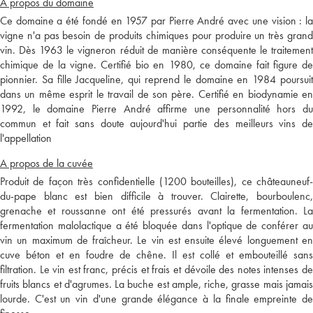
A propos du domaine
Ce domaine a été fondé en 1957 par Pierre André avec une vision : la
vigne n'a pas besoin de produits chimiques pour produire un très grand
vin. Dès 1963 le vigneron réduit de manière conséquente le traitement
chimique de la vigne. Certifié bio en 1980, ce domaine fait figure de
pionnier. Sa fille Jacqueline, qui reprend le domaine en 1984 poursuit
dans un même esprit le travail de son père. Certifié en biodynamie en
1992, le domaine Pierre André affirme une personnalité hors du
commun et fait sans doute aujourd'hui partie des meilleurs vins de
l'appellation
A propos de la cuvée
Produit de façon très confidentielle (1200 bouteilles), ce châteauneuf-
du-pape blanc est bien difficile à trouver. Clairette, bourboulenc,
grenache et roussanne ont été pressurés avant la fermentation. La
fermentation malolactique a été bloquée dans l'optique de conférer au
vin un maximum de fraîcheur. Le vin est ensuite élevé longuement en
cuve béton et en foudre de chêne. Il est collé et embouteillé sans
filtration. Le vin est franc, précis et frais et dévoile des notes intenses de
fruits blancs et d'agrumes. La buche est ample, riche, grasse mais jamais
lourde. C'est un vin d'une grande élégance à la finale empreinte de