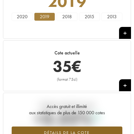
2019
2020
2019
2018
2015
2013
Cote actuelle
35
€
(format 75cl)
+
Tendance actuelle de la cote
Accès gratuit et illimité
+3.32%
aux statistiques de plus de 150 000 cotes
Tendance à la hausse du millésime 2019 en 2026 par rapport à
DÉTAILS DE LA COTE