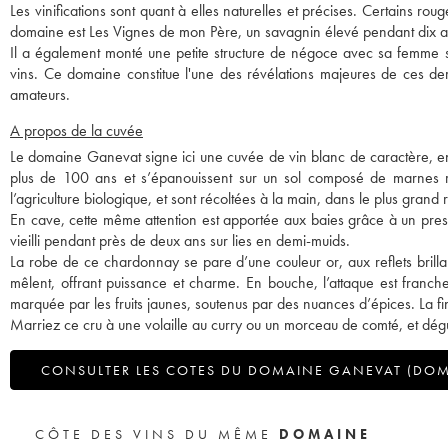
Les vinifications sont quant à elles naturelles et précises. Certains r
domaine est Les Vignes de mon Père, un savagnin élevé pendant dix a
Il a également monté une petite structure de négoce avec sa femme s
vins. Ce domaine constitue l'une des révélations majeures de ces der
amateurs.
A propos de la cuvée
Le domaine Ganevat signe ici une cuvée de vin blanc de caractère, en
plus de 100 ans et s’épanouissent sur un sol composé de marnes roug
l’agriculture biologique, et sont récoltées à la main, dans le plus grand r
En cave, cette même attention est apportée aux baies grâce à un press
vieilli pendant près de deux ans sur lies en demi-muids.
La robe de ce chardonnay se pare d’une couleur or, aux reflets brill
mêlent, offrant puissance et charme. En bouche, l’attaque est franch
marquée par les fruits jaunes, soutenus par des nuances d’épices. La fi
Marriez ce cru à une volaille au curry ou un morceau de comté, et dég
CONSULTER LES COTES DU DOMAINE GANEVAT (DOM
CÔTE DES VINS DU MÊME
DOMAINE