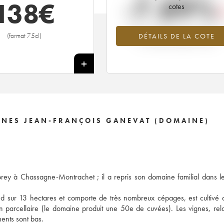
-7.89%
138
€
cotes
Tendance à la baisse du millésime 2
(format 75cl)
DÉTAILS DE LA COTE
en 2026 par rapport à 2025
+
IGNES JEAN-FRANÇOIS GANEVAT (DOMAINE)
ey à Chassagne-Montrachet ; il a repris son domaine familial dans l
nd sur 13 hectares et comporte de très nombreux cépages, est cultivé
ion parcellaire (le domaine produit une 50e de cuvées). Les vignes, rel
ents sont bas.