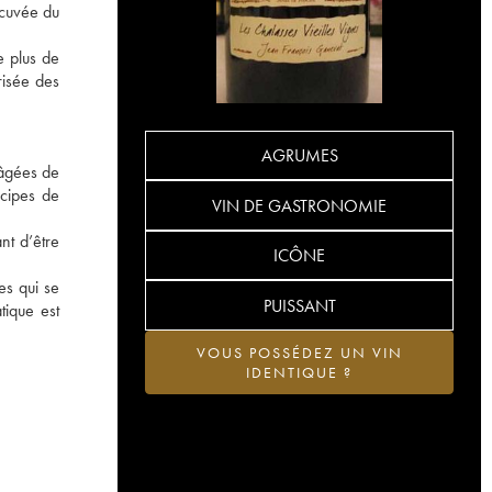
 cuvée du
e plus de
risée des
AGRUMES
 âgées de
ncipes de
VIN DE GASTRONOMIE
nt d’être
ICÔNE
es qui se
PUISSANT
tique est
VOUS POSSÉDEZ UN VIN
IDENTIQUE ?