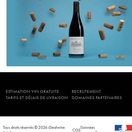
ESTIMATION VIN GRATUITE
RECRUTEMENT
TARIFS ET DÉLAIS DE LIVRAISON
DOMAINES PARTENAIRES
Tous droits réservés © 2026 iDealwine
Données
CGS