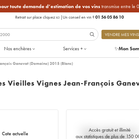
 pour toute demande d’estimation de vos vins
transmise entre le 
Retrait sur place
cliquez ici
|
Un conseil en vin ?
01 56 05 86 10
VENDRE MES VINS
Nos enchères
Services +
✨
Mon Som
François Ganevat (Domaine) 2015 (Blanc)
es Vieilles Vignes Jean-François Gane
Accès gratuit et illimité
Tendance actuelle de la cote
Cote actuelle
aux statistiques de plus de 150 