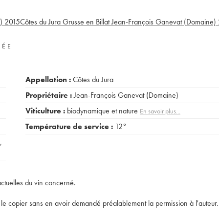
)
2015
Côtes du Jura Grusse en Billat Jean-François Ganevat (Domaine)
VÉE
Appellation :
Côtes du Jura
Propriétaire :
Jean-François Ganevat (Domaine)
Viticulture :
biodynamique et nature
En savoir plus...
Température de service :
12°
,
actuelles du vin concerné.
t de le copier sans en avoir demandé préalablement la permission à l'auteur.