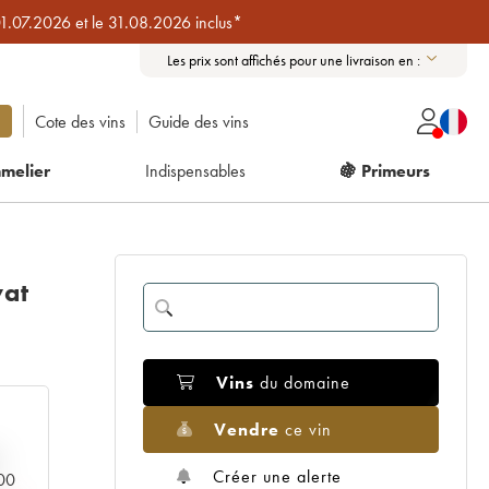
01.07.2026 et le 31.08.2026 inclus*
Les prix sont affichés pour une livraison en :
Cote des vins
Guide des vins
melier
Indispensables
🍇 Primeurs
vat
Vins
du domaine
Vendre
ce vin
Créer une alerte
000