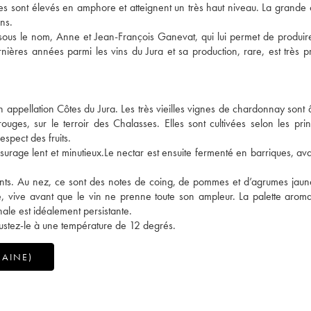
ouges sont élevés en amphore et atteignent un très haut niveau. La grande
ns.
ous le nom, Anne et Jean-François Ganevat, qui lui permet de produir
nières années parmi les vins du Jura et sa production, rare, est très p
 appellation Côtes du Jura. Les très vieilles vignes de chardonnay sont
es, sur le terroir des Chalasses. Elles sont cultivées selon les pri
espect des fruits.
urage lent et minutieux.Le nectar est ensuite fermenté en barriques, ava
ants. Au nez, ce sont des notes de coing, de pommes et d’agrumes jaun
e, vive avant que le vin ne prenne toute son ampleur. La palette aroma
nale est idéalement persistante.
ustez-le à une température de 12 degrés.
AINE)