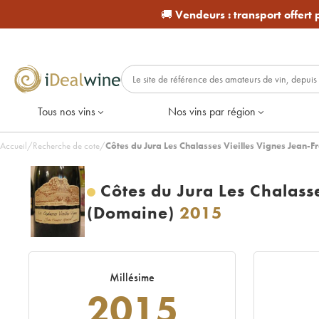
🚚
Vendeurs :
transport offert
Tous nos vins
Nos vins par région
Accueil
/
Recherche de cote
/
Côtes du Jura Les Chalasses Vieilles Vignes Jean-
Côtes du Jura Les Chalass
(Domaine)
2015
Millésime
2015