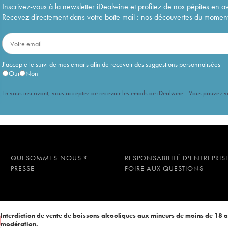
Inscrivez-vous à la newsletter iDealwine et profitez de nos pépites en a
Recevez directement dans votre boîte mail : nos découvertes du moment, 
J'accepte le suivi de mes emails afin de recevoir des suggestions personnalisées
Oui
Non
En vous inscrivant, vous acceptez de recevoir les emails de iDealwine. Vous pouvez 
QUI SOMMES-NOUS ?
RESPONSABILITÉ D'ENTREPRIS
PRESSE
FOIRE AUX QUESTIONS
Interdiction de vente de boissons alcooliques aux mineurs de moins de 18 
modération.