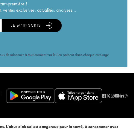
vant-première !
ventes exclusives, actualités, analyses...
JE M'INSCRIS
vous désabonner à tout moment via le lien présent dans chaque message.
E
ans. L'abus d'alcool est dangereux pour la santé, à consommer avec