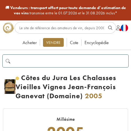
🚚
Vendeurs :
transport offert pour toute demande d’estimation de
vos vins
transmise entre le 01.07.2026 et le 31.08.2026 inclus*
Acheter
Cote
Encyclopédie
VENDRE
Côtes du Jura Les Chalasses
Vieilles Vignes Jean-François
Ganevat (Domaine)
2005
Millésime