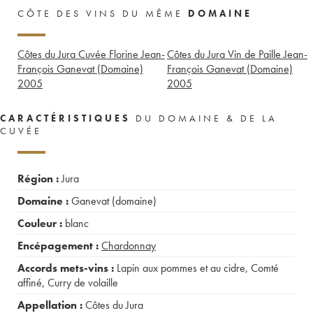
CÔTE DES VINS DU MÊME
DOMAINE
Côtes du Jura Cuvée Florine Jean-
Côtes du Jura Vin de Paille Jean-
François Ganevat (Domaine)
François Ganevat (Domaine)
2005
2005
CARACTÉRISTIQUES
DU DOMAINE & DE LA
CUVÉE
Région :
Jura
Domaine :
Ganevat (domaine)
Couleur :
blanc
Encépagement :
Chardonnay
Accords mets-vins :
Lapin aux pommes et au cidre
,
Comté
affiné
,
Curry de volaille
Appellation :
Côtes du Jura