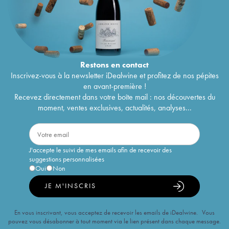
Restons en
contact
Inscrivez-vous à la newsletter iDealwine et profitez de nos pépites
en avant-première !
Recevez directement dans votre boîte mail : nos découvertes du
moment, ventes exclusives, actualités, analyses...
J'accepte le suivi de mes emails afin de recevoir des
suggestions personnalisées
Oui
Non
JE M'INSCRIS
En vous inscrivant, vous acceptez de recevoir les emails de iDealwine. Vous
pouvez vous désabonner à tout moment via le lien présent dans chaque message.