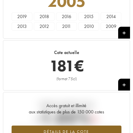
2005
2019
2018
2016
2015
2014
2013
2012
2011
2010
2009
2008
2007
2006
2005
----
Cote actuelle
181
€
(format 75cl)
+
Tendance actuelle de la cote
Accès gratuit et illimité
-1.05%
aux statistiques de plus de 150 000 cotes
Tendance à la baisse du millésime 2005 en 2026 par rapport à
DÉTAILS DE LA COTE