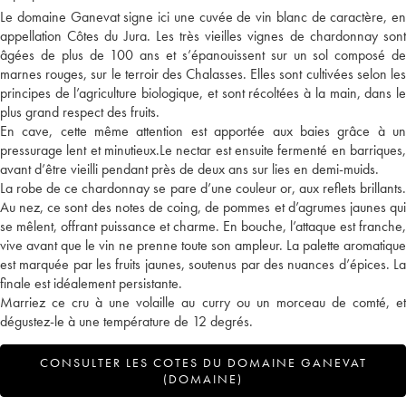
Le domaine Ganevat signe ici une cuvée de vin blanc de caractère, en
appellation Côtes du Jura. Les très vieilles vignes de chardonnay sont
âgées de plus de 100 ans et s’épanouissent sur un sol composé de
marnes rouges, sur le terroir des Chalasses. Elles sont cultivées selon les
principes de l’agriculture biologique, et sont récoltées à la main, dans le
plus grand respect des fruits.
En cave, cette même attention est apportée aux baies grâce à un
pressurage lent et minutieux.Le nectar est ensuite fermenté en barriques,
avant d’être vieilli pendant près de deux ans sur lies en demi-muids.
La robe de ce chardonnay se pare d’une couleur or, aux reflets brillants.
Au nez, ce sont des notes de coing, de pommes et d’agrumes jaunes qui
se mêlent, offrant puissance et charme. En bouche, l’attaque est franche,
vive avant que le vin ne prenne toute son ampleur. La palette aromatique
est marquée par les fruits jaunes, soutenus par des nuances d’épices. La
finale est idéalement persistante.
Marriez ce cru à une volaille au curry ou un morceau de comté, et
dégustez-le à une température de 12 degrés.
CONSULTER LES COTES DU DOMAINE GANEVAT
(DOMAINE)