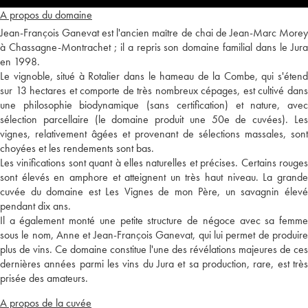
A propos du domaine
Jean-François Ganevat est l'ancien maître de chai de Jean-Marc Morey
à Chassagne-Montrachet ; il a repris son domaine familial dans le Jura
en 1998.
Le vignoble, situé à Rotalier dans le hameau de la Combe, qui s'étend
sur 13 hectares et comporte de très nombreux cépages, est cultivé dans
une philosophie biodynamique (sans certification) et nature, avec
sélection parcellaire (le domaine produit une 50e de cuvées). Les
vignes, relativement âgées et provenant de sélections massales, sont
choyées et les rendements sont bas.
Les vinifications sont quant à elles naturelles et précises. Certains rouges
sont élevés en amphore et atteignent un très haut niveau. La grande
cuvée du domaine est Les Vignes de mon Père, un savagnin élevé
pendant dix ans.
Il a également monté une petite structure de négoce avec sa femme
sous le nom, Anne et Jean-François Ganevat, qui lui permet de produire
plus de vins. Ce domaine constitue l'une des révélations majeures de ces
dernières années parmi les vins du Jura et sa production, rare, est très
prisée des amateurs.
A propos de la cuvée