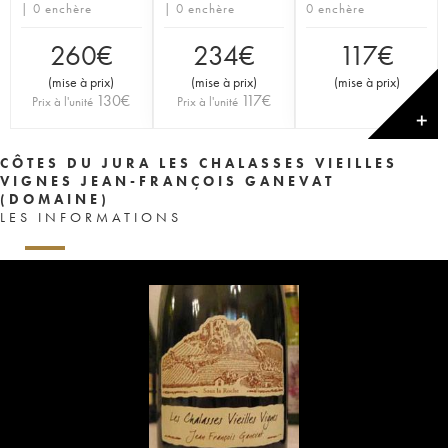
| 0 enchère
| 0 enchère
0 enchère
260
€
234
€
117
€
(
mise à prix
)
(
mise à prix
)
(
mise à prix
)
130
€
117
€
Prix à l'unité
Prix à l'unité
✕
CÔTES DU JURA LES CHALASSES VIEILLES
VIGNES JEAN-FRANÇOIS GANEVAT
(DOMAINE)
LES INFORMATIONS