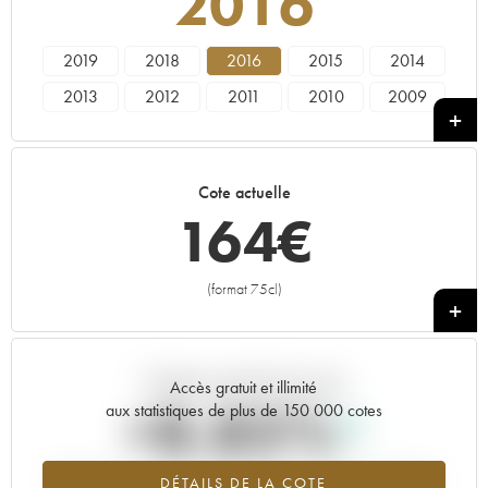
2016
2019
2018
2016
2015
2014
2013
2012
2011
2010
2009
2008
2007
2006
2005
----
Cote actuelle
164
€
(format 75cl)
+
Tendance actuelle de la cote
Accès gratuit et illimité
+8.85%
aux statistiques de plus de 150 000 cotes
Tendance à la hausse du millésime 2016 en 2026 par rapport à
DÉTAILS DE LA COTE