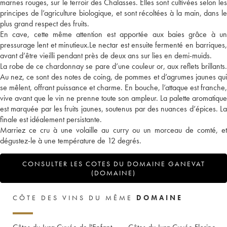
marnes rouges, sur le terroir des Chalasses. Elles sont cultivées selon les
principes de l’agriculture biologique, et sont récoltées à la main, dans le
plus grand respect des fruits.
En cave, cette même attention est apportée aux baies grâce à un
pressurage lent et minutieux.Le nectar est ensuite fermenté en barriques,
avant d’être vieilli pendant près de deux ans sur lies en demi-muids.
La robe de ce chardonnay se pare d’une couleur or, aux reflets brillants.
Au nez, ce sont des notes de coing, de pommes et d’agrumes jaunes qui
se mêlent, offrant puissance et charme. En bouche, l’attaque est franche,
vive avant que le vin ne prenne toute son ampleur. La palette aromatique
est marquée par les fruits jaunes, soutenus par des nuances d’épices. La
finale est idéalement persistante.
Marriez ce cru à une volaille au curry ou un morceau de comté, et
dégustez-le à une température de 12 degrés.
CONSULTER LES COTES DU DOMAINE GANEVAT
(DOMAINE)
CÔTE DES VINS DU MÊME
DOMAINE