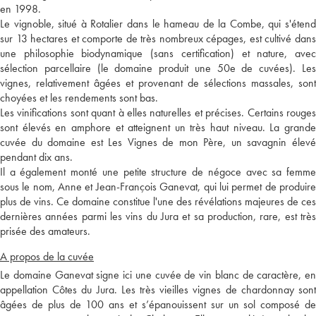
en 1998.
Le vignoble, situé à Rotalier dans le hameau de la Combe, qui s'étend
sur 13 hectares et comporte de très nombreux cépages, est cultivé dans
une philosophie biodynamique (sans certification) et nature, avec
sélection parcellaire (le domaine produit une 50e de cuvées). Les
vignes, relativement âgées et provenant de sélections massales, sont
choyées et les rendements sont bas.
Les vinifications sont quant à elles naturelles et précises. Certains rouges
sont élevés en amphore et atteignent un très haut niveau. La grande
cuvée du domaine est Les Vignes de mon Père, un savagnin élevé
pendant dix ans.
Il a également monté une petite structure de négoce avec sa femme
sous le nom, Anne et Jean-François Ganevat, qui lui permet de produire
plus de vins. Ce domaine constitue l'une des révélations majeures de ces
dernières années parmi les vins du Jura et sa production, rare, est très
prisée des amateurs.
A propos de la cuvée
Le domaine Ganevat signe ici une cuvée de vin blanc de caractère, en
appellation Côtes du Jura. Les très vieilles vignes de chardonnay sont
âgées de plus de 100 ans et s’épanouissent sur un sol composé de