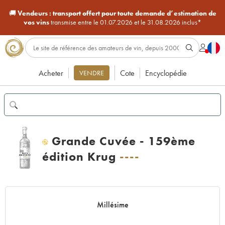
🚚
Vendeurs :
transport offert pour toute demande d’estimation de
vos vins
transmise entre le 01.07.2026 et le 31.08.2026 inclus*
Acheter
Cote
Encyclopédie
VENDRE
Grande Cuvée - 159ème
H
édition Krug
----
Millésime