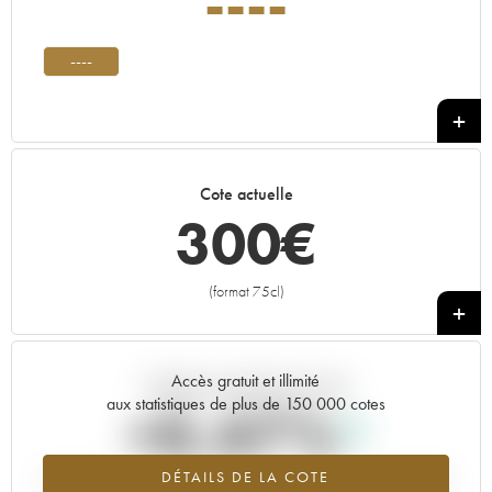
----
----
Cote actuelle
300
€
(format 75cl)
+
Accès gratuit et illimité
Tendance actuelle de la cote
aux statistiques de plus de 150 000 cotes
+0.47%
DÉTAILS DE LA COTE
Tendance à la hausse du millésime ---- en 2026 par rapport à 2025