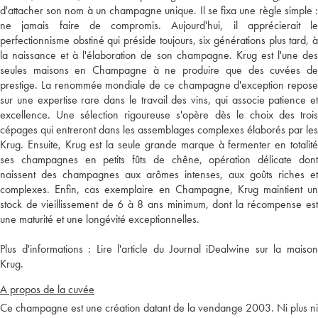
d'attacher son nom à un champagne unique. Il se fixa une règle simple :
ne jamais faire de compromis. Aujourd'hui, il apprécierait le
perfectionnisme obstiné qui préside toujours, six générations plus tard, à
la naissance et à l'élaboration de son champagne. Krug est l'une des
seules maisons en Champagne à ne produire que des cuvées de
prestige. La renommée mondiale de ce champagne d'exception repose
sur une expertise rare dans le travail des vins, qui associe patience et
excellence. Une sélection rigoureuse s'opère dès le choix des trois
cépages qui entreront dans les assemblages complexes élaborés par les
Krug. Ensuite, Krug est la seule grande marque à fermenter en totalité
ses champagnes en petits fûts de chêne, opération délicate dont
naissent des champagnes aux arômes intenses, aux goûts riches et
complexes. Enfin, cas exemplaire en Champagne, Krug maintient un
stock de vieillissement de 6 à 8 ans minimum, dont la récompense est
une maturité et une longévité exceptionnelles.
Plus d'informations :
Lire l'article du Journal iDealwine sur la maiso
Krug.
A propos de la cuvée
Ce champagne est une création datant de la vendange 2003. Ni plus ni