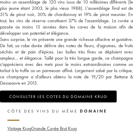
moins un assemblage de 120 vins issus de 10 millésimes différents (le
plus jeune étant 2003, le plus vieux 1988). L'assemblage final est de
51% de pinot noir, 30% de chardonnay et 19% de pinot meunier. En
tout, les vins de réserve constituent 37% de l'assemblage. La cuvée a
passée au moins 13 années dans les caves de la maison afin de
développer son potentiel et élégance.
Sans surprise, le vin présente une grande richesse olfactive et gustative.
De fait, sa robe dorée délivre des notes de fleurs, d'agrumes, de fruits
séchés et de pain d'épices. Les bulles très fines se déploient avec
ampleur... et élégance. Taillé pour la très longue garde, ce champagne
s'appréciera avec des mets pour le moins extraordinaires comme un
turbot à la truffe ou un parmesan affiné. Largement salué par la critique,
ce champagne a d'ailleurs obtenu la note de 19/20 par Bettane &
Desseauve en 2015.
CONSULTER LES COTES DU DOMAINE KRUG
CÔTE DES VINS DU MÊME
DOMAINE
Vintage Krug
Grande Cuvée Brut Krug